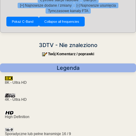
Cyfrowe stacje radiowe
Danych
[+] Najnowsze dodane / zmiany
[-] Najnowsze usunięcia
Tymczasowe kanały FTA
3DTV - Nie znaleziono
Twój Komentarz / poprawki
Legenda
8K - Ultra HD
4K - Ultra HD
High Definition
Sporadyczne lub pełne transmisje 16 / 9