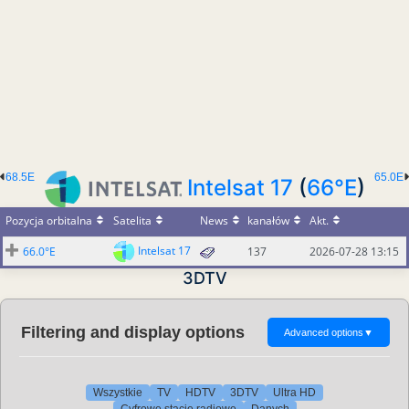
68.5E
65.0E
Intelsat 17
(
66°E
)
Pozycja orbitalna
Satelita
News
kanałów
Akt.
Intelsat 17
66.0°E
137
2026-07-28 13:15
3DTV
Filtering and display options
Advanced options
▼
Wszystkie
TV
HDTV
3DTV
Ultra HD