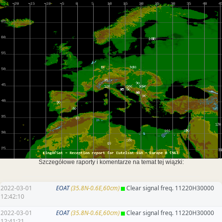
Szczegółowe raporty i komentarze na temat tej wiązki:
2022-03-01
EOAT
(35.8N-0.6E,60cm)
Clear signal freq. 11220H30000
12:42:10
2022-03-01
EOAT
(35.8N-0.6E,60cm)
Clear signal freq. 11220H30000
12:41:21