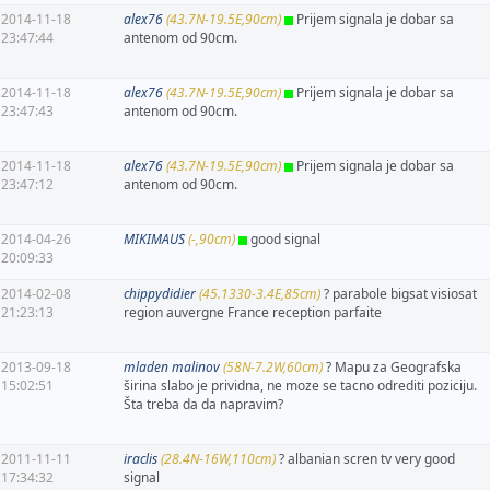
2014-11-18
alex76
(43.7N-19.5E,90cm)
Prijem signala je dobar sa
23:47:44
antenom od 90cm.
2014-11-18
alex76
(43.7N-19.5E,90cm)
Prijem signala je dobar sa
23:47:43
antenom od 90cm.
2014-11-18
alex76
(43.7N-19.5E,90cm)
Prijem signala je dobar sa
23:47:12
antenom od 90cm.
2014-04-26
MIKIMAUS
(-,90cm)
good signal
20:09:33
2014-02-08
chippydidier
(45.1330-3.4E,85cm)
? parabole bigsat visiosat
21:23:13
region auvergne France reception parfaite
2013-09-18
mladen malinov
(58N-7.2W,60cm)
? Mapu za Geografska
15:02:51
širina slabo je prividna, ne moze se tacno odrediti poziciju.
Šta treba da da napravim?
2011-11-11
iraclis
(28.4N-16W,110cm)
? albanian scren tv very good
17:34:32
signal