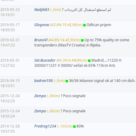
2019-05-23
Nadjib83
(-,0cm)
? لم استطع استقبال كل الترددات
16:16:31
2019-05-17
Glogovac
(43.8N-19.4E,98cm)
Odlican prijem
18:05:55
2019-02-21
BrunoVl
(44.8N-14.4E,90cm)
Up to 75% quality on some
19:47:23
transponders (MaxTV Croatia) in Rijeka.
2016-05-31
Sat.Buscador
(40.3N-6.4W,80cm)
Madrid....11220 H
13:27:02
30000/11231 V 30000/ señal ok 65% 110cm Ant.
2016-04-15
badran106
(-,0cm)
36/36 lebanon signal ok at 140 cm dish.
18:10:51
2015-12-24
Zampa
(-,80cm)
? Poco segnale
18:52:23
2015-12-24
Zampa
(-,80cm)
? Poco segnale
18:50:24
2014-12-28
Predrag1234
(-,105cm)
80%
19:57:55