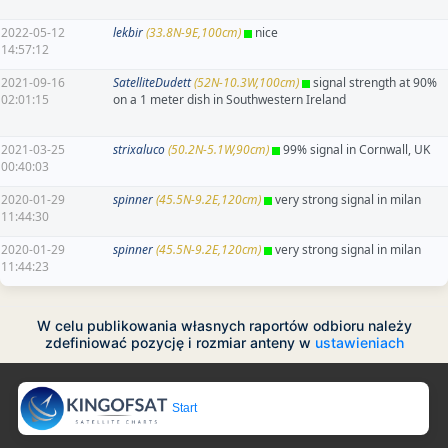
2022-05-12
lekbir
(33.8N-9E,100cm)
nice
14:57:12
2021-09-16
SatelliteDudett
(52N-10.3W,100cm)
signal strength at 90%
02:01:15
on a 1 meter dish in Southwestern Ireland
2021-03-25
strixaluco
(50.2N-5.1W,90cm)
99% signal in Cornwall, UK
00:40:03
2020-01-29
spinner
(45.5N-9.2E,120cm)
very strong signal in milan
11:44:30
2020-01-29
spinner
(45.5N-9.2E,120cm)
very strong signal in milan
11:44:23
W celu publikowania własnych raportów odbioru należy
zdefiniować pozycję i rozmiar anteny w
ustawieniach
Start