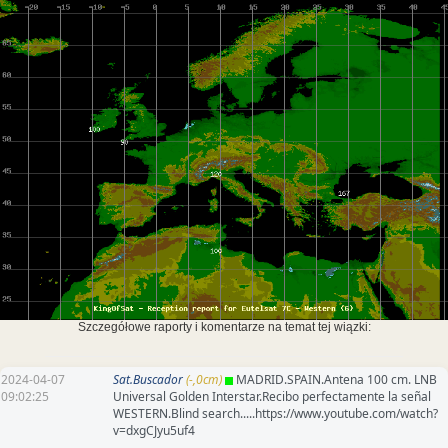
Szczegółowe raporty i komentarze na temat tej wiązki:
2024-04-07
Sat.Buscador
(-,0cm)
MADRID.SPAIN.Antena 100 cm. LNB
09:02:25
Universal Golden Interstar.Recibo perfectamente la señal
WESTERN.Blind search.....https://www.youtube.com/watch?
v=dxgCJyu5uf4