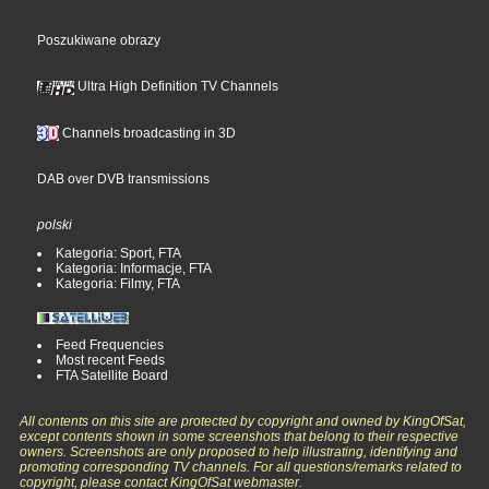
Poszukiwane obrazy
Ultra High Definition TV Channels
Channels broadcasting in 3D
DAB over DVB transmissions
polski
Kategoria: Sport, FTA
Kategoria: Informacje, FTA
Kategoria: Filmy, FTA
Feed Frequencies
Most recent Feeds
FTA Satellite Board
All contents on this site are protected by copyright and owned by KingOfSat,
except contents shown in some screenshots that belong to their respective
owners. Screenshots are only proposed to help illustrating, identifying and
promoting corresponding TV channels. For all questions/remarks related to
copyright, please contact KingOfSat webmaster.