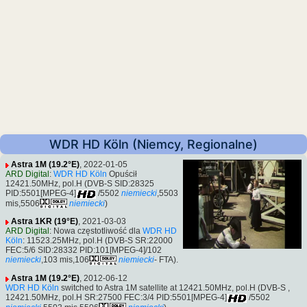
WDR HD Köln (Niemcy, Regionalne)
Astra 1M (19.2°E)
, 2022-01-05
ARD Digital
:
WDR HD Köln
Opuścił
12421.50MHz, pol.H (DVB-S SID:28325
PID:5501[MPEG-4]
/5502
niemiecki
,5503
mis,5506
niemiecki
)
Astra 1KR (19°E)
, 2021-03-03
ARD Digital
: Nowa częstotliwość dla
WDR HD
Köln
: 11523.25MHz, pol.H (DVB-S SR:22000
FEC:5/6 SID:28332 PID:101[MPEG-4]/102
niemiecki
,103 mis,106
niemiecki
- FTA).
Astra 1M (19.2°E)
, 2012-06-12
WDR HD Köln
switched to Astra 1M satellite at 12421.50MHz, pol.H (DVB-S ,
12421.50MHz, pol.H SR:27500 FEC:3/4 PID:5501[MPEG-4]
/5502