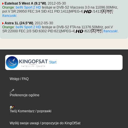
Eutelsat 5 West A (9.1°W)
, 2012-05-30
Orange
:
beIN Sport 2 HD
testuje w DVB-S2 Viaccess 3.0 na 11096.00MHz,
pol.V SR:29950 FEC:3/4 SID:411 PID:1411[MPEG-4]
/1412
francuski
.
Astra 1L (24.5°W)
, 2012-05-30
Orange
:
beIN Sport 2 HD
testuje w DVB-S2 FTA na 11376.50MHz, pol.V
SR:22000 FEC:2/3 SID:6302 PID:621[MPEG-4]
/622
francuski
.
Start
Wstęp / FAQ
Preferencje ogólne
Twój Komentarz / poprawki
Wyślij swoje uwagi / propozycje do KingOfSat