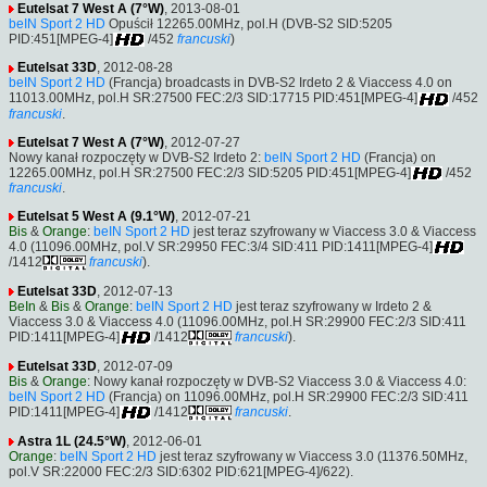
Eutelsat 7 West A (7°W)
, 2013-08-01
beIN Sport 2 HD
Opuścił 12265.00MHz, pol.H (DVB-S2 SID:5205
PID:451[MPEG-4]
/452
francuski
)
Eutelsat 33D
, 2012-08-28
beIN Sport 2 HD
(Francja) broadcasts in DVB-S2 Irdeto 2 & Viaccess 4.0 on
11013.00MHz, pol.H SR:27500 FEC:2/3 SID:17715 PID:451[MPEG-4]
/452
francuski
.
Eutelsat 7 West A (7°W)
, 2012-07-27
Nowy kanał rozpoczęty w DVB-S2 Irdeto 2:
beIN Sport 2 HD
(Francja) on
12265.00MHz, pol.H SR:27500 FEC:2/3 SID:5205 PID:451[MPEG-4]
/452
francuski
.
Eutelsat 5 West A (9.1°W)
, 2012-07-21
Bis
&
Orange
:
beIN Sport 2 HD
jest teraz szyfrowany w Viaccess 3.0 & Viaccess
4.0 (11096.00MHz, pol.V SR:29950 FEC:3/4 SID:411 PID:1411[MPEG-4]
/1412
francuski
).
Eutelsat 33D
, 2012-07-13
BeIn
&
Bis
&
Orange
:
beIN Sport 2 HD
jest teraz szyfrowany w Irdeto 2 &
Viaccess 3.0 & Viaccess 4.0 (11096.00MHz, pol.H SR:29900 FEC:2/3 SID:411
PID:1411[MPEG-4]
/1412
francuski
).
Eutelsat 33D
, 2012-07-09
Bis
&
Orange
: Nowy kanał rozpoczęty w DVB-S2 Viaccess 3.0 & Viaccess 4.0:
beIN Sport 2 HD
(Francja) on 11096.00MHz, pol.H SR:29900 FEC:2/3 SID:411
PID:1411[MPEG-4]
/1412
francuski
.
Astra 1L (24.5°W)
, 2012-06-01
Orange
:
beIN Sport 2 HD
jest teraz szyfrowany w Viaccess 3.0 (11376.50MHz,
pol.V SR:22000 FEC:2/3 SID:6302 PID:621[MPEG-4]/622).