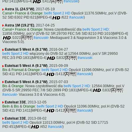
PID:1411[MPEG-4]
/1412
francuski
)
Astra 1L (24.5°W)
, 2017-05-19
Canal+ France
&
Orange
:
beIN Sport 2 HD
Opuścił 11376.50MHz, pol.V (DVB-
S2 SID:6302 PID:621[MPEG-4]
/622
francuski
)
Astra 1M (19.2°E)
, 2017-04-25
Canal+ France
&
Orange
: Nowa częstotliwość dla
beIN Sport 2 HD
:
11856.00MHz, pol.V (DVB-S2 SR:29700 FEC:5/6 SID:8210 PID:1010[MPEG-4]
/1021
francuski
- Mediaguard 3 & Nagravision 3 & Viaccess 3.0 &
Viaccess 5.0).
Eutelsat 5 West A (9.1°W)
, 2016-04-27
beIN Sport 2 HD
włączony do DVB-S2 at 12564.00MHz, pol.V SR:29950
FEC:2/3 PID:1831[MPEG-4]
/1832
francuski
.
Eutelsat 5 West A (9.1°W)
, 2015-09-09
Bis
&
Fransat
&
Orange
:
beIN Sport 2 HD
Opuścił 11096.00MHz, pol.V (DVB-S2
SID:411 PID:1411[MPEG-4]
/1412
francuski
)
Eutelsat 5 West A (9.1°W)
, 2015-07-03
Bis
&
Orange
: Nowa częstotliwość dla
beIN Sport 2 HD
: 12564.00MHz, pol.V
(DVB-S SR:29950 FEC:7/8 SID:2899 PID:1831[MPEG-4]
/1832
francuski
- Viaccess 3.0 & Viaccess 4.0).
Eutelsat 33E
, 2013-12-05
BeIn
&
Bis
&
Orange
:
beIN Sport 2 HD
Opuścił 11096.00MHz, pol.H (DVB-S2
SID:411 PID:1411[MPEG-4]
/1412
francuski
)
Eutelsat 33E
, 2013-08-02
beIN Sport 2 HD
Opuścił 11013.00MHz, pol.H (DVB-S2 SID:17715
PID:451[MPEG-4]
/452
francuski
)