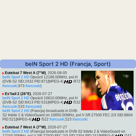
beIN Sport 2 HD (Francja, Sport)
Eutelsat 7 West A (7°W)
, 2026-08-05
beIN Sport 2 HD
Opuścił 12188.00MHz, pol.H
(DVB-S2 SID:2432 PID:971[MPEG-4]
/972
francuski
,973
francuski
)
Es'hail 2 (26°E)
, 2026-07-27
beIN Sport 2 HD
Opuścił 10810.00MHz, pol.H
(DVB-S2 SID:8413 PID:531[MPEG-4]
/532
francuski
,533
francuski
)
beIN Sport 2 HD
(Francja) broadcasts in DVB-
S2 Irdeto 2 & VideoGuard on 10850.00MHz, pol.V SR:27500 FEC:2/3 SID:8804
PID:521[MPEG-4]
/522
francuski
,523
francuski
.
Eutelsat 7 West A (7°W)
, 2026-07-27
beIN Sport 2 HD
(Francja) broadcasts in DVB-S2 Irdeto 2 & VideoGuard on
12245.00MHz, pol.V SR:27500 FEC:2/3 SID:2304 PID:741[MPEG-4]
/742