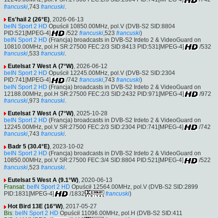
francuski
,743
francuski
.
Es'hail 2 (26°E)
, 2026-06-13
beIN Sport 2 HD
Opuścił 10850.00MHz, pol.V (DVB-S2 SID:8804
PID:521[MPEG-4]
/522
francuski
,523
francuski
)
beIN Sport 2 HD
(Francja) broadcasts in DVB-S2 Irdeto 2 & VideoGuard on
10810.00MHz, pol.H SR:27500 FEC:2/3 SID:8413 PID:531[MPEG-4]
/532
francuski
,533
francuski
.
Eutelsat 7 West A (7°W)
, 2026-06-12
beIN Sport 2 HD
Opuścił 12245.00MHz, pol.V (DVB-S2 SID:2304
PID:741[MPEG-4]
/742
francuski
,743
francuski
)
beIN Sport 2 HD
(Francja) broadcasts in DVB-S2 Irdeto 2 & VideoGuard on
12188.00MHz, pol.H SR:27500 FEC:2/3 SID:2432 PID:971[MPEG-4]
/972
francuski
,973
francuski
.
Eutelsat 7 West A (7°W)
, 2025-10-28
beIN Sport 2 HD
(Francja) broadcasts in DVB-S2 Irdeto 2 & VideoGuard on
12245.00MHz, pol.V SR:27500 FEC:2/3 SID:2304 PID:741[MPEG-4]
/742
francuski
,743
francuski
.
Badr 5 (30.4°E)
, 2023-10-02
beIN Sport 2 HD
(Francja) broadcasts in DVB-S2 Irdeto 2 & VideoGuard on
10850.00MHz, pol.V SR:27500 FEC:3/4 SID:8804 PID:521[MPEG-4]
/522
francuski
,523
francuski
.
Eutelsat 5 West A (9.1°W)
, 2020-06-13
Fransat
:
beIN Sport 2 HD
Opuścił 12564.00MHz, pol.V (DVB-S2 SID:2899
PID:1831[MPEG-4]
/1832
francuski
)
Hot Bird 13E (16°W)
, 2017-05-27
Bis
:
beIN Sport 2 HD
Opuścił 11096.00MHz, pol.H (DVB-S2 SID:411