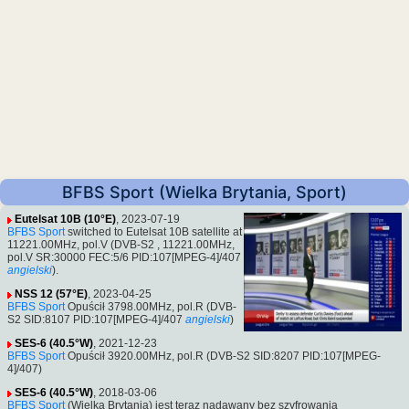
BFBS Sport (Wielka Brytania, Sport)
Eutelsat 10B (10°E)
, 2023-07-19
BFBS Sport
switched to Eutelsat 10B satellite at
11221.00MHz, pol.V (DVB-S2 , 11221.00MHz,
pol.V SR:30000 FEC:5/6 PID:107[MPEG-4]/407
angielski
).
NSS 12 (57°E)
, 2023-04-25
BFBS Sport
Opuścił 3798.00MHz, pol.R (DVB-
S2 SID:8107 PID:107[MPEG-4]/407
angielski
)
SES-6 (40.5°W)
, 2021-12-23
BFBS Sport
Opuścił 3920.00MHz, pol.R (DVB-S2 SID:8207 PID:107[MPEG-
4]/407)
SES-6 (40.5°W)
, 2018-03-06
BFBS Sport
(Wielka Brytania) jest teraz nadawany bez szyfrowania