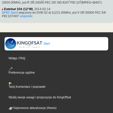
(3920.00MHz, pol.R SR:20000 FEC:3/5 SID:8207 PID:107[MPEG-4]/407).
Eutelsat 10A (12°W)
, 2014-02-14
BFBS Sport
włączony do DVB-S2 at 11221.00MHz, pol.V SR:30000 FEC:5/6
PID:107/407
angielski
.
Start
Wstęp / FAQ
Preferencje ogólne
Twój Komentarz / poprawki
Wyślij swoje uwagi / propozycje do KingOfSat
Najnowsze aktualizacje (News)