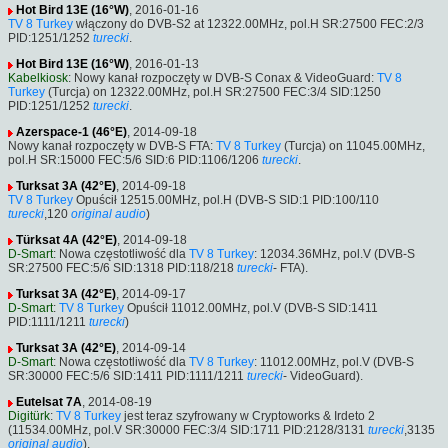
Hot Bird 13E (16°W)
, 2016-01-16
TV 8 Turkey
włączony do DVB-S2 at 12322.00MHz, pol.H SR:27500 FEC:2/3
PID:1251/1252
turecki
.
Hot Bird 13E (16°W)
, 2016-01-13
Kabelkiosk
: Nowy kanał rozpoczęty w DVB-S Conax & VideoGuard:
TV 8
Turkey
(Turcja) on 12322.00MHz, pol.H SR:27500 FEC:3/4 SID:1250
PID:1251/1252
turecki
.
Azerspace-1 (46°E)
, 2014-09-18
Nowy kanał rozpoczęty w DVB-S FTA:
TV 8 Turkey
(Turcja) on 11045.00MHz,
pol.H SR:15000 FEC:5/6 SID:6 PID:1106/1206
turecki
.
Turksat 3A (42°E)
, 2014-09-18
TV 8 Turkey
Opuścił 12515.00MHz, pol.H (DVB-S SID:1 PID:100/110
turecki
,120
original audio
)
Türksat 4A (42°E)
, 2014-09-18
D-Smart
: Nowa częstotliwość dla
TV 8 Turkey
: 12034.36MHz, pol.V (DVB-S
SR:27500 FEC:5/6 SID:1318 PID:118/218
turecki
- FTA).
Turksat 3A (42°E)
, 2014-09-17
D-Smart
:
TV 8 Turkey
Opuścił 11012.00MHz, pol.V (DVB-S SID:1411
PID:1111/1211
turecki
)
Turksat 3A (42°E)
, 2014-09-14
D-Smart
: Nowa częstotliwość dla
TV 8 Turkey
: 11012.00MHz, pol.V (DVB-S
SR:30000 FEC:5/6 SID:1411 PID:1111/1211
turecki
- VideoGuard).
Eutelsat 7A
, 2014-08-19
Digitürk
:
TV 8 Turkey
jest teraz szyfrowany w Cryptoworks & Irdeto 2
(11534.00MHz, pol.V SR:30000 FEC:3/4 SID:1711 PID:2128/3131
turecki
,3135
original audio
).