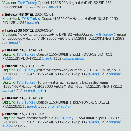
Vivacom
:
TV 8 Turkey
Opuścił 12635.00MHz, pol.V (DVB-S2 SID:268
PID:2268[MPEG-4]/2368 aac
turecki
)
Eutelsat 9B (9°E)
, 2024-01-01
Kabelkiosk
:
TV 8 Turkey
Opuścił 12322.00MHz, pol.H (DVB-S2 SID:1250
PID:1251/1252
turecki
)
Intelsat 38 (45°E)
, 2020-03-24
Vivacom
: Nowy kanał rozpoczęty w DVB-S2 VideoGuard:
TV 8 Turkey
(Turcja)
on 12560.00MHz, pol.V SR:30000 FEC:5/6 SID:268 PID:2268[MPEG-4]/2368
aac
turecki
.
Eutelsat 7A
, 2020-01-13
Digitürk
:
TV 8 Turkey
Opuścił 11554.00MHz, pol.H (DVB-S2 SID:7652
PID:2112[MPEG-4]/3112
turecki
,3212
original audio
)
Eutelsat 7A
, 2019-11-25
Digitürk
:
TV 8 Turkey
jest teraz szyfrowany w Irdeto 2 (11554.00MHz, pol.H
SR:30000 FEC:3/4 SID:7652 PID:2112[MPEG-4]/3112
turecki
,3212
original
audio
).
Digitürk
:
TV 8 Turkey
(Turcja) jest teraz nadawany bez szyfrowania
(11554.00MHz, pol.H SR:30000 FEC:3/4 SID:7652 PID:2112[MPEG-4]/3112
turecki
,3212
original audio
).
Eutelsat 7A
, 2018-01-10
Digitürk
:
TV 8 Turkey
Opuścił 11534.00MHz, pol.V (DVB-S SID:1711
PID:2128/3131
turecki
,3135
original audio
)
Eutelsat 7A
, 2018-01-06
Digitürk
: Nowa częstotliwość dla
TV 8 Turkey
: 11554.00MHz, pol.H (DVB-S2
SR:30000 FEC:5/6 SID:7652 PID:2112[MPEG-4]/3112
turecki
,3212
original
audio
- Irdeto 2).