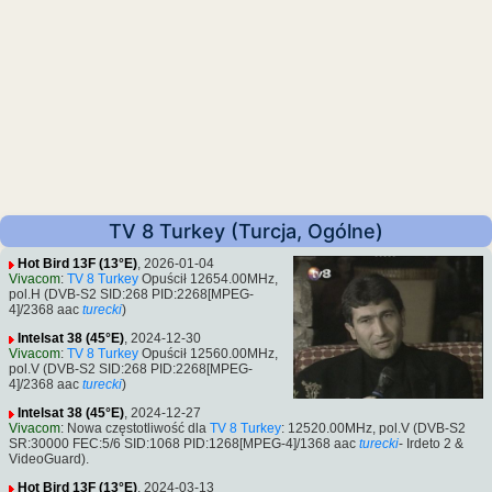
TV 8 Turkey (Turcja, Ogólne)
Hot Bird 13F (13°E)
, 2026-01-04
Vivacom
:
TV 8 Turkey
Opuścił 12654.00MHz,
pol.H (DVB-S2 SID:268 PID:2268[MPEG-
4]/2368 aac
turecki
)
Intelsat 38 (45°E)
, 2024-12-30
Vivacom
:
TV 8 Turkey
Opuścił 12560.00MHz,
pol.V (DVB-S2 SID:268 PID:2268[MPEG-
4]/2368 aac
turecki
)
Intelsat 38 (45°E)
, 2024-12-27
Vivacom
: Nowa częstotliwość dla
TV 8 Turkey
: 12520.00MHz, pol.V (DVB-S2
SR:30000 FEC:5/6 SID:1068 PID:1268[MPEG-4]/1368 aac
turecki
- Irdeto 2 &
VideoGuard).
Hot Bird 13F (13°E)
, 2024-03-13