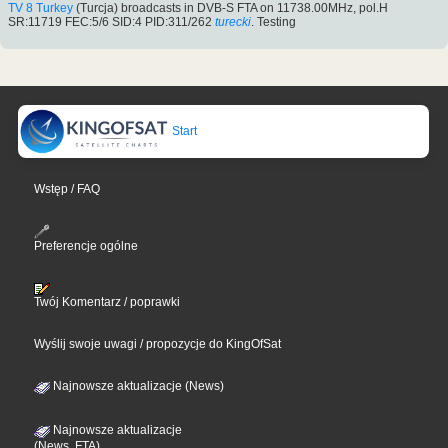
TV 8 Turkey
(Turcja) broadcasts in DVB-S FTA on 11738.00MHz, pol.H
SR:11719 FEC:5/6 SID:4 PID:311/262
turecki
. Testing
Start
Wstęp / FAQ
Preferencje ogólne
Twój Komentarz / poprawki
Wyślij swoje uwagi / propozycje do KingOfSat
Najnowsze aktualizacje (News)
Najnowsze aktualizacje
(News, FTA)