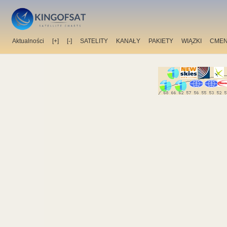
Aktualności
[+]
[-]
SATELITY
KANAŁY
PAKIETY
WIĄZKI
CMEN