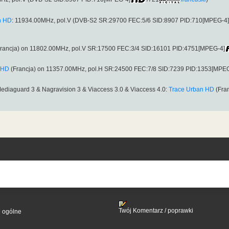
n HD
: 11934.00MHz, pol.V (DVB-S2 SR:29700 FEC:5/6 SID:8907 PID:710[MPEG-4]
rancja) on 11802.00MHz, pol.V SR:17500 FEC:3/4 SID:16101 PID:4751[MPEG-4]
 HD
(Francja) on 11357.00MHz, pol.H SR:24500 FEC:7/8 SID:7239 PID:1353[MPEG
ediaguard 3 & Nagravision 3 & Viaccess 3.0 & Viaccess 4.0:
Trace Urban HD
(Fra
Twój Komentarz / poprawki
e ogólne