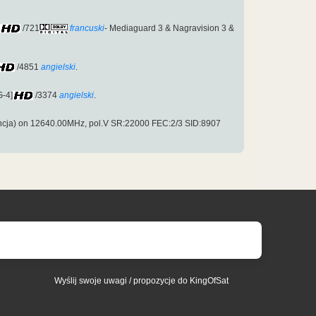
/721
francuski
- Mediaguard 3 & Nagravision 3 &
/4851
angielski
.
-4]
/3374
angielski
.
ncja) on 12640.00MHz, pol.V SR:22000 FEC:2/3 SID:8907
Wyślij swoje uwagi / propozycje do KingOfSat