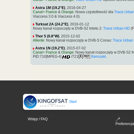
Astra 1M (19.2°E)
, 2016-04-27
Canal+ France
&
Orange
: Nowa częstotliwość dla
Trace Urba
Viaccess 3.0 & Viaccess 4.0).
Turksat 2A (24.2°E)
, 2016-01-12
Nowy kanał rozpoczęty w DVB-S2 Irdeto 2:
Trace Urban HD
(F
Thor 5 (0.8°W)
, 2015-12-02
Allente
: Nowy kanał rozpoczęty w DVB-S Conax:
Trace Urban
Astra 1N (19.2°E)
, 2015-07-02
Canal+ France
&
Orange
: Nowy kanał rozpoczęty w DVB-S2 M
PID:710[MPEG-4]
/721
francuski
.
Start
Wstęp / FAQ
Preferencj