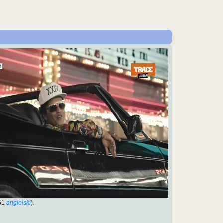
51
angielski
).