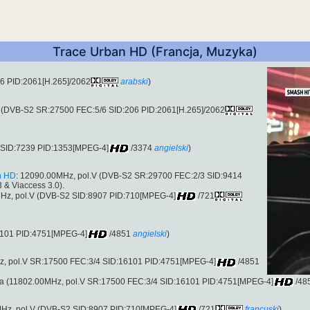
Trace Urban HD (Francja, Muzyka)
6 PID:2061[H.265]/2062
arabski
)
V (DVB-S2 SR:27500 FEC:5/6 SID:206 PID:2061[H.265]/2062
 SID:7239 PID:1353[MPEG-4]
/3374
angielski
)
n HD
: 12090.00MHz, pol.V (DVB-S2 SR:29700 FEC:2/3 SID:9414
3 & Viaccess 3.0).
Hz, pol.V (DVB-S2 SID:8907 PID:710[MPEG-4]
/721
6101 PID:4751[MPEG-4]
/4851
angielski
)
MHz, pol.V SR:17500 FEC:3/4 SID:16101 PID:4751[MPEG-4]
/4851
nia (11802.00MHz, pol.V SR:17500 FEC:3/4 SID:16101 PID:4751[MPEG-4]
/48
Hz, pol.V (DVB-S2 SID:8907 PID:710[MPEG-4]
/721
francuski
)