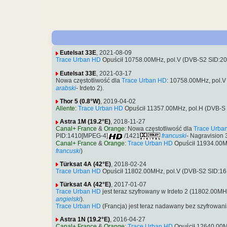
Eutelsat 33E
, 2021-08-09
Trace Urban HD
Opuścił 10758.00MHz, pol.V (DVB-S2 SID:20
Eutelsat 33E
, 2021-03-17
Nowa częstotliwość dla
Trace Urban HD
: 10758.00MHz, pol.
arabski
- Irdeto 2).
Thor 5 (0.8°W)
, 2019-04-02
Allente
:
Trace Urban HD
Opuścił 11357.00MHz, pol.H (DVB-S
Astra 1M (19.2°E)
, 2018-11-27
Canal+ France
&
Orange
: Nowa częstotliwość dla
Trace Urba
PID:1410[MPEG-4]
/1421
francuski
- Nagravision 
Canal+ France
&
Orange
:
Trace Urban HD
Opuścił 11934.00M
francuski
)
Türksat 4A (42°E)
, 2018-02-24
Trace Urban HD
Opuścił 11802.00MHz, pol.V (DVB-S2 SID:1
Türksat 4A (42°E)
, 2017-01-07
Trace Urban HD
jest teraz szyfrowany w Irdeto 2 (11802.00
angielski
).
Trace Urban HD
(Francja) jest teraz nadawany bez szyfrowa
Astra 1N (19.2°E)
, 2016-04-27
Canal+ France
&
Orange
:
Trace Urban HD
Opuścił 12640.00M