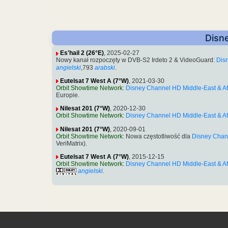
Disne
Es'hail 2 (26°E)
, 2025-02-27
Nowy kanał rozpoczęty w DVB-S2 Irdeto 2 & VideoGuard:
Dis
angielski
,793
arabski
.
Eutelsat 7 West A (7°W)
, 2021-03-30
Orbit Showtime Network
:
Disney Channel HD Middle-East & Af
Europie.
Nilesat 201 (7°W)
, 2020-12-30
Orbit Showtime Network
:
Disney Channel HD Middle-East & Af
Nilesat 201 (7°W)
, 2020-09-01
Orbit Showtime Network
: Nowa częstotliwość dla
Disney Chann
VeriMatrix).
Eutelsat 7 West A (7°W)
, 2015-12-15
Orbit Showtime Network
:
Disney Channel HD Middle-East & Af
angielski
.