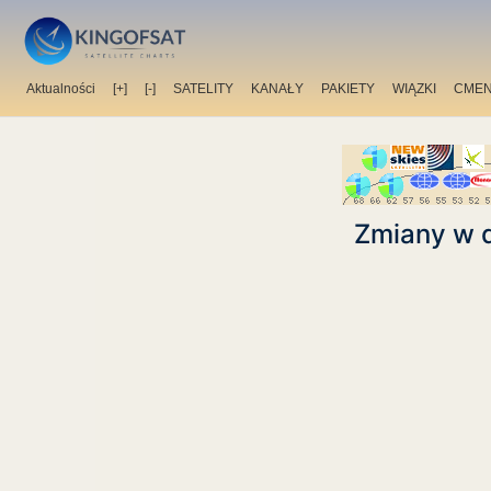
Aktualności
[+]
[-]
SATELITY
KANAŁY
PAKIETY
WIĄZKI
CMEN
Zmiany w d