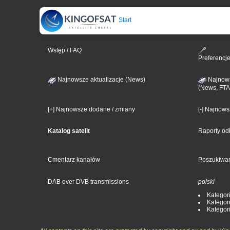
Start
Wstęp / FAQ
Preferencj
Najnowsze aktualizacje (News)
Najnows
(News, FTA
[+] Najnowsze dodane / zmiany
[-] Najnow
Katalog satelit
Raporty od
Cmentarz kanałów
Poszukiwa
DAB over DVB transmissions
polski
Kategori
Kategori
Kategori