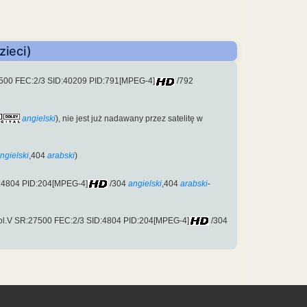
zieci)
7500 FEC:2/3 SID:40209 PID:791[MPEG-4]
/792
angielski
), nie jest już nadawany przez satelitę w
ngielski
,404
arabski
)
D:4804 PID:204[MPEG-4]
/304
angielski
,404
arabski
-
 pol.V SR:27500 FEC:2/3 SID:4804 PID:204[MPEG-4]
/304