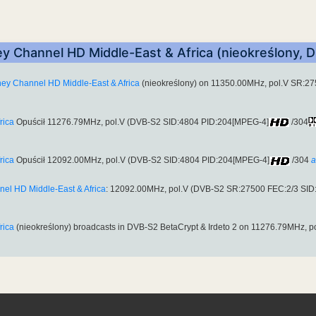
y Channel HD Middle-East & Africa (nieokreślony, D
ney Channel HD Middle-East & Africa
(nieokreślony) on 11350.00MHz, pol.V SR:2
rica
Opuścił 11276.79MHz, pol.V (DVB-S2 SID:4804 PID:204[MPEG-4]
/304
rica
Opuścił 12092.00MHz, pol.V (DVB-S2 SID:4804 PID:204[MPEG-4]
/304
a
el HD Middle-East & Africa
: 12092.00MHz, pol.V (DVB-S2 SR:27500 FEC:2/3 SI
rica
(nieokreślony) broadcasts in DVB-S2 BetaCrypt & Irdeto 2 on 11276.79MHz,