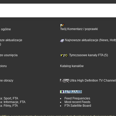
Twój Komentarz / poprawki
e ogólne
ze aktualizacje
Najnowsze aktualizacje (News, Hotb
)
sze usunięcia
Tymczasowe kanały FTA (5)
bioru
Katalog kanałów
ne obrazy
Ultra High Definition TV Channel
a: Sport, FTA
Feed Frequencies
a: Informacje, FTA
Most recent Feeds
a: Filmy, FTA
FTA Satellite Board