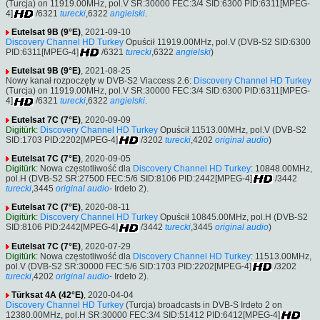
(Turcja) on 11919.00MHz, pol.V SR:30000 FEC:3/4 SID:6300 PID:6311[MPEG-
4]
/6321
turecki
,6322
angielski
.
Eutelsat 9B (9°E)
, 2021-09-10
Discovery Channel HD Turkey
Opuścił 11919.00MHz, pol.V (DVB-S2 SID:6300
PID:6311[MPEG-4]
/6321
turecki
,6322
angielski
)
Eutelsat 9B (9°E)
, 2021-08-25
Nowy kanał rozpoczęty w DVB-S2 Viaccess 2.6:
Discovery Channel HD Turkey
(Turcja) on 11919.00MHz, pol.V SR:30000 FEC:3/4 SID:6300 PID:6311[MPEG-
4]
/6321
turecki
,6322
angielski
.
Eutelsat 7C (7°E)
, 2020-09-09
Digitürk
:
Discovery Channel HD Turkey
Opuścił 11513.00MHz, pol.V (DVB-S2
SID:1703 PID:2202[MPEG-4]
/3202
turecki
,4202
original audio
)
Eutelsat 7C (7°E)
, 2020-09-05
Digitürk
: Nowa częstotliwość dla
Discovery Channel HD Turkey
: 10848.00MHz,
pol.H (DVB-S2 SR:27500 FEC:5/6 SID:8106 PID:2442[MPEG-4]
/3442
turecki
,3445
original audio
- Irdeto 2).
Eutelsat 7C (7°E)
, 2020-08-11
Digitürk
:
Discovery Channel HD Turkey
Opuścił 10845.00MHz, pol.H (DVB-S2
SID:8106 PID:2442[MPEG-4]
/3442
turecki
,3445
original audio
)
Eutelsat 7C (7°E)
, 2020-07-29
Digitürk
: Nowa częstotliwość dla
Discovery Channel HD Turkey
: 11513.00MHz,
pol.V (DVB-S2 SR:30000 FEC:5/6 SID:1703 PID:2202[MPEG-4]
/3202
turecki
,4202
original audio
- Irdeto 2).
Türksat 4A (42°E)
, 2020-04-04
Discovery Channel HD Turkey
(Turcja) broadcasts in DVB-S Irdeto 2 on
12380.00MHz, pol.H SR:30000 FEC:3/4 SID:51412 PID:6412[MPEG-4]