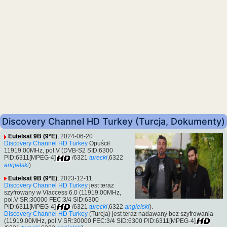
Discovery Channel HD Turkey (Turcja, Dokumenty)
Eutelsat 9B (9°E)
, 2024-06-20
Discovery Channel HD Turkey
Opuścił
11919.00MHz, pol.V (DVB-S2 SID:6300
PID:6311[MPEG-4]
/6321
turecki
,6322
angielski
)
Eutelsat 9B (9°E)
, 2023-12-11
Discovery Channel HD Turkey
jest teraz
szyfrowany w Viaccess 6.0 (11919.00MHz,
pol.V SR:30000 FEC:3/4 SID:6300
PID:6311[MPEG-4]
/6321
turecki
,6322
angielski
).
Discovery Channel HD Turkey
(Turcja) jest teraz nadawany bez szyfrowania
(11919.00MHz, pol.V SR:30000 FEC:3/4 SID:6300 PID:6311[MPEG-4]