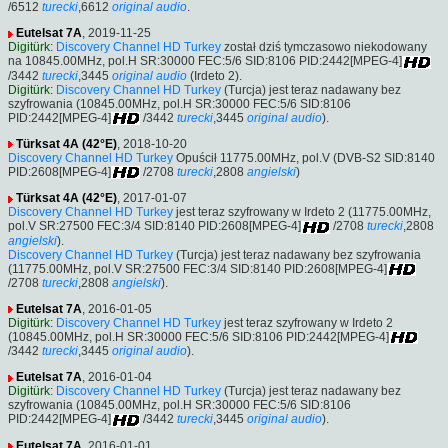
/6512
turecki
,6612
original audio
.
Eutelsat 7A
, 2019-11-25
Digitürk
:
Discovery Channel HD Turkey
został dziś tymczasowo niekodowany
na 10845.00MHz, pol.H SR:30000 FEC:5/6 SID:8106 PID:2442[MPEG-4]
/3442
turecki
,3445
original audio
(Irdeto 2).
Digitürk
:
Discovery Channel HD Turkey
(Turcja) jest teraz nadawany bez
szyfrowania (10845.00MHz, pol.H SR:30000 FEC:5/6 SID:8106
PID:2442[MPEG-4]
/3442
turecki
,3445
original audio
).
Türksat 4A (42°E)
, 2018-10-20
Discovery Channel HD Turkey
Opuścił 11775.00MHz, pol.V (DVB-S2 SID:8140
PID:2608[MPEG-4]
/2708
turecki
,2808
angielski
)
Türksat 4A (42°E)
, 2017-01-07
Discovery Channel HD Turkey
jest teraz szyfrowany w Irdeto 2 (11775.00MHz,
pol.V SR:27500 FEC:3/4 SID:8140 PID:2608[MPEG-4]
/2708
turecki
,2808
angielski
).
Discovery Channel HD Turkey
(Turcja) jest teraz nadawany bez szyfrowania
(11775.00MHz, pol.V SR:27500 FEC:3/4 SID:8140 PID:2608[MPEG-4]
/2708
turecki
,2808
angielski
).
Eutelsat 7A
, 2016-01-05
Digitürk
:
Discovery Channel HD Turkey
jest teraz szyfrowany w Irdeto 2
(10845.00MHz, pol.H SR:30000 FEC:5/6 SID:8106 PID:2442[MPEG-4]
/3442
turecki
,3445
original audio
).
Eutelsat 7A
, 2016-01-04
Digitürk
:
Discovery Channel HD Turkey
(Turcja) jest teraz nadawany bez
szyfrowania (10845.00MHz, pol.H SR:30000 FEC:5/6 SID:8106
PID:2442[MPEG-4]
/3442
turecki
,3445
original audio
).
Eutelsat 7A
, 2016-01-01