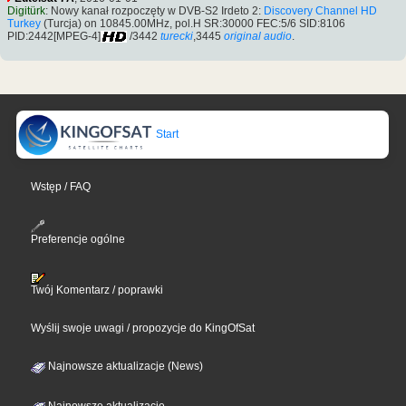
Digitürk
: Nowy kanał rozpoczęty w DVB-S2 Irdeto 2:
Discovery Channel HD
Turkey
(Turcja) on 10845.00MHz, pol.H SR:30000 FEC:5/6 SID:8106
PID:2442[MPEG-4]
/3442
turecki
,3445
original audio
.
Start
Wstęp / FAQ
Preferencje ogólne
Twój Komentarz / poprawki
Wyślij swoje uwagi / propozycje do KingOfSat
Najnowsze aktualizacje (News)
Najnowsze aktualizacje