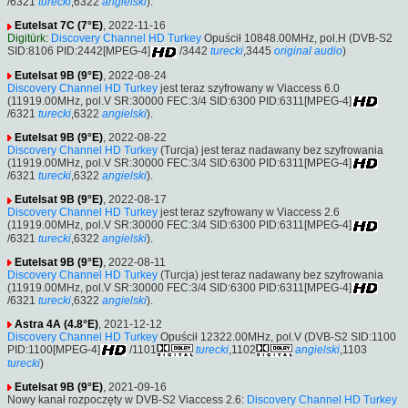
/6321
turecki
,6322
angielski
).
Eutelsat 7C (7°E)
, 2022-11-16
Digitürk
:
Discovery Channel HD Turkey
Opuścił 10848.00MHz, pol.H (DVB-S2
SID:8106 PID:2442[MPEG-4]
/3442
turecki
,3445
original audio
)
Eutelsat 9B (9°E)
, 2022-08-24
Discovery Channel HD Turkey
jest teraz szyfrowany w Viaccess 6.0
(11919.00MHz, pol.V SR:30000 FEC:3/4 SID:6300 PID:6311[MPEG-4]
/6321
turecki
,6322
angielski
).
Eutelsat 9B (9°E)
, 2022-08-22
Discovery Channel HD Turkey
(Turcja) jest teraz nadawany bez szyfrowania
(11919.00MHz, pol.V SR:30000 FEC:3/4 SID:6300 PID:6311[MPEG-4]
/6321
turecki
,6322
angielski
).
Eutelsat 9B (9°E)
, 2022-08-17
Discovery Channel HD Turkey
jest teraz szyfrowany w Viaccess 2.6
(11919.00MHz, pol.V SR:30000 FEC:3/4 SID:6300 PID:6311[MPEG-4]
/6321
turecki
,6322
angielski
).
Eutelsat 9B (9°E)
, 2022-08-11
Discovery Channel HD Turkey
(Turcja) jest teraz nadawany bez szyfrowania
(11919.00MHz, pol.V SR:30000 FEC:3/4 SID:6300 PID:6311[MPEG-4]
/6321
turecki
,6322
angielski
).
Astra 4A (4.8°E)
, 2021-12-12
Discovery Channel HD Turkey
Opuścił 12322.00MHz, pol.V (DVB-S2 SID:1100
PID:1100[MPEG-4]
/1101
turecki
,1102
angielski
,1103
turecki
)
Eutelsat 9B (9°E)
, 2021-09-16
Nowy kanał rozpoczęty w DVB-S2 Viaccess 2.6:
Discovery Channel HD Turkey