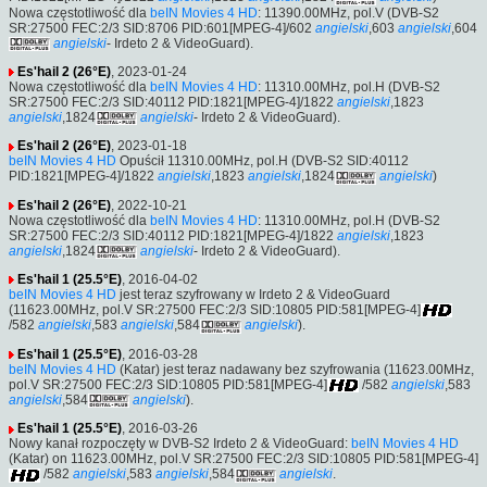
Nowa częstotliwość dla
beIN Movies 4 HD
: 11390.00MHz, pol.V (DVB-S2
SR:27500 FEC:2/3 SID:8706 PID:601[MPEG-4]/602
angielski
,603
angielski
,604
angielski
- Irdeto 2 & VideoGuard).
Es'hail 2 (26°E)
, 2023-01-24
Nowa częstotliwość dla
beIN Movies 4 HD
: 11310.00MHz, pol.H (DVB-S2
SR:27500 FEC:2/3 SID:40112 PID:1821[MPEG-4]/1822
angielski
,1823
angielski
,1824
angielski
- Irdeto 2 & VideoGuard).
Es'hail 2 (26°E)
, 2023-01-18
beIN Movies 4 HD
Opuścił 11310.00MHz, pol.H (DVB-S2 SID:40112
PID:1821[MPEG-4]/1822
angielski
,1823
angielski
,1824
angielski
)
Es'hail 2 (26°E)
, 2022-10-21
Nowa częstotliwość dla
beIN Movies 4 HD
: 11310.00MHz, pol.H (DVB-S2
SR:27500 FEC:2/3 SID:40112 PID:1821[MPEG-4]/1822
angielski
,1823
angielski
,1824
angielski
- Irdeto 2 & VideoGuard).
Es'hail 1 (25.5°E)
, 2016-04-02
beIN Movies 4 HD
jest teraz szyfrowany w Irdeto 2 & VideoGuard
(11623.00MHz, pol.V SR:27500 FEC:2/3 SID:10805 PID:581[MPEG-4]
/582
angielski
,583
angielski
,584
angielski
).
Es'hail 1 (25.5°E)
, 2016-03-28
beIN Movies 4 HD
(Katar) jest teraz nadawany bez szyfrowania (11623.00MHz,
pol.V SR:27500 FEC:2/3 SID:10805 PID:581[MPEG-4]
/582
angielski
,583
angielski
,584
angielski
).
Es'hail 1 (25.5°E)
, 2016-03-26
Nowy kanał rozpoczęty w DVB-S2 Irdeto 2 & VideoGuard:
beIN Movies 4 HD
(Katar) on 11623.00MHz, pol.V SR:27500 FEC:2/3 SID:10805 PID:581[MPEG-4]
/582
angielski
,583
angielski
,584
angielski
.