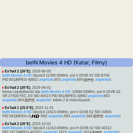
beIN Movies 4 HD (Katar, Filmy)
Es'hail 2 (26°E)
, 2026-06-05
beIN Movies 4 HD
Opuścił 11390.00MHz, pol.V (DVB-S2 SID:8706
PID:601[MPEG-4]/602
angielski
,603
angielski
,604
angielski
)
Es'hail 2 (26°E)
, 2026-06-01
Nowa częstotliwość dla
beIN Movies 4 HD
: 10890.00MHz, pol.H (DVB-S2
SR:27500 FEC:2/3 SID:40515 PID:961[MPEG-4]/962
angielski
,963
angielski
,964
angielski
- Irdeto 2 & VideoGuard).
Es'hail 1 (25.5°E)
, 2023-11-01
beIN Movies 4 HD
Opuścił 11623.00MHz, pol.V (DVB-S2 SID:10805
PID:581[MPEG-4]
/582
angielski
,583
angielski
,584
angielski
)
Es'hail 2 (26°E)
, 2023-10-02
beIN Movies 4 HD
Opuścił 11310.00MHz, pol.H (DVB-S2 SID:40112
PID:1821[MPEG-4]/1822
angielski
,1823
angielski
,1824
angielski
)