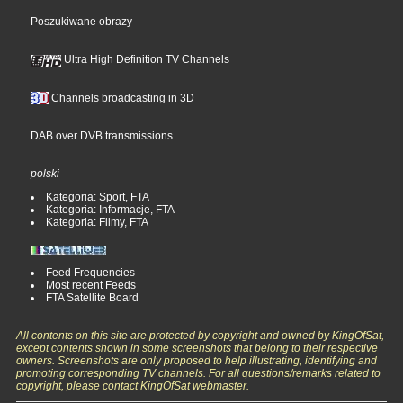
Poszukiwane obrazy
Ultra High Definition TV Channels
Channels broadcasting in 3D
DAB over DVB transmissions
polski
Kategoria: Sport, FTA
Kategoria: Informacje, FTA
Kategoria: Filmy, FTA
Feed Frequencies
Most recent Feeds
FTA Satellite Board
All contents on this site are protected by copyright and owned by KingOfSat,
except contents shown in some screenshots that belong to their respective
owners. Screenshots are only proposed to help illustrating, identifying and
promoting corresponding TV channels. For all questions/remarks related to
copyright, please contact KingOfSat webmaster.