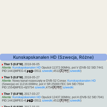
Kunskapskanalen HD (Szwecja, Różne)
Thor 5 (0.8°W)
, 2018-06-05
Allente
:
Kunskapskanalen HD
Opuścił 11372.00MHz, pol.V (DVB-S2 SID:7441
PID:1441[MPEG-4]
/3511
szwedki
,4511
szwedki
)
Thor 5 (0.8°W)
, 2018-05-27
Allente
: Nowy kanał rozpoczęty w DVB-S2 Conax:
Kunskapskanalen HD
(Szwecja) on 11216.00MHz, pol.V SR:25000 FEC:3/4 SID:7554
PID:1554[MPEG-4]/3754
szwedki
,4754
szwedki
.
Thor 7 (0.8°W)
, 2017-03-27
Allente
:
Kunskapskanalen HD
Opuścił 12437.00MHz, pol.H (DVB-S2 SID:7041
PID:1441[MPEG-4]
/3511
szwedki
,4511
szwedki
)
Thor 5 (0.8°W)
, 2017-03-01