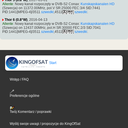
Allente
: Nowy kanał rozpoczęty w DVB-S2 Conax:
Kunskapskanalen HD
(Szwecja) on 11372.00MHz, pol.V SR:25000 FEC:3/4 SID:7441
PID:1441[MPEG-4]/3511
szwedki
,4511
szwedki
.
Thor 6 (0.8°W)
, 2016-04-13
Allente
: Nowy kanał rozpoczęty w DVB-S2 Conax:
Kunskapskanalen HD
(Szwecja) on 12437.00MHz, pol.H SR:30000 FEC:2/3 SID:7041
PID:1441[MPEG-4]/3511
szwedki
,4511
szwedki
.
Start
Wstęp / FAQ
Preferencje ogólne
Twój Komentarz / poprawki
Wyślij swoje uwagi / propozycje do KingOfSat