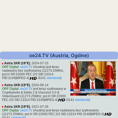
oe24.TV (Austria, Ogólne)
Astra 1KR (19°E)
, 2024-07-15
ORF Digital
:
oe24.TV
(Austria) jest teraz
nadawany bez szyfrowania (11273.25MHz,
pol.H SR:22000 FEC:2/3 SID:13314
PID:3140[MPEG-4]
/3141
niemiecki
).
Astra 1KR (19°E)
, 2024-06-14
ORF Digital
:
oe24.TV
jest teraz szyfrowany w
Cryptoworks & Irdeto 2 & Viaccess 5.0 &
VideoGuard (11273.25MHz, pol.H SR:22000
FEC:2/3 SID:13314 PID:3140[MPEG-4]
/3141
niemiecki
).
Astra 1KR (19°E)
, 2021-07-26
ORF Digital
:
oe24.TV
(Austria) jest teraz nadawany bez szyfrowania
(11273.25MHz, pol.H SR:22000 FEC:2/3 SID:13314 PID:3140[MPEG-4]
/3141
niemiecki
).