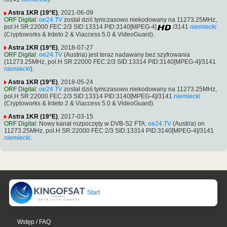
Astra 1KR (19°E)
, 2021-06-09
ORF Digital
:
oe24.TV
został dziś tymczasowo niekodowany na 11273.25MHz,
pol.H SR:22000 FEC:2/3 SID:13314 PID:3140[MPEG-4]
/3141
niemiecki
(Cryptoworks & Irdeto 2 & Viaccess 5.0 & VideoGuard).
Astra 1KR (19°E)
, 2018-07-27
ORF Digital
:
oe24.TV
(Austria) jest teraz nadawany bez szyfrowania
(11273.25MHz, pol.H SR:22000 FEC:2/3 SID:13314 PID:3140[MPEG-4]/3141
niemiecki
).
Astra 1KR (19°E)
, 2018-05-24
ORF Digital
:
oe24.TV
został dziś tymczasowo niekodowany na 11273.25MHz,
pol.H SR:22000 FEC:2/3 SID:13314 PID:3140[MPEG-4]/3141
niemiecki
(Cryptoworks & Irdeto 2 & Viaccess 5.0 & VideoGuard).
Astra 1KR (19°E)
, 2017-03-15
ORF Digital
: Nowy kanał rozpoczęty w DVB-S2 FTA:
oe24.TV
(Austria) on
11273.25MHz, pol.H SR:22000 FEC:2/3 SID:13314 PID:3140[MPEG-4]/3141
niemiecki
.
Start
Wstęp / FAQ