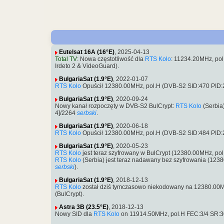
Eutelsat 16A (16°E)
, 2025-04-13
Total TV
: Nowa częstotliwość dla
RTS Kolo
: 11234.20MHz, po
Irdeto 2 & VideoGuard).
BulgariaSat (1.9°E)
, 2022-01-07
RTS Kolo
Opuścił 12380.00MHz, pol.H (DVB-S2 SID:470 PID
BulgariaSat (1.9°E)
, 2020-09-24
Nowy kanał rozpoczęty w DVB-S2 BulCrypt:
RTS Kolo
(Serbia
4]/2264
serbski
.
BulgariaSat (1.9°E)
, 2020-06-18
RTS Kolo
Opuścił 12380.00MHz, pol.H (DVB-S2 SID:484 PID
BulgariaSat (1.9°E)
, 2020-05-23
RTS Kolo
jest teraz szyfrowany w BulCrypt (12380.00MHz, p
RTS Kolo
(Serbia) jest teraz nadawany bez szyfrowania (12
serbski
).
BulgariaSat (1.9°E)
, 2018-12-13
RTS Kolo
został dziś tymczasowo niekodowany na 12380.00
(BulCrypt).
Astra 3B (23.5°E)
, 2018-12-13
Nowy SID dla
RTS Kolo
on 11914.50MHz, pol.H FEC:3/4 SR:30