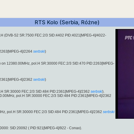
RTS Kolo (Serbia, Różne)
l.H (DVB-S2 SR:7500 FEC:2/3 SID:4402 PID:4021[MPEG-4]/4022-
:2263[MPEG-4]/2264
serbski
)
) on 12380.00MHz, pol.H SR:30000 FEC:2/3 SID:470 PID:2263[MPEG-
:2361[MPEG-4]/2362
serbski
)
ol.H SR:30000 FEC:2/3 SID:484 PID:2361[MPEG-4]/2362
serbski
).
380.00MHz, pol.H SR:30000 FEC:2/3 SID:484 PID:2361[MPEG-4]/2362
MHz, pol.H SR:30000 FEC:2/3 SID:484 PID:2361[MPEG-4]/2362
serbski
000: SID:20092 ( PID:921[MPEG-4]/922 - Conax).