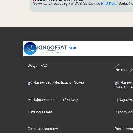
Nowy kanał rozpoczęty w DVB-S2 Conax:
RTS Kolo
(Serbia) 
Start
Wstęp / FAQ
Preferencj
Najnowsze aktualizacje (News)
Najnows
(News, FTA
[+] Najnowsze dodane / zmiany
[-] Najnow
Katalog satelit
Raporty od
Cmentarz kanałów
Poszukiwa