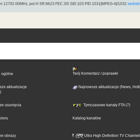
on 12702.00MHz, pol.H SR:8623 FEC:3/5 SID:103 PID:1031[MPEG-4]/1032
serbski
Twój Komentarz / poprawki
e ogólne
ze aktualizacje
Najnowsze aktualizacje (News, Hotb
)
sze usunięcia
Tymczasowe kanały FTA (7)
bioru
Katalog kanałów
ne obrazy
Ultra High Definition TV Channel