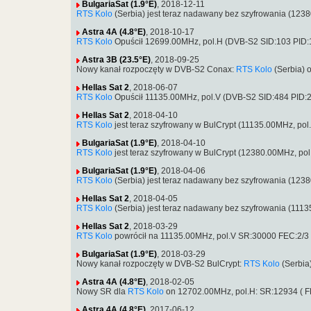
BulgariaSat (1.9°E)
, 2018-12-11
RTS Kolo
(Serbia) jest teraz nadawany bez szyfrowania (12
Astra 4A (4.8°E)
, 2018-10-17
RTS Kolo
Opuścił 12699.00MHz, pol.H (DVB-S2 SID:103 PID
Astra 3B (23.5°E)
, 2018-09-25
Nowy kanał rozpoczęty w DVB-S2 Conax:
RTS Kolo
(Serbia) 
Hellas Sat 2
, 2018-06-07
RTS Kolo
Opuścił 11135.00MHz, pol.V (DVB-S2 SID:484 PID
Hellas Sat 2
, 2018-04-10
RTS Kolo
jest teraz szyfrowany w BulCrypt (11135.00MHz, p
BulgariaSat (1.9°E)
, 2018-04-10
RTS Kolo
jest teraz szyfrowany w BulCrypt (12380.00MHz, p
BulgariaSat (1.9°E)
, 2018-04-06
RTS Kolo
(Serbia) jest teraz nadawany bez szyfrowania (12
Hellas Sat 2
, 2018-04-05
RTS Kolo
(Serbia) jest teraz nadawany bez szyfrowania (11
Hellas Sat 2
, 2018-03-29
RTS Kolo
powrócił na 11135.00MHz, pol.V SR:30000 FEC:2/3 
BulgariaSat (1.9°E)
, 2018-03-29
Nowy kanał rozpoczęty w DVB-S2 BulCrypt:
RTS Kolo
(Serbia
Astra 4A (4.8°E)
, 2018-02-05
Nowy SR dla
RTS Kolo
on 12702.00MHz, pol.H: SR:12934 ( 
Astra 4A (4.8°E)
, 2017-06-12