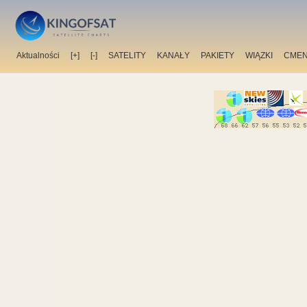
Aktualności
[+]
[-]
SATELITY
KANAŁY
PAKIETY
WIĄZKI
CMEN