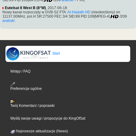
Eutelsat 8 West B (8°W)
, 2017-06-18
Nowy kanał rozpoczęty w DVB-S2 FTA:
Al-Hadath HD
(nieokreślony) on
11137.00MHz, pol.H SR:27500 FEC:3/4 SID:89 PID:109[MPEG-4]
/209
arabski
.
Start
Wstęp / FAQ
Preferencje ogólne
Twój Komentarz / poprawki
Wyślij swoje uwagi / propozycje do KingOfSat
Najnowsze aktualizacje (News)