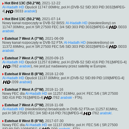
Hot Bird 13C (50.2°W)
, 2021-12-22
Al-Hadath HD
Opuścił 11747.00MHz, pol.H (DVB-S2 SID:303 PID:3032[MPEG-
4]
/3033
arabski
)
Hot Bird 13C (50.2°W)
, 2021-07-14
Nowy kanał rozpoczęty w DVB-S2 BISS:
Al-Hadath HD
(nieokreślony) on
11747.00MHz, pol.H SR:27500 FEC:3/4 SID:303 PID:3032[MPEG-4]
/3033
arabski
.
Eutelsat 7 West A (7°W)
, 2021-06-09
Nowy kanał rozpoczęty w DVB-S2 FTA:
Al-Hadath HD
(nieokreślony) on
11372.69MHz, pol.H SR:27500 FEC:5/6 SID:303 PID:3032[MPEG-4]
/3033
arabski
.
Eutelsat 7 West A (7°W)
, 2020-09-15
Al-Hadath HD
Opuścił 11257.61MHz, pol.H (DVB-S2 SID:416 PID:761[MPEG-4]
/762
arabski
), nie jest już nadawany przez satelitę w Europie.
Eutelsat 8 West B (8°W)
, 2018-12-09
Al-Hadath HD
Opuścił 11137.00MHz, pol.H (DVB-S2 SID:89 PID:109[MPEG-4]
/209
arabski
)
Eutelsat 7 West A (7°W)
, 2018-11-16
Nowy FEC dla
Al-Hadath HD
on 11257.61MHz, pol.H: FEC:5/6 ( SR:27500
SID:416 PID:761[MPEG-4]
/762
arabski
- FTA).
Eutelsat 7 West A (7°W)
, 2018-11-08
Al-Hadath HD
(nieokreślony) broadcasts in DVB-S2 FTA on 11257.61MHz,
pol.H SR:27500 FEC:3/4 SID:416 PID:761[MPEG-4]
/762
arabski
.
Eutelsat 8 West B (8°W)
, 2017-07-30
Nowy FEC dla
Al-Hadath HD
on 11137.00MHz, pol.H: FEC:5/6 ( SR:27500
SID:89 PID:109[MPEG-4]
/209
arabski
- FTA).