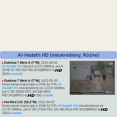
Al-Hadath HD (nieokreślony, Różne)
Eutelsat 7 West A (7°W)
, 2023-08-02
Al-Hadath HD
Opuścił 11372.69MHz, pol.H
(DVB-S2 SID:303 PID:3032[MPEG-4]
/3033
arabski
)
Eutelsat 7 West A (7°W)
, 2023-05-30
Nowy kanał rozpoczęty w DVB-S2 FTA:
Al-
Hadath HD
(nieokreślony) on 12322.00MHz,
pol.V SR:30000 FEC:3/4 SID:6601
PID:191[MPEG-4]
/192
arabski
.
Hot Bird 13C (50.2°W)
, 2022-04-02
Nowy kanał rozpoczęty w DVB-S2 FTA:
Al-Hadath HD
(nieokreślony) on
11747.00MHz, pol.H SR:27500 FEC:3/4 SID:9514 PID:3032[MPEG-4]
/3033
arabski
.