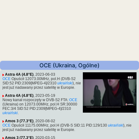
OCE (Ukraina, Ogólne)
Astra 4A (4.8°E)
, 2023-06-03
OCE
Opuścił 12073.00MHz, pol.H (DVB-S2
SID:52 PID:2309[MPEG-4]/2310
ukraiński
), nie
jest już nadawany przez satelitę w Europie.
Astra 4A (4.8°E)
, 2023-05-19
Nowy kanał rozpoczęty w DVB-S2 FTA:
OCE
(Ukraina) on 12073.00MHz, pol.H SR:30000
FEC:3/4 SID:52 PID:2309[MPEG-4]/2310
ukraiński
.
Amos 3 (77.3°E)
, 2020-08-02
OCE
Opuścił 11175.00MHz, pol.H (DVB-S SID:11 PID:129/130
ukraiński
), nie
jest już nadawany przez satelitę w Europie.
Amos 3 (77.3°E)
, 2020-03-15