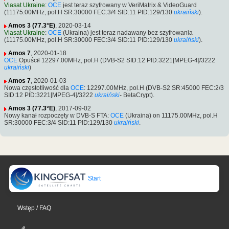
Viasat Ukraine
:
OCE
jest teraz szyfrowany w VeriMatrix & VideoGuard
(11175.00MHz, pol.H SR:30000 FEC:3/4 SID:11 PID:129/130
ukraiński
).
Amos 3 (77.3°E)
, 2020-03-14
Viasat Ukraine
:
OCE
(Ukraina) jest teraz nadawany bez szyfrowania
(11175.00MHz, pol.H SR:30000 FEC:3/4 SID:11 PID:129/130
ukraiński
).
Amos 7
, 2020-01-18
OCE
Opuścił 12297.00MHz, pol.H (DVB-S2 SID:12 PID:3221[MPEG-4]/3222
ukraiński
)
Amos 7
, 2020-01-03
Nowa częstotliwość dla
OCE
: 12297.00MHz, pol.H (DVB-S2 SR:45000 FEC:2/3
SID:12 PID:3221[MPEG-4]/3222
ukraiński
- BetaCrypt).
Amos 3 (77.3°E)
, 2017-09-02
Nowy kanał rozpoczęty w DVB-S FTA:
OCE
(Ukraina) on 11175.00MHz, pol.H
SR:30000 FEC:3/4 SID:11 PID:129/130
ukraiński
.
Start
Wstęp / FAQ