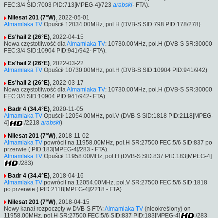
FEC:3/4 SID:7003 PID:713[MPEG-4]/723
arabski
- FTA).
Nilesat 201 (7°W)
, 2022-05-01
Almamlaka TV
Opuścił 12034.00MHz, pol.H (DVB-S SID:798 PID:178/278)
Es'hail 2 (26°E)
, 2022-04-15
Nowa częstotliwość dla
Almamlaka TV
: 10730.00MHz, pol.H (DVB-S SR:30000
FEC:3/4 SID:10904 PID:941/942- FTA).
Es'hail 2 (26°E)
, 2022-03-22
Almamlaka TV
Opuścił 10730.00MHz, pol.H (DVB-S SID:10904 PID:941/942)
Es'hail 2 (26°E)
, 2022-03-17
Nowa częstotliwość dla
Almamlaka TV
: 10730.00MHz, pol.H (DVB-S SR:30000
FEC:3/4 SID:10904 PID:941/942- FTA).
Badr 4 (34.4°E)
, 2020-11-05
Almamlaka TV
Opuścił 12054.00MHz, pol.V (DVB-S SID:1818 PID:2118[MPEG-
4]
/2218
arabski
)
Nilesat 201 (7°W)
, 2018-11-02
Almamlaka TV
powrócił na 11958.00MHz, pol.H SR:27500 FEC:5/6 SID:837 po
przerwie ( PID:183[MPEG-4]/283 - FTA).
Almamlaka TV
Opuścił 11958.00MHz, pol.H (DVB-S SID:837 PID:183[MPEG-4]
/283)
Badr 4 (34.4°E)
, 2018-04-16
Almamlaka TV
powrócił na 12054.00MHz, pol.V SR:27500 FEC:5/6 SID:1818
po przerwie ( PID:2118[MPEG-4]/2218 - FTA).
Nilesat 201 (7°W)
, 2018-04-15
Nowy kanał rozpoczęty w DVB-S FTA:
Almamlaka TV
(nieokreślony) on
11958.00MHz, pol.H SR:27500 FEC:5/6 SID:837 PID:183[MPEG-4]
/283