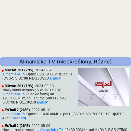
Almamlaka TV (nieokreślony, Różne)
Nilesat 201 (7°W)
, 2024-09-21
Almamlaka TV
Opuścił 12034.00MHz, pol.H
(DVB-S SID:798 PID:178/278
arabski
)
Nilesat 201 (7°W)
, 2024-09-13
Nowy kanał rozpoczęty w DVB-S FTA:
Almamlaka TV
(nieokreślony) on
12034.00MHz, pol.H SR:27500 FEC:5/6
SID:798 PID:178/278
arabski
.
Es'hail 2 (26°E)
, 2022-05-10
Almamlaka TV
Opuścił 11430.00MHz, pol.H (DVB-S SID:7003 PID:713[MPEG-
4]/723
arabski
)
Es'hail 2 (26°E)
, 2022-05-06
Nowa częstotliwość dla
Almamlaka TV
: 11430.00MHz, pol.H (DVB-S SR:27500