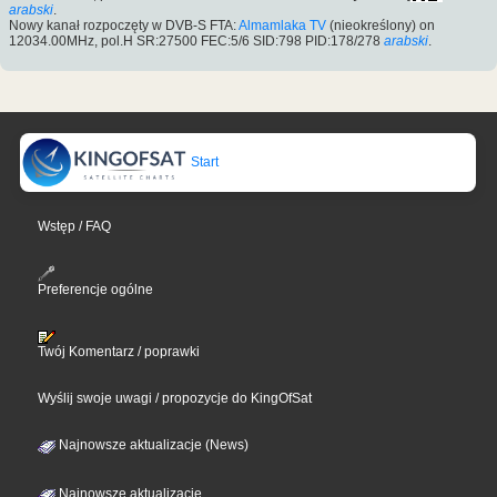
arabski
.
Nowy kanał rozpoczęty w DVB-S FTA:
Almamlaka TV
(nieokreślony) on
12034.00MHz, pol.H SR:27500 FEC:5/6 SID:798 PID:178/278
arabski
.
Start
Wstęp / FAQ
Preferencje ogólne
Twój Komentarz / poprawki
Wyślij swoje uwagi / propozycje do KingOfSat
Najnowsze aktualizacje (News)
Najnowsze aktualizacje