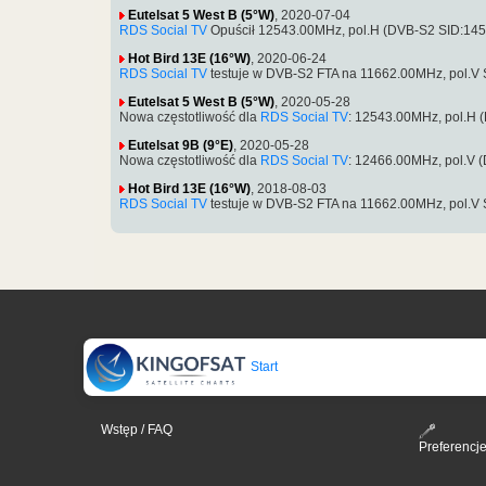
Eutelsat 5 West B (5°W)
, 2020-07-04
RDS Social TV
Opuścił 12543.00MHz, pol.H (DVB-S2 SID:14
Hot Bird 13E (16°W)
, 2020-06-24
RDS Social TV
testuje w DVB-S2 FTA na 11662.00MHz, pol.V
Eutelsat 5 West B (5°W)
, 2020-05-28
Nowa częstotliwość dla
RDS Social TV
: 12543.00MHz, pol.H
Eutelsat 9B (9°E)
, 2020-05-28
Nowa częstotliwość dla
RDS Social TV
: 12466.00MHz, pol.V
Hot Bird 13E (16°W)
, 2018-08-03
RDS Social TV
testuje w DVB-S2 FTA na 11662.00MHz, pol.V
Start
Wstęp / FAQ
Preferencj