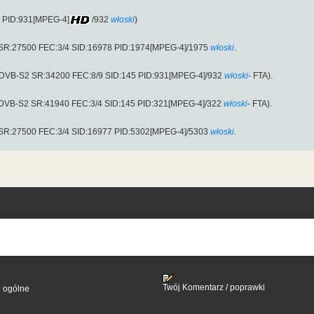
5 PID:931[MPEG-4]
/932
włoski
)
 SR:27500 FEC:3/4 SID:16978 PID:1974[MPEG-4]/1975
włoski
.
 (DVB-S2 SR:34200 FEC:8/9 SID:145 PID:931[MPEG-4]/932
włoski
- FTA).
 (DVB-S2 SR:41940 FEC:3/4 SID:145 PID:321[MPEG-4]/322
włoski
- FTA).
 SR:27500 FEC:3/4 SID:16977 PID:5302[MPEG-4]/5303
włoski
.
Twój Komentarz / poprawki
e ogólne