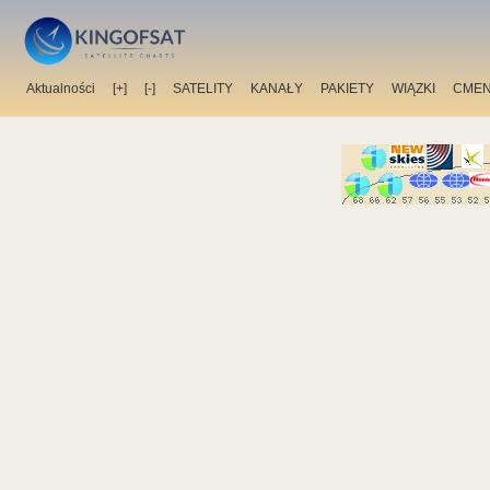
Aktualności
[+]
[-]
SATELITY
KANAŁY
PAKIETY
WIĄZKI
CMEN