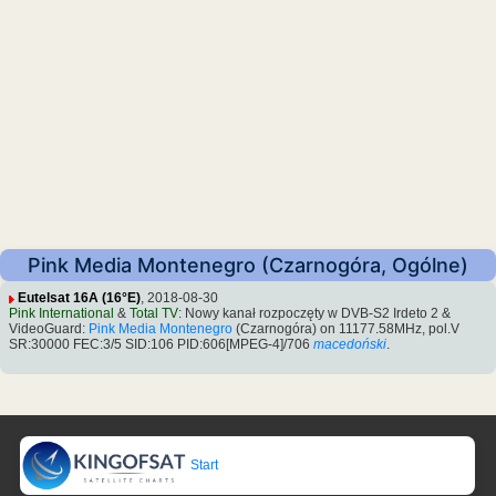
Pink Media Montenegro (Czarnogóra, Ogólne)
Eutelsat 16A (16°E)
, 2018-08-30
Pink International
&
Total TV
: Nowy kanał rozpoczęty w DVB-S2 Irdeto 2 &
VideoGuard:
Pink Media Montenegro
(Czarnogóra) on 11177.58MHz, pol.V
SR:30000 FEC:3/5 SID:106 PID:606[MPEG-4]/706
macedoński
.
Start