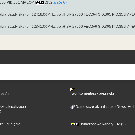
:305 PID:351[MPEG-4]
/352
arabski
)
abia Saudyjska) on 12418.00MHz, pol.H SR:27500 FEC:3/4 SID:305 PID:351[MPE
abia Saudyjska) on 12341.00MHz, pol.H SR:27500 FEC:5/6 SID:305 PID:351[MPE
Twój Komentarz / poprawki
e ogólne
ze aktualizacje
Najnowsze aktualizacje (News, Hotb
)
sze usunięcia
Tymczasowe kanały FTA (5)