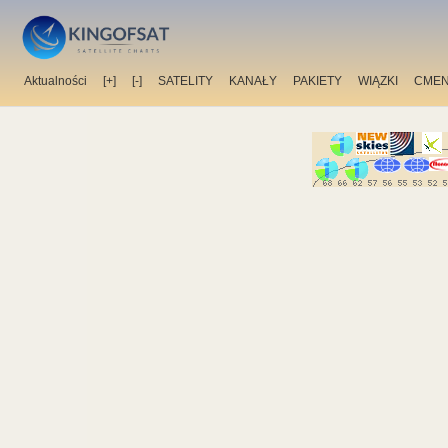
Aktualności
[+]
[-]
SATELITY
KANAŁY
PAKIETY
WIĄZKI
CMEN