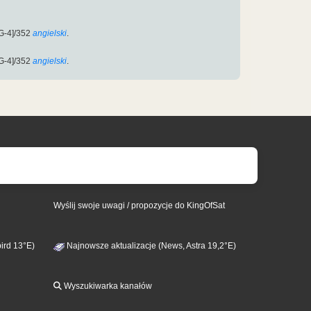
G-4]/352
angielski
.
G-4]/352
angielski
.
Wyślij swoje uwagi / propozycje do KingOfSat
ird 13°E)
Najnowsze aktualizacje (News, Astra 19,2°E)
Wyszukiwarka kanałów