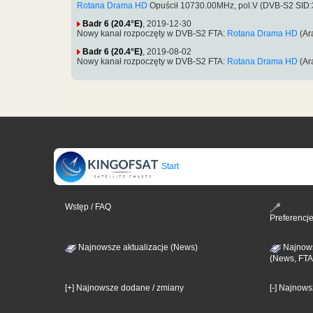
Rotana Drama HD
Opuścił 10730.00MHz, pol.V (DVB-S2 SID
Badr 6 (20.4°E)
, 2019-12-30
Nowy kanał rozpoczęty w DVB-S2 FTA:
Rotana Drama HD
(Ar
Badr 6 (20.4°E)
, 2019-08-02
Nowy kanał rozpoczęty w DVB-S2 FTA:
Rotana Drama HD
(Ar
Start
Wstęp / FAQ
Preferencj
Najnowsze aktualizacje (News)
Najnows
(News, FTA
[+] Najnowsze dodane / zmiany
[-] Najnow