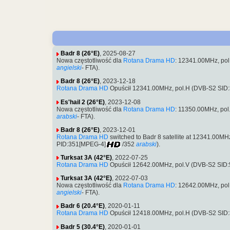
Badr 8 (26°E)
, 2025-08-27
Nowa częstotliwość dla
Rotana Drama HD
: 12341.00MHz, po
angielski
- FTA).
Badr 8 (26°E)
, 2023-12-18
Rotana Drama HD
Opuścił 12341.00MHz, pol.H (DVB-S2 SID
Es'hail 2 (26°E)
, 2023-12-08
Nowa częstotliwość dla
Rotana Drama HD
: 11350.00MHz, po
arabski
- FTA).
Badr 8 (26°E)
, 2023-12-01
Rotana Drama HD
switched to Badr 8 satellite at 12341.00M
PID:351[MPEG-4]
/352
arabski
).
Turksat 3A (42°E)
, 2022-07-25
Rotana Drama HD
Opuścił 12642.00MHz, pol.V (DVB-S2 SID
Turksat 3A (42°E)
, 2022-07-03
Nowa częstotliwość dla
Rotana Drama HD
: 12642.00MHz, po
angielski
- FTA).
Badr 6 (20.4°E)
, 2020-01-11
Rotana Drama HD
Opuścił 12418.00MHz, pol.H (DVB-S2 SID
Badr 5 (30.4°E)
, 2020-01-01