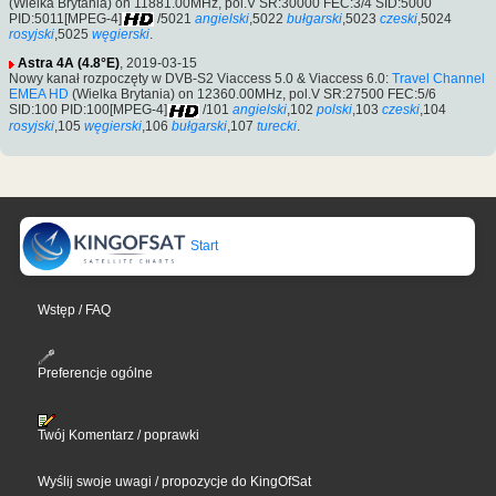
(Wielka Brytania) on 11881.00MHz, pol.V SR:30000 FEC:3/4 SID:5000
PID:5011[MPEG-4]
/5021
angielski
,5022
bułgarski
,5023
czeski
,5024
rosyjski
,5025
węgierski
.
Astra 4A (4.8°E)
, 2019-03-15
Nowy kanał rozpoczęty w DVB-S2 Viaccess 5.0 & Viaccess 6.0:
Travel Channel
EMEA HD
(Wielka Brytania) on 12360.00MHz, pol.V SR:27500 FEC:5/6
SID:100 PID:100[MPEG-4]
/101
angielski
,102
polski
,103
czeski
,104
rosyjski
,105
węgierski
,106
bułgarski
,107
turecki
.
Start
Wstęp / FAQ
Preferencje ogólne
Twój Komentarz / poprawki
Wyślij swoje uwagi / propozycje do KingOfSat