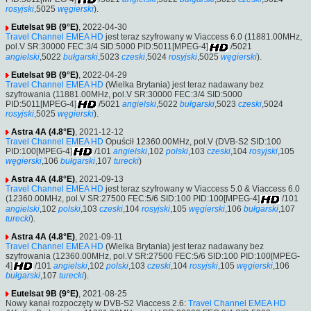
rosyjski
,5025
węgierski
).
Eutelsat 9B (9°E)
, 2022-04-30
Travel Channel EMEA HD
jest teraz szyfrowany w Viaccess 6.0 (11881.00MHz,
pol.V SR:30000 FEC:3/4 SID:5000 PID:5011[MPEG-4]
/5021
angielski
,5022
bułgarski
,5023
czeski
,5024
rosyjski
,5025
węgierski
).
Eutelsat 9B (9°E)
, 2022-04-29
Travel Channel EMEA HD
(Wielka Brytania) jest teraz nadawany bez
szyfrowania (11881.00MHz, pol.V SR:30000 FEC:3/4 SID:5000
PID:5011[MPEG-4]
/5021
angielski
,5022
bułgarski
,5023
czeski
,5024
rosyjski
,5025
węgierski
).
Astra 4A (4.8°E)
, 2021-12-12
Travel Channel EMEA HD
Opuścił 12360.00MHz, pol.V (DVB-S2 SID:100
PID:100[MPEG-4]
/101
angielski
,102
polski
,103
czeski
,104
rosyjski
,105
węgierski
,106
bułgarski
,107
turecki
)
Astra 4A (4.8°E)
, 2021-09-13
Travel Channel EMEA HD
jest teraz szyfrowany w Viaccess 5.0 & Viaccess 6.0
(12360.00MHz, pol.V SR:27500 FEC:5/6 SID:100 PID:100[MPEG-4]
/101
angielski
,102
polski
,103
czeski
,104
rosyjski
,105
węgierski
,106
bułgarski
,107
turecki
).
Astra 4A (4.8°E)
, 2021-09-11
Travel Channel EMEA HD
(Wielka Brytania) jest teraz nadawany bez
szyfrowania (12360.00MHz, pol.V SR:27500 FEC:5/6 SID:100 PID:100[MPEG-
4]
/101
angielski
,102
polski
,103
czeski
,104
rosyjski
,105
węgierski
,106
bułgarski
,107
turecki
).
Eutelsat 9B (9°E)
, 2021-08-25
Nowy kanał rozpoczęty w DVB-S2 Viaccess 2.6:
Travel Channel EMEA HD