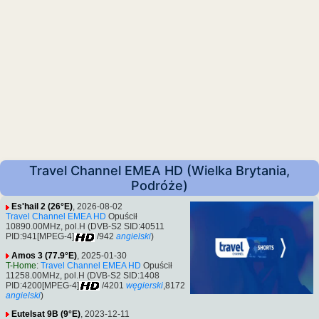
Travel Channel EMEA HD (Wielka Brytania,
Podróże)
Es'hail 2 (26°E)
, 2026-08-02
Travel Channel EMEA HD
Opuścił
10890.00MHz, pol.H (DVB-S2 SID:40511
PID:941[MPEG-4]
/942
angielski
)
Amos 3 (77.9°E)
, 2025-01-30
T-Home
:
Travel Channel EMEA HD
Opuścił
11258.00MHz, pol.H (DVB-S2 SID:1408
PID:4200[MPEG-4]
/4201
węgierski
,8172
angielski
)
Eutelsat 9B (9°E)
, 2023-12-11