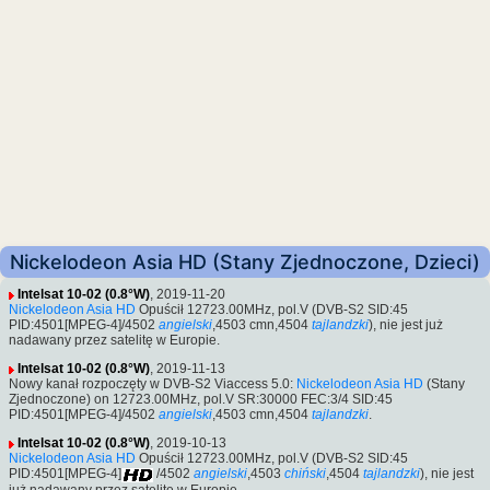
Nickelodeon Asia HD (Stany Zjednoczone, Dzieci)
Intelsat 10-02 (0.8°W)
, 2019-11-20
Nickelodeon Asia HD
Opuścił 12723.00MHz, pol.V (DVB-S2 SID:45
PID:4501[MPEG-4]/4502
angielski
,4503 cmn,4504
tajlandzki
), nie jest już
nadawany przez satelitę w Europie.
Intelsat 10-02 (0.8°W)
, 2019-11-13
Nowy kanał rozpoczęty w DVB-S2 Viaccess 5.0:
Nickelodeon Asia HD
(Stany
Zjednoczone) on 12723.00MHz, pol.V SR:30000 FEC:3/4 SID:45
PID:4501[MPEG-4]/4502
angielski
,4503 cmn,4504
tajlandzki
.
Intelsat 10-02 (0.8°W)
, 2019-10-13
Nickelodeon Asia HD
Opuścił 12723.00MHz, pol.V (DVB-S2 SID:45
PID:4501[MPEG-4]
/4502
angielski
,4503
chiński
,4504
tajlandzki
), nie jest
już nadawany przez satelitę w Europie.