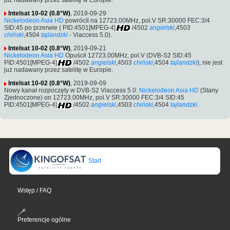
Intelsat 10-02 (0.8°W)
, 2019-09-29
Nickelodeon Asia HD
powrócił na 12723.00MHz, pol.V SR:30000 FEC:3/4
SID:45 po przerwie ( PID:4501[MPEG-4]
/4502
angielski
,4503
chiński
,4504
tajlandzki
- Viaccess 5.0).
Intelsat 10-02 (0.8°W)
, 2019-09-21
Nickelodeon Asia HD
Opuścił 12723.00MHz, pol.V (DVB-S2 SID:45
PID:4501[MPEG-4]
/4502
angielski
,4503
chiński
,4504
tajlandzki
), nie jest
już nadawany przez satelitę w Europie.
Intelsat 10-02 (0.8°W)
, 2019-09-09
Nowy kanał rozpoczęty w DVB-S2 Viaccess 5.0:
Nickelodeon Asia HD
(Stany
Zjednoczone) on 12723.00MHz, pol.V SR:30000 FEC:3/4 SID:45
PID:4501[MPEG-4]
/4502
angielski
,4503
chiński
,4504
tajlandzki
.
Start
Wstęp / FAQ
Preferencje ogólne