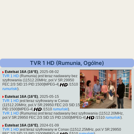
TVR 1 HD (Rumunia, Ogólne)
Eutelsat 16A (16°E)
, 2025-08-02
TVR 1 HD
(Rumunia) jest teraz nadawany bez
szyfrowania (11512.20MHz, pol.V SR:29950
FEC:2/3 SID:15 PID:1500[MPEG-4]
/1510
rumuński
).
Eutelsat 16A (16°E)
, 2025-05-15
TVR 1 HD
jest teraz szyfrowany w Conax
(11512.20MHz, pol.V SR:29950 FEC:2/3 SID:15
PID:1500[MPEG-4]
/1510
rumuński
).
TVR 1 HD
(Rumunia) jest teraz nadawany bez szyfrowania (11512.20MHz,
pol.V SR:29950 FEC:2/3 SID:15 PID:1500[MPEG-4]
/1510
rumuński
).
Eutelsat 16A (16°E)
, 2024-01-09
TVR 1 HD
jest teraz szyfrowany w Conax (11512.25MHz, pol.V SR:29950
FEC:2/3 SID:15 PID:1500[MPEG-4]
/1510
rumuński
).