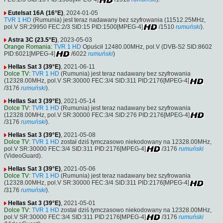
Eutelsat 16A (16°E)
, 2024-01-05
TVR 1 HD
(Rumunia) jest teraz nadawany bez szyfrowania (11512.25MHz,
pol.V SR:29950 FEC:2/3 SID:15 PID:1500[MPEG-4]
/1510
rumuński
).
Astra 3C (23.5°E)
, 2023-05-03
Orange Romania
:
TVR 1 HD
Opuścił 12480.00MHz, pol.V (DVB-S2 SID:8602
PID:6021[MPEG-4]
/6022
rumuński
)
Hellas Sat 3 (39°E)
, 2021-06-11
Dolce TV
:
TVR 1 HD
(Rumunia) jest teraz nadawany bez szyfrowania
(12328.00MHz, pol.V SR:30000 FEC:3/4 SID:311 PID:2176[MPEG-4]
/3176
rumuński
).
Hellas Sat 3 (39°E)
, 2021-05-14
Dolce TV
:
TVR 1 HD
(Rumunia) jest teraz nadawany bez szyfrowania
(12328.00MHz, pol.V SR:30000 FEC:3/4 SID:276 PID:2176[MPEG-4]
/3176
rumuński
).
Hellas Sat 3 (39°E)
, 2021-05-08
Dolce TV
:
TVR 1 HD
został dziś tymczasowo niekodowany na 12328.00MHz,
pol.V SR:30000 FEC:3/4 SID:311 PID:2176[MPEG-4]
/3176
rumuński
(VideoGuard).
Hellas Sat 3 (39°E)
, 2021-05-06
Dolce TV
:
TVR 1 HD
(Rumunia) jest teraz nadawany bez szyfrowania
(12328.00MHz, pol.V SR:30000 FEC:3/4 SID:311 PID:2176[MPEG-4]
/3176
rumuński
).
Hellas Sat 3 (39°E)
, 2021-05-01
Dolce TV
:
TVR 1 HD
został dziś tymczasowo niekodowany na 12328.00MHz,
pol.V SR:30000 FEC:3/4 SID:311 PID:2176[MPEG-4]
/3176
rumuński