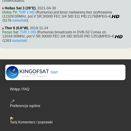
(VideoGuard).
Hellas Sat 3 (39°E)
, 2021-04-30
Dolce TV
:
TVR 1 HD
(Rumunia) jest teraz nadawany bez szyfrowania
(12328.00MHz, pol.V SR:30000 FEC:3/4 SID:311 PID:2176[MPEG-4]
/3176
rumuński
).
Thor 6 (0.8°W)
, 2019-11-24
Focus Sat
:
TVR 1 HD
(Rumunia) broadcasts in DVB-S2 Conax on
12034.00MHz, pol.V SR:30000 FEC:3/4 SID:30526 PID:1351[MPEG-4]
/1363
rumuński
.
Start
Wstęp / FAQ
Preferencje ogólne
Twój Komentarz / poprawki