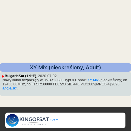
XY Mix (nieokreślony, Adult)
BulgariaSat (1.9°E)
, 2020-07-02
Nowy kanał rozpoczęty w DVB-S2 BulCrypt & Conax:
XY Mix
(nieokreślony) on
12456.00MHz, pol.H SR:30000 FEC:2/3 SID:448 PID:2089[MPEG-4]/2090
angielski
.
Start