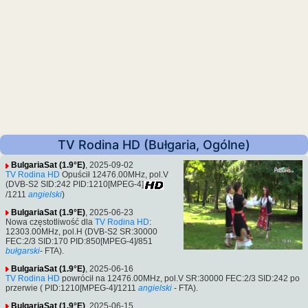
TV Rodina HD (Bułgaria, Ogólne)
BulgariaSat (1.9°E)
, 2025-09-02
TV Rodina HD
Opuścił 12476.00MHz, pol.V
(DVB-S2 SID:242 PID:1210[MPEG-4]
/1211
angielski
)
BulgariaSat (1.9°E)
, 2025-06-23
Nowa częstotliwość dla
TV Rodina HD
:
12303.00MHz, pol.H (DVB-S2 SR:30000
FEC:2/3 SID:170 PID:850[MPEG-4]/851
bułgarski
- FTA).
BulgariaSat (1.9°E)
, 2025-06-16
TV Rodina HD
powrócił na 12476.00MHz, pol.V SR:30000 FEC:2/3 SID:242 po
przerwie ( PID:1210[MPEG-4]/1211
angielski
- FTA).
BulgariaSat (1.9°E)
, 2025-06-15