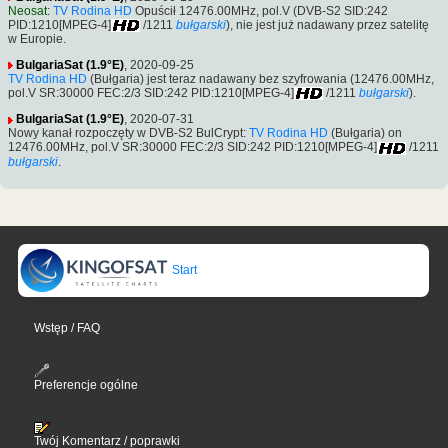
Neosat
:
TV Rodina HD
Opuścił 12476.00MHz, pol.V (DVB-S2 SID:242
PID:1210[MPEG-4]
/1211
bułgarski
), nie jest już nadawany przez satelitę
w Europie.
BulgariaSat (1.9°E)
, 2020-09-25
TV Rodina HD
(Bułgaria) jest teraz nadawany bez szyfrowania (12476.00MHz,
pol.V SR:30000 FEC:2/3 SID:242 PID:1210[MPEG-4]
/1211
bułgarski
).
BulgariaSat (1.9°E)
, 2020-07-31
Nowy kanał rozpoczęty w DVB-S2 BulCrypt:
TV Rodina HD
(Bułgaria) on
12476.00MHz, pol.V SR:30000 FEC:2/3 SID:242 PID:1210[MPEG-4]
/1211
bułgarski
.
Start
Wstęp / FAQ
Preferencje ogólne
Twój Komentarz / poprawki