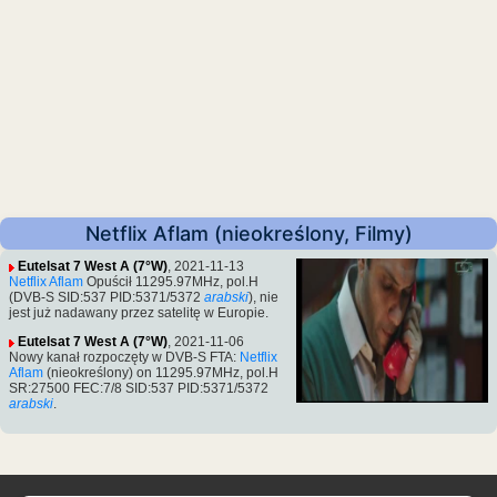
Netflix Aflam (nieokreślony, Filmy)
Eutelsat 7 West A (7°W)
, 2021-11-13
Netflix Aflam
Opuścił 11295.97MHz, pol.H
(DVB-S SID:537 PID:5371/5372
arabski
), nie
jest już nadawany przez satelitę w Europie.
Eutelsat 7 West A (7°W)
, 2021-11-06
Nowy kanał rozpoczęty w DVB-S FTA:
Netflix
Aflam
(nieokreślony) on 11295.97MHz, pol.H
SR:27500 FEC:7/8 SID:537 PID:5371/5372
arabski
.