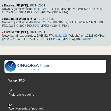
Eutelsat 9B (9°E)
, 2021-12-31
Nowa częstotliwość dla
Italia 126
: 12111.00MHz, pol.V (DVB-S2 SR:31400
FEC:2/3 SID:3004 PID:3041[MPEG-4]/3042- FTA).
Eutelsat 5 West B (5°W)
, 2021-12-31
Nowa częstotliwość dla
Italia 126
: 12669.00MHz, pol.H (DVB-S2 SR:35500
FEC:2/3 SID:3004 PID:3041[MPEG-4]/3042- FTA).
Eutelsat 9B (9°E)
, 2021-12-31
Nowy kanał rozpoczęty w DVB-S2 FTA:
Italia 126
(Włochy) on 12111.00MHz,
pol.V SR:31400 FEC:2/3 SID:3104 PID:3041[MPEG-4]/3042
włoski
.
Start
Wstęp / FAQ
Preferencje ogólne
Twój Komentarz / poprawki