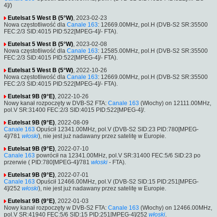
4]/)
Eutelsat 5 West B (5°W)
, 2023-02-23
Nowa częstotliwość dla
Canale 163
: 12669.00MHz, pol.H (DVB-S2 SR:35500
FEC:2/3 SID:4015 PID:522[MPEG-4]/- FTA).
Eutelsat 5 West B (5°W)
, 2023-02-08
Nowa częstotliwość dla
Canale 163
: 12585.00MHz, pol.H (DVB-S2 SR:35500
FEC:2/3 SID:4015 PID:522[MPEG-4]/- FTA).
Eutelsat 5 West B (5°W)
, 2022-10-26
Nowa częstotliwość dla
Canale 163
: 12669.00MHz, pol.H (DVB-S2 SR:35500
FEC:2/3 SID:4015 PID:522[MPEG-4]/- FTA).
Eutelsat 9B (9°E)
, 2022-10-26
Nowy kanał rozpoczęty w DVB-S2 FTA:
Canale 163
(Włochy) on 12111.00MHz,
pol.V SR:31400 FEC:2/3 SID:4015 PID:522[MPEG-4]/.
Eutelsat 9B (9°E)
, 2022-08-09
Canale 163
Opuścił 12341.00MHz, pol.V (DVB-S2 SID:23 PID:780[MPEG-
4]/781
włoski
), nie jest już nadawany przez satelitę w Europie.
Eutelsat 9B (9°E)
, 2022-07-10
Canale 163
powrócił na 12341.00MHz, pol.V SR:31400 FEC:5/6 SID:23 po
przerwie ( PID:780[MPEG-4]/781
włoski
- FTA).
Eutelsat 9B (9°E)
, 2022-07-01
Canale 163
Opuścił 12466.00MHz, pol.V (DVB-S2 SID:15 PID:251[MPEG-
4]/252
włoski
), nie jest już nadawany przez satelitę w Europie.
Eutelsat 9B (9°E)
, 2022-01-03
Nowy kanał rozpoczęty w DVB-S2 FTA:
Canale 163
(Włochy) on 12466.00MHz,
pol.V SR:41940 FEC:5/6 SID:15 PID:251[MPEG-4]/252
włoski
.