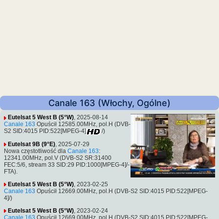
Canale 163 (Włochy, Ogólne)
Eutelsat 5 West B (5°W)
, 2025-08-14
Canale 163
Opuścił 12585.00MHz, pol.H (DVB-
S2 SID:4015 PID:522[MPEG-4]
/)
Eutelsat 9B (9°E)
, 2025-07-29
Nowa częstotliwość dla
Canale 163
:
12341.00MHz, pol.V (DVB-S2 SR:31400
FEC:5/6, stream 33 SID:29 PID:1000[MPEG-4]/-
FTA).
Eutelsat 5 West B (5°W)
, 2023-02-25
Canale 163
Opuścił 12669.00MHz, pol.H (DVB-S2 SID:4015 PID:522[MPEG-
4]/)
Eutelsat 5 West B (5°W)
, 2023-02-24
Canale 163
Opuścił 12669.00MHz, pol.H (DVB-S2 SID:4015 PID:522[MPEG-