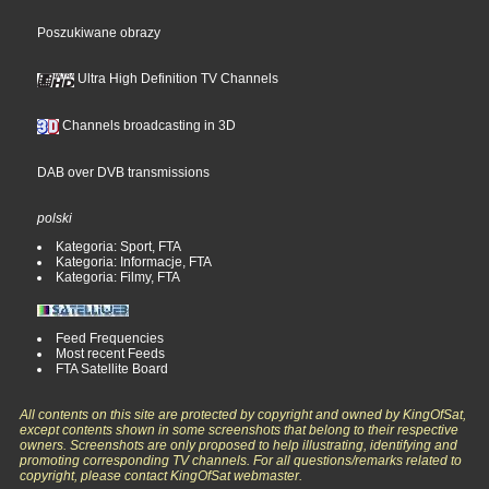
Poszukiwane obrazy
Ultra High Definition TV Channels
Channels broadcasting in 3D
DAB over DVB transmissions
polski
Kategoria: Sport, FTA
Kategoria: Informacje, FTA
Kategoria: Filmy, FTA
Feed Frequencies
Most recent Feeds
FTA Satellite Board
All contents on this site are protected by copyright and owned by KingOfSat,
except contents shown in some screenshots that belong to their respective
owners. Screenshots are only proposed to help illustrating, identifying and
promoting corresponding TV channels. For all questions/remarks related to
copyright, please contact KingOfSat webmaster.