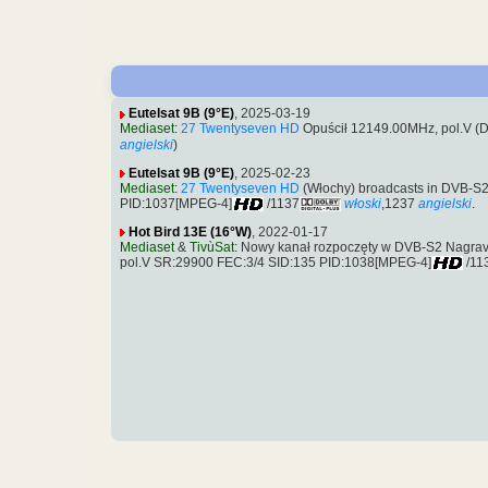
Eutelsat 9B (9°E)
, 2025-03-19
Mediaset
:
27 Twentyseven HD
Opuścił 12149.00MHz, pol.V (
angielski
)
Eutelsat 9B (9°E)
, 2025-02-23
Mediaset
:
27 Twentyseven HD
(Włochy) broadcasts in DVB-S
PID:1037[MPEG-4]
/1137
włoski
,1237
angielski
.
Hot Bird 13E (16°W)
, 2022-01-17
Mediaset
&
TivùSat
: Nowy kanał rozpoczęty w DVB-S2 Nagrav
pol.V SR:29900 FEC:3/4 SID:135 PID:1038[MPEG-4]
/11