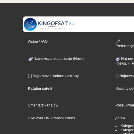
Start
Wstęp / FAQ
Preferencj
Najnowsze aktualizacje (News)
Najnows
(News, FTA
[+] Najnowsze dodane / zmiany
[-] Najnow
Katalog satelit
Raporty od
Cmentarz kanałów
Poszukiwa
DAB over DVB transmissions
polski
Kategori
Kategori