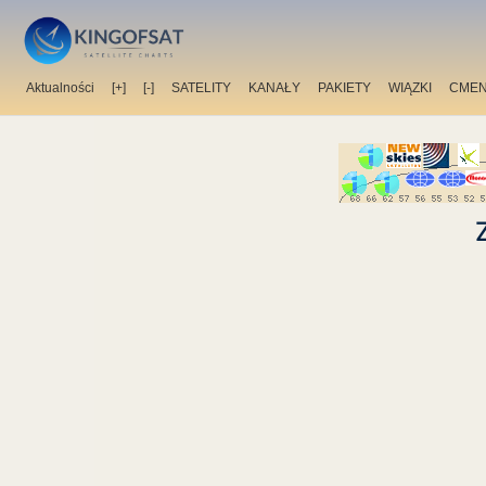
Aktualności
[+]
[-]
SATELITY
KANAŁY
PAKIETY
WIĄZKI
CMEN