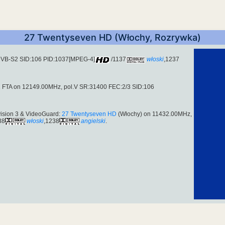
27 Twentyseven HD (Włochy, Rozrywka)
DVB-S2 SID:106 PID:1037[MPEG-4]
/1137
włoski
,1237
2 FTA on 12149.00MHz, pol.V SR:31400 FEC:2/3 SID:106
ision 3 & VideoGuard:
27 Twentyseven HD
(Włochy) on 11432.00MHz,
38
włoski
,1238
angielski
.