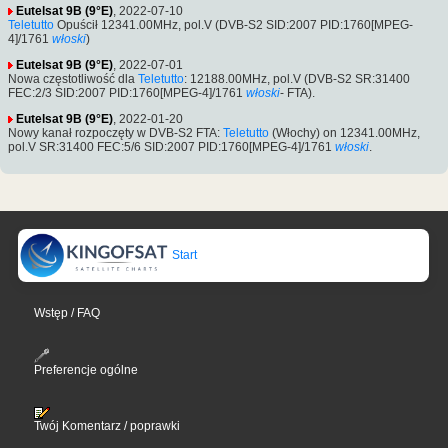
Eutelsat 9B (9°E)
, 2022-07-10
Teletutto
Opuścił 12341.00MHz, pol.V (DVB-S2 SID:2007 PID:1760[MPEG-
4]/1761
włoski
)
Eutelsat 9B (9°E)
, 2022-07-01
Nowa częstotliwość dla
Teletutto
: 12188.00MHz, pol.V (DVB-S2 SR:31400
FEC:2/3 SID:2007 PID:1760[MPEG-4]/1761
włoski
- FTA).
Eutelsat 9B (9°E)
, 2022-01-20
Nowy kanał rozpoczęty w DVB-S2 FTA:
Teletutto
(Włochy) on 12341.00MHz,
pol.V SR:31400 FEC:5/6 SID:2007 PID:1760[MPEG-4]/1761
włoski
.
Start
Wstęp / FAQ
Preferencje ogólne
Twój Komentarz / poprawki