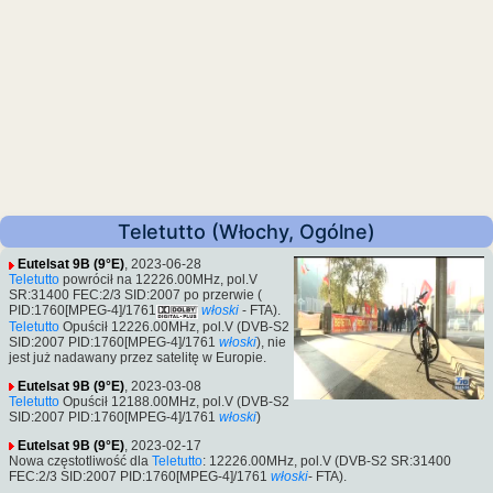
Teletutto (Włochy, Ogólne)
Eutelsat 9B (9°E)
, 2023-06-28
Teletutto
powrócił na 12226.00MHz, pol.V
SR:31400 FEC:2/3 SID:2007 po przerwie (
PID:1760[MPEG-4]/1761
włoski
- FTA).
Teletutto
Opuścił 12226.00MHz, pol.V (DVB-S2
SID:2007 PID:1760[MPEG-4]/1761
włoski
), nie
jest już nadawany przez satelitę w Europie.
Eutelsat 9B (9°E)
, 2023-03-08
Teletutto
Opuścił 12188.00MHz, pol.V (DVB-S2
SID:2007 PID:1760[MPEG-4]/1761
włoski
)
Eutelsat 9B (9°E)
, 2023-02-17
Nowa częstotliwość dla
Teletutto
: 12226.00MHz, pol.V (DVB-S2 SR:31400
FEC:2/3 SID:2007 PID:1760[MPEG-4]/1761
włoski
- FTA).