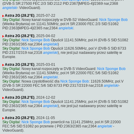
(DVB-S SR:27500 FEC:2/3 SID:2112 PID:2367[MPEG-4]/2369 nar,2368
angielski
- VideoGuard).
Astra 2G (28.2°E)
, 2025-07-22
Sky Digital
: Nowy kanał rozpoczęty w DVB-S2 VideoGuard:
Nick Sponge Bob
(Wielka Brytania) on 11141.50MHz, pol.H SR:23000 FEC:2/3 SID:51082
PID:2363[MPEG-4]/2365 nar,2364
angielski
.
Astra 2G (28.2°E)
, 2025-04-02
Sky Digital
:
Nick Sponge Bob
Opuścił 11141.50MHz, pol.H (DVB-S SID:51082
PID:2363/2365 nar,2364
angielski
)
Sky Digital
:
Nick Sponge Bob
Opuścił 11626.50MHz, pol.V (DVB-S SID:6733
PID:2317/2319 nar,2318
angielski
), nie jest już nadawany przez satelitę w
Europie.
Astra 2G (28.2°E)
, 2025-03-01
Sky Digital
: Nowy kanał rozpoczęty w DVB-S VideoGuard:
Nick Sponge Bob
(Wielka Brytania) on 11141.50MHz, pol.H SR:22000 FEC:5/6 SID:51082
PID:2363/2365 nar,2364
angielski
.
Sky Digital
: Nowa częstotliwość dla
Nick Sponge Bob
: 11626.50MHz, pol.V
(DVB-S SR:22000 FEC:5/6 SID:6733 PID:2317/2319 nar,2318
angielski
-
VideoGuard).
Astra 2G (28.2°E)
, 2024-12-02
Sky Digital
:
Nick Sponge Bob
Opuścił 11141.25MHz, pol.H (DVB-S SID:51082
PID:2363/2365 nar,2364
angielski
), nie jest już nadawany przez satelitę w
Europie.
Astra 2G (28.2°E)
, 2024-11-05
Sky Digital
:
Nick Sponge Bob
powrócił na 11141.25MHz, pol.H SR:22000
FEC:5/6 SID:51082 po przerwie ( PID:2363/2365 nar,2364
angielski
-
VideoGuard).