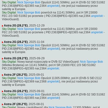
Sky Digital
:
Nick Sponge Bob
Opuścił 11141.50MHz, pol.H (DVB-S2 SID:51082
PID:2363[MPEG-4]/2365 nar,2364
angielski
), nie jest już nadawany przez
satelitę w Europie.
Sky Digital
:
Nick Sponge Bob
powrócił na 11141.50MHz, pol.H SR:23000
FEC:2/3 SID:51082 po przerwie ( PID:2363[MPEG-4]/2365 nar,2364
angielski
-
VideoGuard).
Astra 2G (28.2°E)
, 2025-12-29
Sky Digital
:
Nick Sponge Bob
powrócił na 11141.50MHz, pol.H SR:23000
FEC:2/3 SID:51082 po przerwie ( PID:2363[MPEG-4]/2365 nar,2364
angielski
-
VideoGuard).
Astra 2G (28.2°E)
, 2025-11-04
Sky Digital
:
Nick Sponge Bob
Opuścił 11141.50MHz, pol.H (DVB-S2 SID:51082
PID:2363[MPEG-4]/2365 nar,2364
angielski
), nie jest już nadawany przez
satelitę w Europie.
Astra 2G (28.2°E)
, 2025-09-29
Sky Digital
: Nowy kanał rozpoczęty w DVB-S2 VideoGuard:
Nick Sponge Bob
(Wielka Brytania) on 11141.50MHz, pol.H SR:23000 FEC:2/3 SID:51082
PID:2363[MPEG-4]/2365 nar,2364
angielski
.
Astra 2F (28.2°E)
, 2025-09-01
Sky Digital
:
Nick Sponge Bob
Opuścił 11305.00MHz, pol.H (DVB-S SID:2112
PID:2367[MPEG-4]/2369 nar,2368
angielski
), nie jest już nadawany przez
satelitę w Europie.
Astra 2G (28.2°E)
, 2025-09-01
Sky Digital
:
Nick Sponge Bob
Opuścił 11141.50MHz, pol.H (DVB-S2 SID:51082
PID:2363[MPEG-4]/2365 nar,2364
angielski
)
Astra 2F (28.2°E)
, 2025-08-01
Sky Digital
: Nowa częstotliwość dla
Nick Sponge Bob
: 11305.00MHz, pol.H