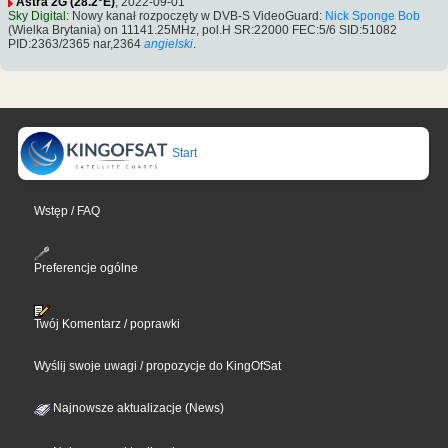
Astra 2G (28.2°E)
, 2022-09-01
Sky Digital
: Nowy kanał rozpoczęty w DVB-S VideoGuard:
Nick Sponge Bob
(Wielka Brytania) on 11141.25MHz, pol.H SR:22000 FEC:5/6 SID:51082
PID:2363/2365 nar,2364
angielski
.
Start
Wstęp / FAQ
Preferencje ogólne
Twój Komentarz / poprawki
Wyślij swoje uwagi / propozycje do KingOfSat
Najnowsze aktualizacje (News)