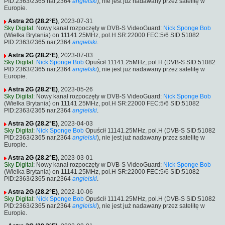
PID:2363/2365 nar,2364
angielski
), nie jest już nadawany przez satelitę w
Europie.
Astra 2G (28.2°E)
, 2023-07-31
Sky Digital
: Nowy kanał rozpoczęty w DVB-S VideoGuard:
Nick Sponge Bob
(Wielka Brytania) on 11141.25MHz, pol.H SR:22000 FEC:5/6 SID:51082
PID:2363/2365 nar,2364
angielski
.
Astra 2G (28.2°E)
, 2023-07-03
Sky Digital
:
Nick Sponge Bob
Opuścił 11141.25MHz, pol.H (DVB-S SID:51082
PID:2363/2365 nar,2364
angielski
), nie jest już nadawany przez satelitę w
Europie.
Astra 2G (28.2°E)
, 2023-05-26
Sky Digital
: Nowy kanał rozpoczęty w DVB-S VideoGuard:
Nick Sponge Bob
(Wielka Brytania) on 11141.25MHz, pol.H SR:22000 FEC:5/6 SID:51082
PID:2363/2365 nar,2364
angielski
.
Astra 2G (28.2°E)
, 2023-04-03
Sky Digital
:
Nick Sponge Bob
Opuścił 11141.25MHz, pol.H (DVB-S SID:51082
PID:2363/2365 nar,2364
angielski
), nie jest już nadawany przez satelitę w
Europie.
Astra 2G (28.2°E)
, 2023-03-01
Sky Digital
: Nowy kanał rozpoczęty w DVB-S VideoGuard:
Nick Sponge Bob
(Wielka Brytania) on 11141.25MHz, pol.H SR:22000 FEC:5/6 SID:51082
PID:2363/2365 nar,2364
angielski
.
Astra 2G (28.2°E)
, 2022-10-06
Sky Digital
:
Nick Sponge Bob
Opuścił 11141.25MHz, pol.H (DVB-S SID:51082
PID:2363/2365 nar,2364
angielski
), nie jest już nadawany przez satelitę w
Europie.