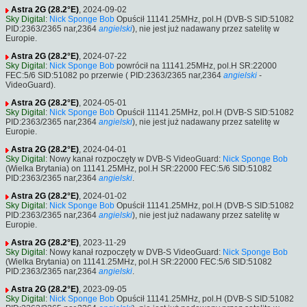
Astra 2G (28.2°E)
, 2024-09-02
Sky Digital
:
Nick Sponge Bob
Opuścił 11141.25MHz, pol.H (DVB-S SID:51082
PID:2363/2365 nar,2364
angielski
), nie jest już nadawany przez satelitę w
Europie.
Astra 2G (28.2°E)
, 2024-07-22
Sky Digital
:
Nick Sponge Bob
powrócił na 11141.25MHz, pol.H SR:22000
FEC:5/6 SID:51082 po przerwie ( PID:2363/2365 nar,2364
angielski
-
VideoGuard).
Astra 2G (28.2°E)
, 2024-05-01
Sky Digital
:
Nick Sponge Bob
Opuścił 11141.25MHz, pol.H (DVB-S SID:51082
PID:2363/2365 nar,2364
angielski
), nie jest już nadawany przez satelitę w
Europie.
Astra 2G (28.2°E)
, 2024-04-01
Sky Digital
: Nowy kanał rozpoczęty w DVB-S VideoGuard:
Nick Sponge Bob
(Wielka Brytania) on 11141.25MHz, pol.H SR:22000 FEC:5/6 SID:51082
PID:2363/2365 nar,2364
angielski
.
Astra 2G (28.2°E)
, 2024-01-02
Sky Digital
:
Nick Sponge Bob
Opuścił 11141.25MHz, pol.H (DVB-S SID:51082
PID:2363/2365 nar,2364
angielski
), nie jest już nadawany przez satelitę w
Europie.
Astra 2G (28.2°E)
, 2023-11-29
Sky Digital
: Nowy kanał rozpoczęty w DVB-S VideoGuard:
Nick Sponge Bob
(Wielka Brytania) on 11141.25MHz, pol.H SR:22000 FEC:5/6 SID:51082
PID:2363/2365 nar,2364
angielski
.
Astra 2G (28.2°E)
, 2023-09-05
Sky Digital
:
Nick Sponge Bob
Opuścił 11141.25MHz, pol.H (DVB-S SID:51082