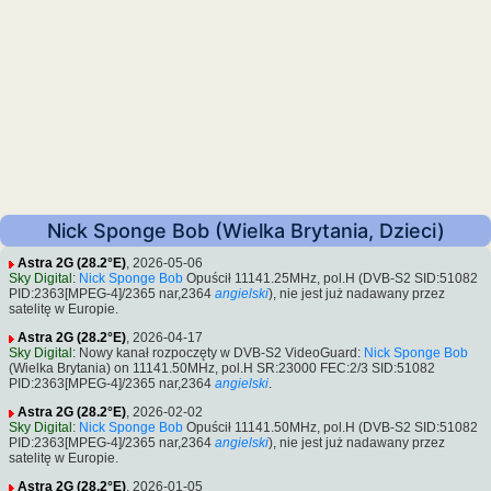
Nick Sponge Bob (Wielka Brytania, Dzieci)
Astra 2G (28.2°E)
, 2026-05-06
Sky Digital
:
Nick Sponge Bob
Opuścił 11141.25MHz, pol.H (DVB-S2 SID:51082
PID:2363[MPEG-4]/2365 nar,2364
angielski
), nie jest już nadawany przez
satelitę w Europie.
Astra 2G (28.2°E)
, 2026-04-17
Sky Digital
: Nowy kanał rozpoczęty w DVB-S2 VideoGuard:
Nick Sponge Bob
(Wielka Brytania) on 11141.50MHz, pol.H SR:23000 FEC:2/3 SID:51082
PID:2363[MPEG-4]/2365 nar,2364
angielski
.
Astra 2G (28.2°E)
, 2026-02-02
Sky Digital
:
Nick Sponge Bob
Opuścił 11141.50MHz, pol.H (DVB-S2 SID:51082
PID:2363[MPEG-4]/2365 nar,2364
angielski
), nie jest już nadawany przez
satelitę w Europie.
Astra 2G (28.2°E)
, 2026-01-05