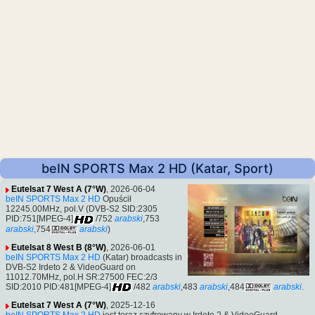
beIN SPORTS Max 2 HD (Katar, Sport)
Eutelsat 7 West A (7°W)
, 2026-06-04
beIN SPORTS Max 2 HD
Opuścił
12245.00MHz, pol.V (DVB-S2 SID:2305
PID:751[MPEG-4]
/752
arabski
,753
arabski
,754
arabski
)
Eutelsat 8 West B (8°W)
, 2026-06-01
beIN SPORTS Max 2 HD
(Katar) broadcasts in
DVB-S2 Irdeto 2 & VideoGuard on
11012.70MHz, pol.H SR:27500 FEC:2/3
SID:2010 PID:481[MPEG-4]
/482
arabski
,483
arabski
,484
arabski
.
Eutelsat 7 West A (7°W)
, 2025-12-16