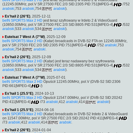
beIN SPORTS Max 2 HD
jest teraz szyfrowany w Irdeto 2 & VideoGuard
(12245.00MHz, pol.V SR:27500 FEC:2/3 SID:2305 PID:751[MPEG-4]
/752
arabski
,753
arabski
,754
arabski
).
Es'hail 2 (26°E)
, 2025-12-11
beIN SPORTS Max 2 HD
jest teraz szyfrowany w Irdeto 2 & VideoGuard
(10850.00MHz, pol.V SR:27500 FEC:2/3 SID:8805 PID:531[MPEG-4]
/532
arabski
,533
arabski
,534
arabski
).
Eutelsat 7 West A (7°W)
, 2025-12-09
beIN SPORTS Max 2 HD
(Katar) broadcasts in DVB-S2 FTA on 12245.00MHz,
pol.V SR:27500 FEC:2/3 SID:2305 PID:751[MPEG-4]
/752
arabski
,753
arabski
,754
arabski
.
Es'hail 2 (26°E)
, 2025-12-09
beIN SPORTS Max 2 HD
(Katar) jest teraz nadawany bez szyfrowania
(10850.00MHz, pol.V SR:27500 FEC:2/3 SID:8805 PID:531[MPEG-4]
/532
arabski
,533
arabski
,534
arabski
).
Eutelsat 7 West A (7°W)
, 2025-07-01
beIN SPORTS Max 2 HD
Opuścił 12245.00MHz, pol.V (DVB-S2 SID:2306
PID:661[MPEG-4]
/)
Es'hail 1 (25.5°E)
, 2024-10-13
beIN SPORTS Max 2 HD
Opuścił 11547.00MHz, pol.V (DVB-S2 SID:20242
PID:411[MPEG-4]
/73
arabski
,412
arabski
,414
arabski
)
Es'hail 1 (25.5°E)
, 2024-06-16
beIN SPORTS Max 2 HD
(Katar) broadcasts in DVB-S2 Irdeto 2 & VideoGuard
on 11547.00MHz, pol.V SR:27500 FEC:2/3 SID:20242 PID:411[MPEG-4]
/73
arabski
,412
arabski
,414
arabski
.
Es'hail 2 (26°E)
, 2024-01-04