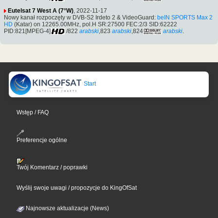
Eutelsat 7 West A (7°W)
, 2022-11-17
Nowy kanał rozpoczęty w DVB-S2 Irdeto 2 & VideoGuard:
beIN SPORTS Max 2
HD
(Katar) on 12265.00MHz, pol.H SR:27500 FEC:2/3 SID:62222
PID:821[MPEG-4]
/822
arabski
,823
arabski
,824
arabski
.
Start
Wstęp / FAQ
Preferencje ogólne
Twój Komentarz / poprawki
Wyślij swoje uwagi / propozycje do KingOfSat
Najnowsze aktualizacje (News)