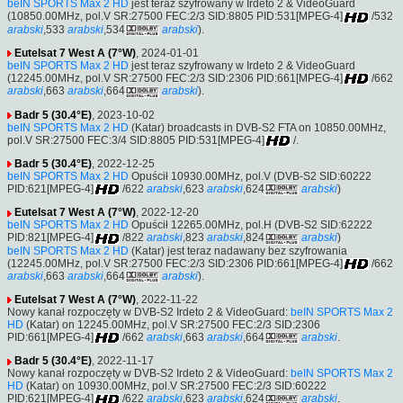
beIN SPORTS Max 2 HD
jest teraz szyfrowany w Irdeto 2 & VideoGuard
(10850.00MHz, pol.V SR:27500 FEC:2/3 SID:8805 PID:531[MPEG-4]
/532
arabski
,533
arabski
,534
arabski
).
Eutelsat 7 West A (7°W)
, 2024-01-01
beIN SPORTS Max 2 HD
jest teraz szyfrowany w Irdeto 2 & VideoGuard
(12245.00MHz, pol.V SR:27500 FEC:2/3 SID:2306 PID:661[MPEG-4]
/662
arabski
,663
arabski
,664
arabski
).
Badr 5 (30.4°E)
, 2023-10-02
beIN SPORTS Max 2 HD
(Katar) broadcasts in DVB-S2 FTA on 10850.00MHz,
pol.V SR:27500 FEC:3/4 SID:8805 PID:531[MPEG-4]
/.
Badr 5 (30.4°E)
, 2022-12-25
beIN SPORTS Max 2 HD
Opuścił 10930.00MHz, pol.V (DVB-S2 SID:60222
PID:621[MPEG-4]
/622
arabski
,623
arabski
,624
arabski
)
Eutelsat 7 West A (7°W)
, 2022-12-20
beIN SPORTS Max 2 HD
Opuścił 12265.00MHz, pol.H (DVB-S2 SID:62222
PID:821[MPEG-4]
/822
arabski
,823
arabski
,824
arabski
)
beIN SPORTS Max 2 HD
(Katar) jest teraz nadawany bez szyfrowania
(12245.00MHz, pol.V SR:27500 FEC:2/3 SID:2306 PID:661[MPEG-4]
/662
arabski
,663
arabski
,664
arabski
).
Eutelsat 7 West A (7°W)
, 2022-11-22
Nowy kanał rozpoczęty w DVB-S2 Irdeto 2 & VideoGuard:
beIN SPORTS Max 2
HD
(Katar) on 12245.00MHz, pol.V SR:27500 FEC:2/3 SID:2306
PID:661[MPEG-4]
/662
arabski
,663
arabski
,664
arabski
.
Badr 5 (30.4°E)
, 2022-11-17
Nowy kanał rozpoczęty w DVB-S2 Irdeto 2 & VideoGuard:
beIN SPORTS Max 2
HD
(Katar) on 10930.00MHz, pol.V SR:27500 FEC:2/3 SID:60222
PID:621[MPEG-4]
/622
arabski
,623
arabski
,624
arabski
.