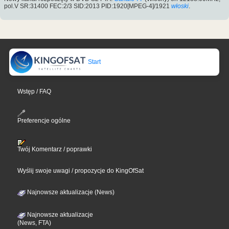
pol.V SR:31400 FEC:2/3 SID:2013 PID:1920[MPEG-4]/1921
włoski
.
Start
Wstęp / FAQ
Preferencje ogólne
Twój Komentarz / poprawki
Wyślij swoje uwagi / propozycje do KingOfSat
Najnowsze aktualizacje (News)
Najnowsze aktualizacje
(News, FTA)