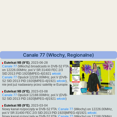
Canale 77 (Włochy, Regionalne)
Eutelsat 9B (9°E)
, 2023-06-28
Canale 77
(Włochy) broadcasts in DVB-S2 FTA
on 12226.00MHz, pol.V SR:31400 FEC:2/3
SID:2013 PID:1920[MPEG-4]/1921
włoski
.
Canale 77
Opuścił 12226.00MHz, pol.V (DVB-
S2 SID:2013 PID:1920[MPEG-4]/1921
włoski
),
nie jest już nadawany przez satelitę w Europie.
Eutelsat 9B (9°E)
, 2023-03-08
Canale 77
Opuścił 12188.00MHz, pol.V (DVB-
S2 SID:2013 PID:1920[MPEG-4]/1921
włoski
)
Eutelsat 9B (9°E)
, 2023-03-04
Nowy kanał rozpoczęty w DVB-S2 FTA:
Canale 77
(Włochy) on 12226.00MHz,
pol.V SR:31400 FEC:2/3 SID:2013 PID:1920[MPEG-4]/1921
włoski
.
Nowy kanał rozpoczęty w DVB-S2 FTA:
Canale 77
(Włochy) on 12188.00MHz,