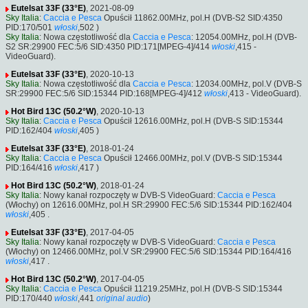
Eutelsat 33F (33°E)
, 2021-08-09
Sky Italia
:
Caccia e Pesca
Opuścił 11862.00MHz, pol.H (DVB-S2 SID:4350
PID:170/501
włoski
,502 )
Sky Italia
: Nowa częstotliwość dla
Caccia e Pesca
: 12054.00MHz, pol.H (DVB-
S2 SR:29900 FEC:5/6 SID:4350 PID:171[MPEG-4]/414
włoski
,415 -
VideoGuard).
Eutelsat 33F (33°E)
, 2020-10-13
Sky Italia
: Nowa częstotliwość dla
Caccia e Pesca
: 12034.00MHz, pol.V (DVB-S
SR:29900 FEC:5/6 SID:15344 PID:168[MPEG-4]/412
włoski
,413 - VideoGuard).
Hot Bird 13C (50.2°W)
, 2020-10-13
Sky Italia
:
Caccia e Pesca
Opuścił 12616.00MHz, pol.H (DVB-S SID:15344
PID:162/404
włoski
,405 )
Eutelsat 33F (33°E)
, 2018-01-24
Sky Italia
:
Caccia e Pesca
Opuścił 12466.00MHz, pol.V (DVB-S SID:15344
PID:164/416
włoski
,417 )
Hot Bird 13C (50.2°W)
, 2018-01-24
Sky Italia
: Nowy kanał rozpoczęty w DVB-S VideoGuard:
Caccia e Pesca
(Włochy) on 12616.00MHz, pol.H SR:29900 FEC:5/6 SID:15344 PID:162/404
włoski
,405 .
Eutelsat 33F (33°E)
, 2017-04-05
Sky Italia
: Nowy kanał rozpoczęty w DVB-S VideoGuard:
Caccia e Pesca
(Włochy) on 12466.00MHz, pol.V SR:29900 FEC:5/6 SID:15344 PID:164/416
włoski
,417 .
Hot Bird 13C (50.2°W)
, 2017-04-05
Sky Italia
:
Caccia e Pesca
Opuścił 11219.25MHz, pol.H (DVB-S SID:15344
PID:170/440
włoski
,441
original audio
)