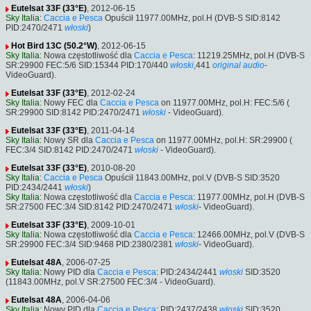
Eutelsat 33F (33°E)
, 2012-06-15
Sky Italia
:
Caccia e Pesca
Opuścił 11977.00MHz, pol.H (DVB-S SID:8142
PID:2470/2471
włoski
)
Hot Bird 13C (50.2°W)
, 2012-06-15
Sky Italia
: Nowa częstotliwość dla
Caccia e Pesca
: 11219.25MHz, pol.H (DVB-S
SR:29900 FEC:5/6 SID:15344 PID:170/440
włoski
,441
original audio
-
VideoGuard).
Eutelsat 33F (33°E)
, 2012-02-24
Sky Italia
: Nowy FEC dla
Caccia e Pesca
on 11977.00MHz, pol.H: FEC:5/6 (
SR:29900 SID:8142 PID:2470/2471
włoski
- VideoGuard).
Eutelsat 33F (33°E)
, 2011-04-14
Sky Italia
: Nowy SR dla
Caccia e Pesca
on 11977.00MHz, pol.H: SR:29900 (
FEC:3/4 SID:8142 PID:2470/2471
włoski
- VideoGuard).
Eutelsat 33F (33°E)
, 2010-08-20
Sky Italia
:
Caccia e Pesca
Opuścił 11843.00MHz, pol.V (DVB-S SID:3520
PID:2434/2441
włoski
)
Sky Italia
: Nowa częstotliwość dla
Caccia e Pesca
: 11977.00MHz, pol.H (DVB-S
SR:27500 FEC:3/4 SID:8142 PID:2470/2471
włoski
- VideoGuard).
Eutelsat 33F (33°E)
, 2009-10-01
Sky Italia
: Nowa częstotliwość dla
Caccia e Pesca
: 12466.00MHz, pol.V (DVB-S
SR:29900 FEC:3/4 SID:9468 PID:2380/2381
włoski
- VideoGuard).
Eutelsat 48A
, 2006-07-25
Sky Italia
: Nowy PID dla
Caccia e Pesca
: PID:2434/2441
włoski
SID:3520
(11843.00MHz, pol.V SR:27500 FEC:3/4 - VideoGuard).
Eutelsat 48A
, 2006-04-06
Sky Italia
: Nowy PID dla
Caccia e Pesca
: PID:2437/2438
włoski
SID:3520