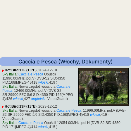
Caccia e Pesca (Włochy, Dokumenty)
Hot Bird 13F (13°E)
, 2024-12-10
Sky Italia
:
Caccia e Pesca
Opuścił
11996.00MHz, pol.V (DVB-S2 SID:4350
PID:168[MPEG-4]/418
włoski
,419 )
Sky Italia
: Nowa częstotliwość dla
Caccia e
Pesca
: 12466.00MHz, pol.V (DVB-S2
SR:29900 FEC:5/6 SID:4350 PID:165[MPEG-
4]/426
włoski
,427
angielski
- VideoGuard).
Hot Bird 13F (13°E)
, 2023-12-12
Sky Italia
: Nowa częstotliwość dla
Caccia e Pesca
: 11996.00MHz, pol.V (DVB-
S2 SR:29900 FEC:5/6 SID:4350 PID:168[MPEG-4]/418
włoski
,419 -
VideoGuard).
Sky Italia
:
Caccia e Pesca
Opuścił 12054.00MHz, pol.H (DVB-S2 SID:4350
PID:171[MPEG-4]/414
włoski
,415 )