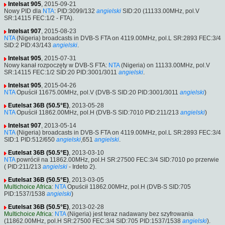
Intelsat 905
, 2015-09-21
Nowy PID dla
NTA
: PID:3099/132
angielski
SID:20 (11133.00MHz, pol.V
SR:14115 FEC:1/2 - FTA).
Intelsat 907
, 2015-08-23
NTA
(Nigeria) broadcasts in DVB-S FTA on 4119.00MHz, pol.L SR:2893 FEC:3/4
SID:2 PID:43/143
angielski
.
Intelsat 905
, 2015-07-31
Nowy kanał rozpoczęty w DVB-S FTA:
NTA
(Nigeria) on 11133.00MHz, pol.V
SR:14115 FEC:1/2 SID:20 PID:3001/3011
angielski
.
Intelsat 905
, 2015-04-26
NTA
Opuścił 11675.00MHz, pol.V (DVB-S SID:20 PID:3001/3011
angielski
)
Eutelsat 36B (50.5°E)
, 2013-05-28
NTA
Opuścił 11862.00MHz, pol.H (DVB-S SID:7010 PID:211/213
angielski
)
Intelsat 907
, 2013-05-14
NTA
(Nigeria) broadcasts in DVB-S FTA on 4119.00MHz, pol.L SR:2893 FEC:3/4
SID:1 PID:512/650
angielski
,651
angielski
.
Eutelsat 36B (50.5°E)
, 2013-03-10
NTA
powrócił na 11862.00MHz, pol.H SR:27500 FEC:3/4 SID:7010 po przerwie
( PID:211/213
angielski
- Irdeto 2).
Eutelsat 36B (50.5°E)
, 2013-03-05
Multichoice Africa
:
NTA
Opuścił 11862.00MHz, pol.H (DVB-S SID:705
PID:1537/1538
angielski
)
Eutelsat 36B (50.5°E)
, 2013-02-28
Multichoice Africa
:
NTA
(Nigeria) jest teraz nadawany bez szyfrowania
(11862.00MHz, pol.H SR:27500 FEC:3/4 SID:705 PID:1537/1538
angielski
).