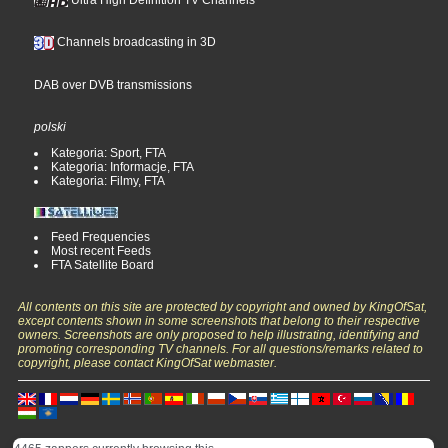
Ultra High Definition TV Channels
Channels broadcasting in 3D
DAB over DVB transmissions
polski
Kategoria: Sport, FTA
Kategoria: Informacje, FTA
Kategoria: Filmy, FTA
Feed Frequencies
Most recent Feeds
FTA Satellite Board
All contents on this site are protected by copyright and owned by KingOfSat,
except contents shown in some screenshots that belong to their respective
owners. Screenshots are only proposed to help illustrating, identifying and
promoting corresponding TV channels. For all questions/remarks related to
copyright, please contact KingOfSat webmaster.