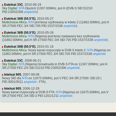
Eutelsat 33C
, 2010-08-19
Sky Digital
:
NTA
Opuścił 11307.00MHz, pol.H (DVB-S SID:52210
PID:2305/2306
angielski
)
Eutelsat 36B (50.5°E)
, 2010-05-27
Multichoice Africa
:
NTA
jest teraz szyfrowany w Irdeto 2 (11862.00MHz, pol.H
SR:27500 FEC:3/4 SID:705 PID:1537/1538
angielski
).
Eutelsat 36B (50.5°E)
, 2010-05-26
Multichoice Africa
:
NTA
(Nigeria) jest teraz nadawany bez szyfrowania
(11862.00MHz, pol.H SR:27500 FEC:3/4 SID:705 PID:1537/1538
angielski
).
Eutelsat 36B (50.5°E)
, 2010-01-16
Multichoice Africa
: Nowy kanał rozpoczęty w DVB-S Irdeto 2:
NTA
(Nigeria) on
11862.00MHz, pol.H SR:27500 FEC:3/4 SID:705 PID:1537/1538
angielski
.
Eutelsat 33C
, 2008-06-21
Sky Digital
:
NTA
(Nigeria) broadcasts in DVB-S FTA on 11307.00MHz, pol.H
SR:27500 FEC:2/3 SID:52210 PID:2305/2306
angielski
.
Intelsat 905
, 2007-08-08
Nowy SID dla
NTA
on 11675.00MHz, pol.V FEC:3/4 SR:27500: SID:20 (
PID:3001/3011
angielski
- FTA).
Intelsat 905
, 2006-12-29
Nowy kanał rozpoczęty w DVB-S FTA:
NTA
(Nigeria) on 11675.00MHz, pol.V
SR:27500 FEC:3/4 SID:2 PID:1201/1211
angielski
.