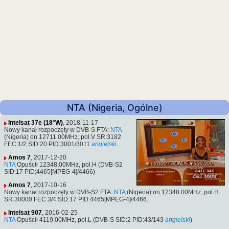
NTA (Nigeria, Ogólne)
Intelsat 37e (18°W)
, 2018-11-17
Nowy kanał rozpoczęty w DVB-S FTA:
NTA
(Nigeria) on 12711.00MHz, pol.V SR:3182
FEC:1/2 SID:20 PID:3001/3011
angielski
.
Amos 7
, 2017-12-20
NTA
Opuścił 12348.00MHz, pol.H (DVB-S2
SID:17 PID:4465[MPEG-4]/4466)
Amos 7
, 2017-10-16
Nowy kanał rozpoczęty w DVB-S2 FTA:
NTA
(Nigeria) on 12348.00MHz, pol.H
SR:30000 FEC:3/4 SID:17 PID:4465[MPEG-4]/4466.
Intelsat 907
, 2016-02-25
NTA
Opuścił 4119.00MHz, pol.L (DVB-S SID:2 PID:43/143
angielski
)