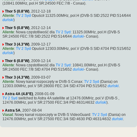
(10841.00MHz, pol.H SR:24500 FEC:7/8 - Conax).
Thor 5 (0.8°W)
, 2012-12-18
Allente
:
TV 2 Syd
Opuścił 11325.00MHz, pol.H (DVB-S SID:2522 PID:514/644
duński
)
Thor 5 (0.8°W)
, 2012-12-14
Allente
: Nowa częstotliwość dla
TV 2 Syd
: 11325.00MHz, pol.H (DVB-S
SR:24500 FEC:7/8 SID:2522 PID:514/644
duński
- Conax).
Thor 3 (4.3°W)
, 2009-12-17
Allente
:
TV 2 Syd
Opuścił 12303.00MHz, pol.V (DVB-S SID:4704 PID:515/652
duński
)
Thor 6 (0.8°W)
, 2009-12-14
Allente
: Nowa częstotliwość dla
TV 2 Syd
: 10841.00MHz, pol.H (DVB-S
SR:24500 FEC:7/8 SID:4704 PID:515/652
duński
- Conax).
Thor 3 (4.3°W)
, 2009-03-07
Allente
: Nowy kanał rozpoczęty w DVB-S Conax:
TV 2 Syd
(Dania) on
12303.00MHz, pol.V SR:28000 FEC:3/4 SID:4704 PID:515/652
duński
.
Astra 4A (4.8°E)
, 2008-01-09
TV 2 Syd
switched to Astra 4A satellite at 12476.00MHz, pol.V (DVB-S ,
12476.00MHz, pol.V SR:27500 FEC:3/4 PID:4631/4632
duński
).
Astra 5A
, 2007-08-04
Viasat
: Nowy kanał rozpoczęty w DVB-S VideoGuard:
TV 2 Syd
(Dania) on
12476.00MHz, pol.V SR:27500 FEC:3/4 SID:4630 PID:4631/4632
duński
.