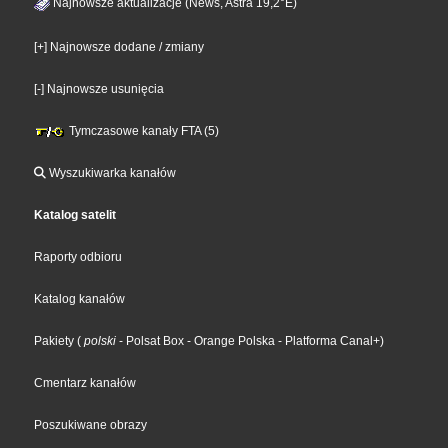
Najnowsze aktualizacje (News, Astra 19,2°E)
[+] Najnowsze dodane / zmiany
[-] Najnowsze usunięcia
Tymczasowe kanały FTA (5)
Wyszukiwarka kanałów
Katalog satelit
Raporty odbioru
Katalog kanałów
Pakiety
(
polski
- Polsat Box
- Orange Polska
- Platforma Canal+
)
Cmentarz kanałów
Poszukiwane obrazy