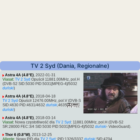
TV 2 Syd (Dania, Regionalne)
Astra 4A (4.8°E)
, 2022-01-31
Viasat
:
TV 2 Syd
Opuścił 11881.00MHz, pol.H
(DVB-S2 SID:5030 PID:5031[MPEG-4]/5032
duński
)
Astra 4A (4.8°E)
, 2018-04-18
TV 2 Syd
Opuścił 12476.00MHz, pol.V (DVB-S
SID:4630 PID:4631/4632
duński
,4635
duński
)
Astra 4A (4.8°E)
, 2018-03-14
Viasat
: Nowa częstotliwość dla
TV 2 Syd
: 11881.00MHz, pol.H (DVB-S2
SR:28000 FEC:3/4 SID:5030 PID:5031[MPEG-4]/5032
duński
- VideoGuard).
Thor 6 (0.8°W)
, 2013-12-25
Allente
: Nowy PID dla
TV 2 Syd
: PID:1326/3337
duński
SID:4704