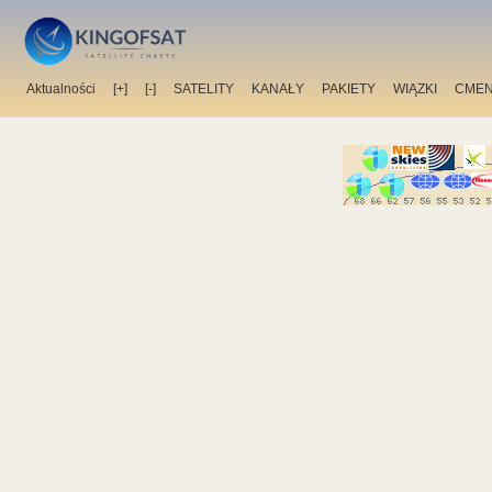
Aktualności
[+]
[-]
SATELITY
KANAŁY
PAKIETY
WIĄZKI
CMEN