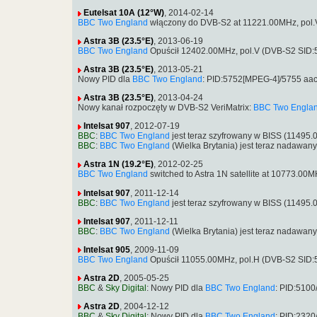
Eutelsat 10A (12°W)
, 2014-02-14
BBC Two England
włączony do DVB-S2 at 11221.00MHz, pol.
Astra 3B (23.5°E)
, 2013-06-19
BBC Two England
Opuścił 12402.00MHz, pol.V (DVB-S2 SID
Astra 3B (23.5°E)
, 2013-05-21
Nowy PID dla
BBC Two England
: PID:5752[MPEG-4]/5755 aa
Astra 3B (23.5°E)
, 2013-04-24
Nowy kanał rozpoczęty w DVB-S2 VeriMatrix:
BBC Two Engla
Intelsat 907
, 2012-07-19
BBC
:
BBC Two England
jest teraz szyfrowany w BISS (11495
BBC
:
BBC Two England
(Wielka Brytania) jest teraz nadawa
Astra 1N (19.2°E)
, 2012-02-25
BBC Two England
switched to Astra 1N satellite at 10773.0
Intelsat 907
, 2011-12-14
BBC
:
BBC Two England
jest teraz szyfrowany w BISS (11495
Intelsat 907
, 2011-12-11
BBC
:
BBC Two England
(Wielka Brytania) jest teraz nadawa
Intelsat 905
, 2009-11-09
BBC Two England
Opuścił 11055.00MHz, pol.H (DVB-S2 SID:
Astra 2D
, 2005-05-25
BBC
&
Sky Digital
: Nowy PID dla
BBC Two England
: PID:5100
Astra 2D
, 2004-12-12
BBC
&
Sky Digital
: Nowy PID dla
BBC Two England
: PID:2320