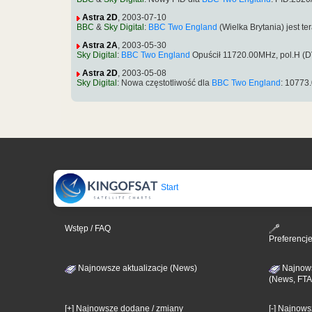
Astra 2D
, 2003-07-10
BBC
&
Sky Digital
:
BBC Two England
(Wielka Brytania) jest 
Astra 2A
, 2003-05-30
Sky Digital
:
BBC Two England
Opuścił 11720.00MHz, pol.H (
Astra 2D
, 2003-05-08
Sky Digital
: Nowa częstotliwość dla
BBC Two England
: 10773
Start
Wstęp / FAQ
Preferencj
Najnowsze aktualizacje (News)
Najnows
(News, FTA
[+] Najnowsze dodane / zmiany
[-] Najnow