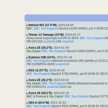
Intelsat 901 (27.5°W)
, 2024-04-05
BBC
:
BBC Two England
Opuścił 11495.00MHz, pol.V (DVB-S2
Telstar 12 Vantage (15°W)
, 2024-01-27
Nowy kanał rozpoczęty w DVB-S2 BISS:
BBC Two England
(Wi
PID:201/202
angielski
,206
angielski
.
Astra 2E (28.2°E)
, 2024-01-09
Sky Digital
:
BBC Two England
Opuścił 10803.00MHz, pol.H (
Eutelsat 10B (10°E)
, 2023-07-19
BBC Two England
switched to Eutelsat 10B satellite at 112
PID:102[MPEG-4]/402
angielski
).
NSS 12 (57°E)
, 2023-04-25
BBC Two England
Opuścił 3798.00MHz, pol.R (DVB-S2 SID:
Astra 2E (28.2°E)
, 2023-03-02
Sky Digital
:
BBC Two England
(Wielka Brytania) broadcasts 
PID:5200/5201
angielski
,5202 nar.
Astra 2E (28.2°E)
, 2023-02-19
BBC
&
Freesat
&
Sky Digital
:
BBC Two England
Opuścił 10773
SES-6 (40.5°W)
, 2021-12-23
BBC Two England
Opuścił 3920.00MHz, pol.R (DVB-S2 SID: