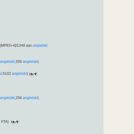
7[MPEG-4]/1348 aac
angielski
.
angielski
,206
angielski
).
ki
,5102
angielski
).
angielski
,206
angielski
).
 FTA).