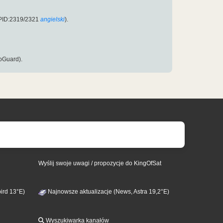
 PID:2319/2321
angielski
).
oGuard).
Wyślij swoje uwagi / propozycje do KingOfSat
ird 13°E)
Najnowsze aktualizacje (News, Astra 19,2°E)
Wyszukiwarka kanałów