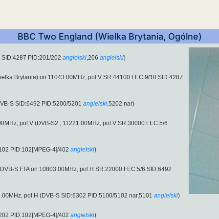
BBC Two England (Wielka Brytania, Ogólne)
 SID:4287 PID:201/202
angielski
,206
angielski
)
elka Brytania) on 11043.00MHz, pol.V SR:44100 FEC:9/10 SID:4287
DVB-S SID:6492 PID:5200/5201
angielski
,5202 nar)
21.00MHz, pol.V (DVB-S2 , 11221.00MHz, pol.V SR:30000 FEC:5/6
8102 PID:102[MPEG-4]/402
angielski
)
in DVB-S FTA on 10803.00MHz, pol.H SR:22000 FEC:5/6 SID:6492
.00MHz, pol.H (DVB-S SID:6302 PID:5100/5102 nar,5101
angielski
)
8202 PID:102[MPEG-4]/402
angielski
)