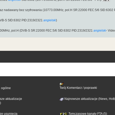
teraz nadawany bez szyfrowania (10773.00MHz, pol.H SR:22000 FEC:5/6 SID:6302
DVB-S SID:6302 PID:2319/2321
angielski
)
.00MHz, pol.H (DVB-S SR:22000 FEC:5/6 SID:6302 PID:2319/2321
angielski
- Vide
Twój Komentarz / poprawki
e ogólne
ze aktualizacje
Najnowsze aktualizacje (News, Hotb
)
sze usunięcia
Tymczasowe kanały FTA (5)