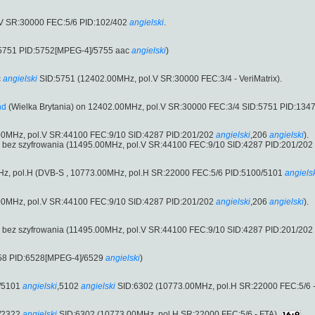
V SR:30000 FEC:5/6 PID:102/402
angielski
.
:5751 PID:5752[MPEG-4]/5755 aac
angielski
)
c
angielski
SID:5751 (12402.00MHz, pol.V SR:30000 FEC:3/4 - VeriMatrix).
nd
(Wielka Brytania) on 12402.00MHz, pol.V SR:30000 FEC:3/4 SID:5751 PID:134
.00MHz, pol.V SR:44100 FEC:9/10 SID:4287 PID:201/202
angielski
,206
angielski
).
ny bez szyfrowania (11495.00MHz, pol.V SR:44100 FEC:9/10 SID:4287 PID:201/202
0MHz, pol.H (DVB-S , 10773.00MHz, pol.H SR:22000 FEC:5/6 PID:5100/5101
angiels
.00MHz, pol.V SR:44100 FEC:9/10 SID:4287 PID:201/202
angielski
,206
angielski
).
ny bez szyfrowania (11495.00MHz, pol.V SR:44100 FEC:9/10 SID:4287 PID:201/202
58 PID:6528[MPEG-4]/6529
angielski
)
/5101
angielski
,5102
angielski
SID:6302 (10773.00MHz, pol.H SR:22000 FEC:5/6 -
/2322
angielski
SID:6302 (10773.00MHz, pol.H SR:22000 FEC:5/6 - FTA).