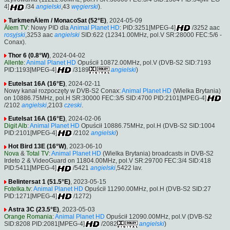
4]
/34
angielski
,43
węgierski
).
TurkmenÄlem / MonacoSat (52°E)
, 2024-05-09
Älem TV
: Nowy PID dla
Animal Planet HD
: PID:3251[MPEG-4]
/3252 aac
rosyjski
,3253 aac
angielski
SID:622 (12341.00MHz, pol.V SR:28000 FEC:5/6 -
Conax).
Thor 6 (0.8°W)
, 2024-04-02
Allente
:
Animal Planet HD
Opuścił 10872.00MHz, pol.V (DVB-S2 SID:7193
PID:1193[MPEG-4]
/3189
angielski
)
Eutelsat 16A (16°E)
, 2024-02-11
Nowy kanał rozpoczęty w DVB-S2 Conax:
Animal Planet HD
(Wielka Brytania)
on 10886.75MHz, pol.H SR:30000 FEC:3/5 SID:4700 PID:2101[MPEG-4]
/2102
angielski
,2103
czeski
.
Eutelsat 16A (16°E)
, 2024-02-06
Digit Alb
:
Animal Planet HD
Opuścił 10886.75MHz, pol.H (DVB-S2 SID:1004
PID:2101[MPEG-4]
/2102
angielski
)
Hot Bird 13E (16°W)
, 2023-06-10
Nova
&
Total TV
:
Animal Planet HD
(Wielka Brytania) broadcasts in DVB-S2
Irdeto 2 & VideoGuard on 11804.00MHz, pol.V SR:29700 FEC:3/4 SID:418
PID:5411[MPEG-4]
/5421
angielski
,5422 lav.
Belintersat 1 (51.5°E)
, 2023-05-15
Fotelka.tv
:
Animal Planet HD
Opuścił 11290.00MHz, pol.H (DVB-S2 SID:27
PID:1271[MPEG-4]
/1272)
Astra 3C (23.5°E)
, 2023-05-03
Orange Romania
:
Animal Planet HD
Opuścił 12090.00MHz, pol.V (DVB-S2
SID:8208 PID:2081[MPEG-4]
/2082
angielski
)