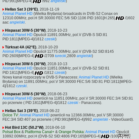
PID:991[MPEG-4]
/992
angielski
)
Hellas Sat 3 (39°E)
, 2018-11-19
Animal Planet HD
(Wielka Brytania) broadcasts in DVB-S2 Conax on
12310.00MHz, pol.H SR:30000 FEC:5/6 SID:1106 PID:1601[H.265]
/1602
aac
angielski
.
Hispasat 30W-5 (30°W)
, 2018-10-23
Animal Planet HD
Opuścił 11891.00MHz, pol.V (DVB-S SID:81
PID:1811[MPEG-4]/1812
czeski
)
Türksat 4A (42°E)
, 2018-10-20
Animal Planet HD
Opuścił 11775.00MHz, pol.V (DVB-S2 SID:8145
PID:2609[MPEG-4]
/2709
turecki
,2809
angielski
)
Hispasat 30W-5 (30°W)
, 2018-10-13
Animal Planet HD
Opuścił 11851.00MHz, pol.V (DVB-S2 SID:81
PID:1811[MPEG-4]
/1812
czeski
)
Nowy kanał rozpoczęty w DVB-S Panaccess:
Animal Planet HD
(Wielka
Brytania) on 11891.00MHz, pol.V SR:30000 FEC:5/6 SID:81 PID:1811[MPEG-
4]/1812
czeski
.
Hispasat 30W-5 (30°W)
, 2018-06-23
Animal Planet HD
powrócił na 11851.00MHz, pol.V SR:30000 FEC:3/4 SID:81
po przerwie ( PID:1811[MPEG-4]/1812
czeski
- Panaccess).
Hellas Sat 3 (39°E)
, 2018-06-22
Dolce TV
:
Animal Planet HD
powrócił na 12366.00MHz, pol.V SR:30000
FEC:3/4 SID:407 po przerwie ( PID:991[MPEG-4]/992
angielski
- VideoGuard).
Hot Bird 13C (50.2°W)
, 2018-06-10
Polsat Box
&
Platforma Canal+
&
Orange Polska
:
Animal Planet HD
Opuścił
10892.00MHz, pol.H (DVB-S2 SID:4806 PID:165[MPEG-4]
/100