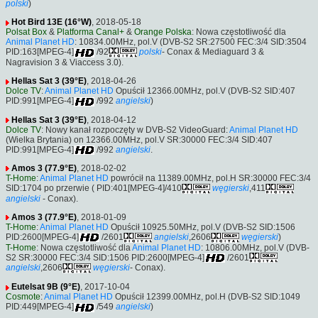
polski
)
Hot Bird 13E (16°W)
, 2018-05-18
Polsat Box
&
Platforma Canal+
&
Orange Polska
: Nowa częstotliwość dla
Animal Planet HD
: 10834.00MHz, pol.V (DVB-S2 SR:27500 FEC:3/4 SID:3504
PID:163[MPEG-4]
/92
polski
- Conax & Mediaguard 3 &
Nagravision 3 & Viaccess 3.0).
Hellas Sat 3 (39°E)
, 2018-04-26
Dolce TV
:
Animal Planet HD
Opuścił 12366.00MHz, pol.V (DVB-S2 SID:407
PID:991[MPEG-4]
/992
angielski
)
Hellas Sat 3 (39°E)
, 2018-04-12
Dolce TV
: Nowy kanał rozpoczęty w DVB-S2 VideoGuard:
Animal Planet HD
(Wielka Brytania) on 12366.00MHz, pol.V SR:30000 FEC:3/4 SID:407
PID:991[MPEG-4]
/992
angielski
.
Amos 3 (77.9°E)
, 2018-02-02
T-Home
:
Animal Planet HD
powrócił na 11389.00MHz, pol.H SR:30000 FEC:3/4
SID:1704 po przerwie ( PID:401[MPEG-4]/410
węgierski
,411
angielski
- Conax).
Amos 3 (77.9°E)
, 2018-01-09
T-Home
:
Animal Planet HD
Opuścił 10925.50MHz, pol.V (DVB-S2 SID:1506
PID:2600[MPEG-4]
/2601
angielski
,2606
węgierski
)
T-Home
: Nowa częstotliwość dla
Animal Planet HD
: 10806.00MHz, pol.V (DVB-
S2 SR:30000 FEC:3/4 SID:1506 PID:2600[MPEG-4]
/2601
angielski
,2606
węgierski
- Conax).
Eutelsat 9B (9°E)
, 2017-10-04
Cosmote
:
Animal Planet HD
Opuścił 12399.00MHz, pol.H (DVB-S2 SID:1049
PID:449[MPEG-4]
/549
angielski
)