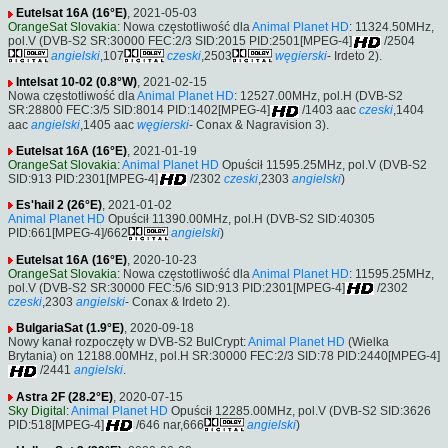
Eutelsat 16A (16°E)
, 2021-05-03
OrangeSat Slovakia
: Nowa częstotliwość dla
Animal Planet HD
: 11324.50MHz,
pol.V (DVB-S2 SR:30000 FEC:2/3 SID:2015 PID:2501[MPEG-4]
/2504
angielski
,107
czeski
,2503
węgierski
- Irdeto 2).
Intelsat 10-02 (0.8°W)
, 2021-02-15
Nowa częstotliwość dla
Animal Planet HD
: 12527.00MHz, pol.H (DVB-S2
SR:28800 FEC:3/5 SID:8014 PID:1402[MPEG-4]
/1403 aac
czeski
,1404
aac
angielski
,1405 aac
węgierski
- Conax & Nagravision 3).
Eutelsat 16A (16°E)
, 2021-01-19
OrangeSat Slovakia
:
Animal Planet HD
Opuścił 11595.25MHz, pol.V (DVB-S2
SID:913 PID:2301[MPEG-4]
/2302
czeski
,2303
angielski
)
Es'hail 2 (26°E)
, 2021-01-02
Animal Planet HD
Opuścił 11390.00MHz, pol.H (DVB-S2 SID:40305
PID:661[MPEG-4]/662
angielski
)
Eutelsat 16A (16°E)
, 2020-10-23
OrangeSat Slovakia
: Nowa częstotliwość dla
Animal Planet HD
: 11595.25MHz,
pol.V (DVB-S2 SR:30000 FEC:5/6 SID:913 PID:2301[MPEG-4]
/2302
czeski
,2303
angielski
- Conax & Irdeto 2).
BulgariaSat (1.9°E)
, 2020-09-18
Nowy kanał rozpoczęty w DVB-S2 BulCrypt:
Animal Planet HD
(Wielka
Brytania) on 12188.00MHz, pol.H SR:30000 FEC:2/3 SID:78 PID:2440[MPEG-4]
/2441
angielski
.
Astra 2F (28.2°E)
, 2020-07-15
Sky Digital
:
Animal Planet HD
Opuścił 12285.00MHz, pol.V (DVB-S2 SID:3626
PID:518[MPEG-4]
/646 nar,666
angielski
)