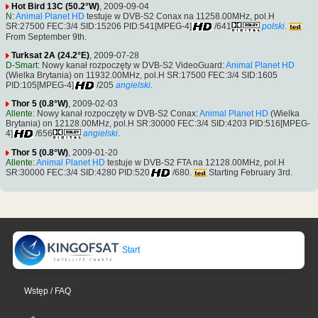
Hot Bird 13C (50.2°W)
, 2009-09-04
N
:
Animal Planet HD
testuje w DVB-S2 Conax na 11258.00MHz, pol.H
SR:27500 FEC:3/4 SID:15206 PID:541[MPEG-4]
/641
polski
.
From September 9th.
Turksat 2A (24.2°E)
, 2009-07-28
D-Smart
: Nowy kanał rozpoczęty w DVB-S2 VideoGuard:
Animal Planet HD
(Wielka Brytania) on 11932.00MHz, pol.H SR:17500 FEC:3/4 SID:1605
PID:105[MPEG-4]
/205
angielski
.
Thor 5 (0.8°W)
, 2009-02-03
Allente
: Nowy kanał rozpoczęty w DVB-S2 Conax:
Animal Planet HD
(Wielka
Brytania) on 12128.00MHz, pol.H SR:30000 FEC:3/4 SID:4203 PID:516[MPEG-
4]
/656
angielski
.
Thor 5 (0.8°W)
, 2009-01-20
Allente
:
Animal Planet HD
testuje w DVB-S2 FTA na 12128.00MHz, pol.H
SR:30000 FEC:3/4 SID:4280 PID:520
/680.
Starting February 3rd.
Start
Wstęp / FAQ