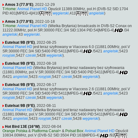
Amos 3 (77.9°E)
, 2022-12-29
T-Home
:
Animal Planet HD
Opuścił 11389.00MHz, pol.H (DVB-S2 SID:1704
PID:401[MPEG-4]/410
węgierski
,411
angielski
)
Amos 3 (77.9°E)
, 2022-10-18
T-Home
:
Animal Planet HD
(Wielka Brytania) broadcasts in DVB-S2 Conax on
11222.00MHz, pol.H SR:30000 FEC:3/4 SID:1304 PID:54[MPEG-4]
/34
angielski
,43
węgierski
.
Eutelsat 9B (9°E)
, 2022-08-25
Animal Planet HD
jest teraz szyfrowany w Viaccess 6.0 (11881.00MHz, pol.V
SR:30000 FEC:3/4 SID:5400 PID:5411[MPEG-4]
/5421
angielski
,5423
rosyjski
,5427
czeski
,5428
węgierski
).
Eutelsat 9B (9°E)
, 2022-08-18
Animal Planet HD
(Wielka Brytania) jest teraz nadawany bez szyfrowania
(11881.00MHz, pol.V SR:30000 FEC:3/4 SID:5400 PID:5411[MPEG-4]
/5421
angielski
,5423
rosyjski
,5427
czeski
,5428
węgierski
).
Eutelsat 9B (9°E)
, 2022-08-17
Animal Planet HD
jest teraz szyfrowany w Viaccess 2.6 (11881.00MHz, pol.V
SR:30000 FEC:3/4 SID:5400 PID:5411[MPEG-4]
/5421
angielski
,5423
rosyjski
,5427
czeski
,5428
węgierski
).
Eutelsat 9B (9°E)
, 2022-08-11
Animal Planet HD
(Wielka Brytania) jest teraz nadawany bez szyfrowania
(11881.00MHz, pol.V SR:30000 FEC:3/4 SID:5400 PID:5411[MPEG-4]
/5421
angielski
,5423
rosyjski
,5427
czeski
,5428
węgierski
).
Hot Bird 13E (16°W)
, 2022-08-04
Orange Polska
&
Platforma Canal+
&
Polsat Box
:
Animal Planet HD
Opuścił
10834.00MHz, pol.V (DVB-S2 SID:3504 PID:163[MPEG-4]
/92