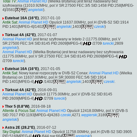
Total TV
:
Animal Planet HD
(Wielka Brytania) jest teraz nadawany bez
szyfrowania (11010.92MHz, pol.V SR:27500 FEC:3/5 SID:1458 PID:258[MPEG-
4]/3581
angielski
).
Eutelsat 16A (16°E)
, 2017-01-10
Antik Sat
:
Animal Planet HD
Opuścił 11637.00MHz, pol.H (DVB-S2 SID:1914
PID:1401[MPEG-4]/1402
angielski
,1403
czeski
)
Türksat 4A (42°E)
, 2017-01-07
Animal Planet HD
jest teraz szyfrowany w Irdeto 2 (11775.00MHz, pol.V
SR:27500 FEC:3/4 SID:8145 PID:2609[MPEG-4]
/2709
turecki
,2809
angielski
).
Animal Planet HD
(Wielka Brytania) jest teraz nadawany bez szyfrowania
(11775.00MHz, pol.V SR:27500 FEC:3/4 SID:8145 PID:2609[MPEG-4]
/2709
turecki
).
Eutelsat 16A (16°E)
, 2017-01-05
Antik Sat
: Nowy kanał rozpoczęty w DVB-S2 Conax:
Animal Planet HD
(Wielka
Brytania) on 11637.00MHz, pol.H SR:30000 FEC:5/6 SID:1914
PID:1401[MPEG-4]
/1402
angielski
,1403
czeski
.
Türksat 4A (42°E)
, 2016-09-01
Animal Planet HD
Opuścił 11775.00MHz, pol.V (DVB-S2 SID:8145
PID:2609[MPEG-4]
/2709
turecki
)
Thor 5 (0.8°W)
, 2016-08-18
Allente
&
Focus Sat
:
Animal Planet HD
Opuścił 12418.00MHz, pol.V (DVB-S
SID:7017 PID:1193[MPEG-4]/4283
czeski
,4271
węgierski
,3189
angielski
)
Astra 2E (28.2°E)
, 2016-07-12
Sky Digital
:
Animal Planet HD
Opuścił 11758.00MHz, pol.H (DVB-S2 SID:3905
PID:516[MPEG-4]
/644 nar,664
angielski
)