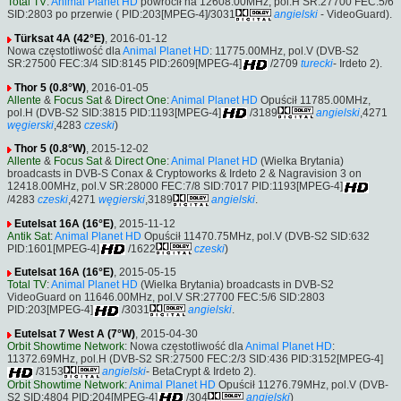
Total TV
:
Animal Planet HD
powrócił na 12608.00MHz, pol.H SR:27700 FEC:5/6
SID:2803 po przerwie ( PID:203[MPEG-4]/3031
angielski
- VideoGuard).
Türksat 4A (42°E)
, 2016-01-12
Nowa częstotliwość dla
Animal Planet HD
: 11775.00MHz, pol.V (DVB-S2
SR:27500 FEC:3/4 SID:8145 PID:2609[MPEG-4]
/2709
turecki
- Irdeto 2).
Thor 5 (0.8°W)
, 2016-01-05
Allente
&
Focus Sat
&
Direct One
:
Animal Planet HD
Opuścił 11785.00MHz,
pol.H (DVB-S2 SID:3815 PID:1193[MPEG-4]
/3189
angielski
,4271
węgierski
,4283
czeski
)
Thor 5 (0.8°W)
, 2015-12-02
Allente
&
Focus Sat
&
Direct One
:
Animal Planet HD
(Wielka Brytania)
broadcasts in DVB-S Conax & Cryptoworks & Irdeto 2 & Nagravision 3 on
12418.00MHz, pol.V SR:28000 FEC:7/8 SID:7017 PID:1193[MPEG-4]
/4283
czeski
,4271
węgierski
,3189
angielski
.
Eutelsat 16A (16°E)
, 2015-11-12
Antik Sat
:
Animal Planet HD
Opuścił 11470.75MHz, pol.V (DVB-S2 SID:632
PID:1601[MPEG-4]
/1622
czeski
)
Eutelsat 16A (16°E)
, 2015-05-15
Total TV
:
Animal Planet HD
(Wielka Brytania) broadcasts in DVB-S2
VideoGuard on 11646.00MHz, pol.V SR:27700 FEC:5/6 SID:2803
PID:203[MPEG-4]
/3031
angielski
.
Eutelsat 7 West A (7°W)
, 2015-04-30
Orbit Showtime Network
: Nowa częstotliwość dla
Animal Planet HD
:
11372.69MHz, pol.H (DVB-S2 SR:27500 FEC:2/3 SID:436 PID:3152[MPEG-4]
/3153
angielski
- BetaCrypt & Irdeto 2).
Orbit Showtime Network
:
Animal Planet HD
Opuścił 11276.79MHz, pol.V (DVB-
S2 SID:4804 PID:204[MPEG-4]
/304
angielski
)