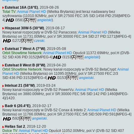
Eutelsat 16A (16°E)
, 2019-08-26
Total TV
:
Animal Planet HD
(Wielka Brytania) jest teraz nadawany bez
szyfrowania (11010.92MHz, pol.V SR:27500 FEC:3/5 SID:1458 PID:258[MPEG-
4]
/3581
angielski
).
Hispasat 30W-5 (30°W)
, 2019-08-17
Nowy kanał rozpoczęty w DVB-S2 Panaccess:
Animal Planet HD
(Wielka
Brytania) on 11731.00MHz, pol.V SR:30000 FEC:3/4 SID:27 PID:1271[MPEG-4]
/1272
czeski
.
Eutelsat 7 West A (7°W)
, 2019-05-08
Orbit Showtime Network
:
Animal Planet HD
Opuścił 11372.69MHz, pol.H (DVB-
S2 SID:436 PID:3152[MPEG-4]
/3153
angielski
)
Eutelsat 8 West B (8°W)
, 2019-04-20
Orbit Showtime Network
: Nowy kanał rozpoczęty w DVB-S2 BetaCrypt:
Animal
Planet HD
(Wielka Brytania) on 11095.00MHz, pol.V SR:27500 FEC:2/3
SID:436 PID:3152[MPEG-4]
/3153
angielski
.
Intelsat 21 (58°W)
, 2019-03-24
Nowy kanał rozpoczęty w DVB-S2 PowerVu:
Animal Planet HD
(Wielka
Brytania) on 3880.00MHz, pol.V SR:30000 FEC:5/6 SID:142 PID:1460[MPEG-
4]/1420.
Badr 6 (20.4°E)
, 2019-02-17
Nowy kanał rozpoczęty w DVB-S2 Conax & Irdeto 2:
Animal Planet HD
(Wielka
Brytania) on 11766.00MHz, pol.H SR:27500 FEC:5/6 SID:509 PID:591[MPEG-4]
/592
angielski
.
Hellas Sat 2
, 2018-12-20
Dolce TV
:
Animal Planet HD
Opuścił 11052.00MHz, pol.V (DVB-S2 SID:407