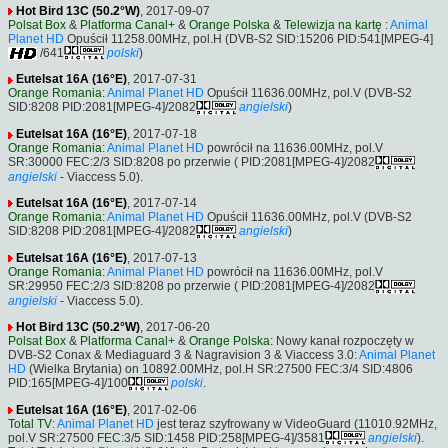
Hot Bird 13C (50.2°W)
, 2017-09-07
Polsat Box
&
Platforma Canal+
&
Orange Polska
&
Telewizja na kartę
:
Animal
Planet HD
Opuścił 11258.00MHz, pol.H (DVB-S2 SID:15206 PID:541[MPEG-4]
/641
polski
)
Eutelsat 16A (16°E)
, 2017-07-31
Orange Romania
:
Animal Planet HD
Opuścił 11636.00MHz, pol.V (DVB-S2
SID:8208 PID:2081[MPEG-4]/2082
angielski
)
Eutelsat 16A (16°E)
, 2017-07-18
Orange Romania
:
Animal Planet HD
powrócił na 11636.00MHz, pol.V
SR:30000 FEC:2/3 SID:8208 po przerwie ( PID:2081[MPEG-4]/2082
angielski
- Viaccess 5.0).
Eutelsat 16A (16°E)
, 2017-07-14
Orange Romania
:
Animal Planet HD
Opuścił 11636.00MHz, pol.V (DVB-S2
SID:8208 PID:2081[MPEG-4]/2082
angielski
)
Eutelsat 16A (16°E)
, 2017-07-13
Orange Romania
:
Animal Planet HD
powrócił na 11636.00MHz, pol.V
SR:29950 FEC:2/3 SID:8208 po przerwie ( PID:2081[MPEG-4]/2082
angielski
- Viaccess 5.0).
Hot Bird 13C (50.2°W)
, 2017-06-20
Polsat Box
&
Platforma Canal+
&
Orange Polska
: Nowy kanał rozpoczęty w
DVB-S2 Conax & Mediaguard 3 & Nagravision 3 & Viaccess 3.0:
Animal Planet
HD
(Wielka Brytania) on 10892.00MHz, pol.H SR:27500 FEC:3/4 SID:4806
PID:165[MPEG-4]/100
polski
.
Eutelsat 16A (16°E)
, 2017-02-06
Total TV
:
Animal Planet HD
jest teraz szyfrowany w VideoGuard (11010.92MHz,
pol.V SR:27500 FEC:3/5 SID:1458 PID:258[MPEG-4]/3581
angielski
).