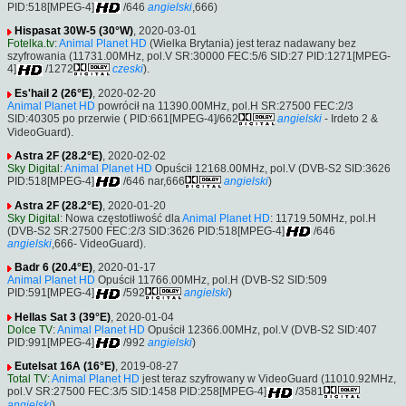
PID:518[MPEG-4]
/646
angielski
,666)
Hispasat 30W-5 (30°W)
, 2020-03-01
Fotelka.tv
:
Animal Planet HD
(Wielka Brytania) jest teraz nadawany bez
szyfrowania (11731.00MHz, pol.V SR:30000 FEC:5/6 SID:27 PID:1271[MPEG-
4]
/1272
czeski
).
Es'hail 2 (26°E)
, 2020-02-20
Animal Planet HD
powrócił na 11390.00MHz, pol.H SR:27500 FEC:2/3
SID:40305 po przerwie ( PID:661[MPEG-4]/662
angielski
- Irdeto 2 &
VideoGuard).
Astra 2F (28.2°E)
, 2020-02-02
Sky Digital
:
Animal Planet HD
Opuścił 12168.00MHz, pol.V (DVB-S2 SID:3626
PID:518[MPEG-4]
/646 nar,666
angielski
)
Astra 2F (28.2°E)
, 2020-01-20
Sky Digital
: Nowa częstotliwość dla
Animal Planet HD
: 11719.50MHz, pol.H
(DVB-S2 SR:27500 FEC:2/3 SID:3626 PID:518[MPEG-4]
/646
angielski
,666- VideoGuard).
Badr 6 (20.4°E)
, 2020-01-17
Animal Planet HD
Opuścił 11766.00MHz, pol.H (DVB-S2 SID:509
PID:591[MPEG-4]
/592
angielski
)
Hellas Sat 3 (39°E)
, 2020-01-04
Dolce TV
:
Animal Planet HD
Opuścił 12366.00MHz, pol.V (DVB-S2 SID:407
PID:991[MPEG-4]
/992
angielski
)
Eutelsat 16A (16°E)
, 2019-08-27
Total TV
:
Animal Planet HD
jest teraz szyfrowany w VideoGuard (11010.92MHz,
pol.V SR:27500 FEC:3/5 SID:1458 PID:258[MPEG-4]
/3581
angielski
).