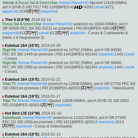
Allente
&
Focus Sat
&
Direct One
:
Animal Planet HD
Opuścił 12418.00MHz,
pol.V (DVB-S SID:7017 PID:1193[MPEG-4]
/4283
czeski
,4271
węgierski
,3189
angielski
)
Thor 6 (0.8°W)
, 2016-02-14
Focus Sat
&
Direct One
:
Animal Planet HD
powrócił na 11843.00MHz, pol.V
SR:30000 FEC:3/4 SID:31011 po przerwie ( PID:601[MPEG-4]/610
węgierski
,611
czeski
,612
angielski
- Conax & Cryptoworks &
Irdeto 2 & Nagravision 3).
Eutelsat 16A (16°E)
, 2016-02-05
Digit Alb
:
Animal Planet HD
powrócił na 10762.25MHz, pol.H SR:30000
FEC:3/5 SID:1440 po przerwie ( PID:1441[MPEG-4]/1442
angielski
,1443
czeski
- Conax).
Digit Alb
:
Animal Planet HD
powrócił na 10762.25MHz, pol.H SR:30000
FEC:3/5 SID:1900 po przerwie ( PID:1441[MPEG-4]/1442
angielski
,1443
czeski
- Conax).
Eutelsat 16A (16°E)
, 2016-01-21
Total TV
:
Animal Planet HD
powrócił na 12608.00MHz, pol.H SR:27700 FEC:5/6
SID:2803 po przerwie ( PID:203[MPEG-4]/3031
angielski
- VideoGuard).
Eutelsat 16A (16°E)
, 2016-01-17
Total TV
:
Animal Planet HD
Opuścił 12608.00MHz, pol.H (DVB-S2 SID:2803
PID:203[MPEG-4]/3031
angielski
)
Hot Bird 13E (16°W)
, 2016-01-16
Kabelkiosk
:
Animal Planet HD
powrócił na 12322.00MHz, pol.H SR:27500
FEC:2/3 SID:1650 po przerwie ( PID:1611[MPEG-4]/1612
niemiecki
,1613
niemiecki
- Conax & VideoGuard).
Eutelsat 16A (16°E)
, 2016-01-13