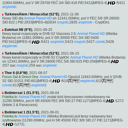
11804.00MHz, pol.V SR:29700 FEC:3/4 SID:418 PID:5411[MPEG-4]
/5421
angielski
.
TurkmenÄlem / MonacoSat (52°E)
, 2021-11-06
Nowy SID dla
Animal Planet HD
on 12341.00MHz, pol.V FEC:5/6 SR:28000:
SID:622 ( PID:2833[MPEG-4]/2834
rosyjski
,2835
angielski
- CryptOn).
Eutelsat 9B (9°E)
, 2021-08-25
Nowy kanał rozpoczęty w DVB-S2 Viaccess 2.6:
Animal Planet HD
(Wielka
Brytania) on 11881.00MHz, pol.V SR:30000 FEC:3/4 SID:5400
PID:5411[MPEG-4]
/5421
angielski
,5423
rosyjski
,5427
czeski
,5428
węgierski
.
TurkmenÄlem / MonacoSat (52°E)
, 2021-06-15
Nowy kanał rozpoczęty w DVB-S2 CryptOn:
Animal Planet HD
(Wielka Brytania)
on 12341.00MHz, pol.V SR:28000 FEC:5/6 SID:625 PID:256[MPEG-4]
/257 aac
rosyjski
,259 aac
angielski
.
Thor 6 (0.8°W)
, 2021-06-07
Focus Sat
&
Direct One
:
Animal Planet HD
Opuścił 11843.00MHz, pol.V (DVB-
S2 SID:31011 PID:601[MPEG-4]
/610
węgierski
,611
czeski
,612
angielski
)
Belintersat 1 (51.5°E)
, 2021-06-04
Fotelka.tv
:
Animal Planet HD
został dziś tymczasowo niekodowany na
11290.00MHz, pol.H SR:45000 FEC:8/9 SID:27 PID:1271[MPEG-4]
/1272
(Irdeto 2 & Panaccess).
Belintersat 1 (51.5°E)
, 2021-06-01
Fotelka.tv
:
Animal Planet HD
(Wielka Brytania) jest teraz nadawany bez
szyfrowania (11290.00MHz, pol.H SR:45000 FEC:8/9 SID:27 PID:1271[MPEG-
4]
/1272).