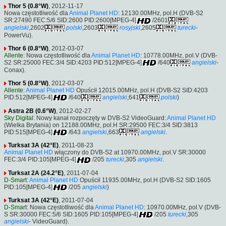
Thor 5 (0.8°W)
, 2012-11-17
Nowa częstotliwość dla
Animal Planet HD
: 12130.00MHz, pol.H (DVB-S2
SR:27490 FEC:5/6 SID:2600 PID:2600[MPEG-4]
/2601
angielski
,2602
polski
,2603
rosyjski
,2605
turecki
-
PowerVu).
Thor 6 (0.8°W)
, 2012-03-07
Allente
: Nowa częstotliwość dla
Animal Planet HD
: 10778.00MHz, pol.V (DVB-
S2 SR:25000 FEC:3/4 SID:4203 PID:512[MPEG-4]
/640
angielski
-
Conax).
Thor 5 (0.8°W)
, 2012-03-07
Allente
:
Animal Planet HD
Opuścił 12015.00MHz, pol.H (DVB-S2 SID:4203
PID:512[MPEG-4]
/640
angielski
,641
polski
)
Astra 2B (0.6°W)
, 2012-02-27
Sky Digital
: Nowy kanał rozpoczęty w DVB-S2 VideoGuard:
Animal Planet HD
(Wielka Brytania) on 12188.00MHz, pol.H SR:29500 FEC:3/4 SID:3813
PID:515[MPEG-4]
/643
angielski
,663
angielski
.
Turksat 3A (42°E)
, 2011-08-23
Animal Planet HD
włączony do DVB-S2 at 10970.00MHz, pol.V SR:30000
FEC:3/4 PID:105[MPEG-4]
/205
turecki
,305
angielski
.
Turksat 2A (24.2°E)
, 2011-07-04
D-Smart
:
Animal Planet HD
Opuścił 11935.00MHz, pol.H (DVB-S2 SID:1605
PID:105[MPEG-4]
/205
angielski
)
Turksat 3A (42°E)
, 2011-07-04
D-Smart
: Nowa częstotliwość dla
Animal Planet HD
: 10970.00MHz, pol.V (DVB-
S SR:30000 FEC:5/6 SID:1605 PID:105[MPEG-4]
/205
turecki
,305
angielski
- VideoGuard).