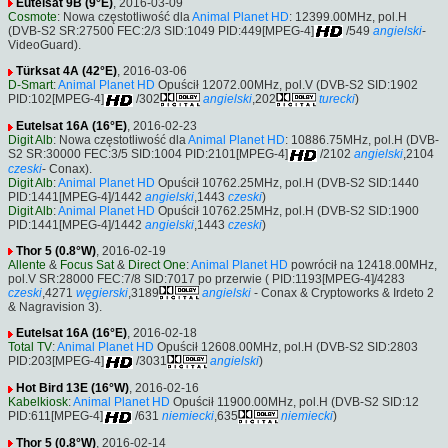
Eutelsat 9B (9°E)
, 2016-03-09
Cosmote
: Nowa częstotliwość dla
Animal Planet HD
: 12399.00MHz, pol.H
(DVB-S2 SR:27500 FEC:2/3 SID:1049 PID:449[MPEG-4]
/549
angielski
-
VideoGuard).
Türksat 4A (42°E)
, 2016-03-06
D-Smart
:
Animal Planet HD
Opuścił 12072.00MHz, pol.V (DVB-S2 SID:1902
PID:102[MPEG-4]
/302
angielski
,202
turecki
)
Eutelsat 16A (16°E)
, 2016-02-23
Digit Alb
: Nowa częstotliwość dla
Animal Planet HD
: 10886.75MHz, pol.H (DVB-
S2 SR:30000 FEC:3/5 SID:1004 PID:2101[MPEG-4]
/2102
angielski
,2104
czeski
- Conax).
Digit Alb
:
Animal Planet HD
Opuścił 10762.25MHz, pol.H (DVB-S2 SID:1440
PID:1441[MPEG-4]/1442
angielski
,1443
czeski
)
Digit Alb
:
Animal Planet HD
Opuścił 10762.25MHz, pol.H (DVB-S2 SID:1900
PID:1441[MPEG-4]/1442
angielski
,1443
czeski
)
Thor 5 (0.8°W)
, 2016-02-19
Allente
&
Focus Sat
&
Direct One
:
Animal Planet HD
powrócił na 12418.00MHz,
pol.V SR:28000 FEC:7/8 SID:7017 po przerwie ( PID:1193[MPEG-4]/4283
czeski
,4271
węgierski
,3189
angielski
- Conax & Cryptoworks & Irdeto 2
& Nagravision 3).
Eutelsat 16A (16°E)
, 2016-02-18
Total TV
:
Animal Planet HD
Opuścił 12608.00MHz, pol.H (DVB-S2 SID:2803
PID:203[MPEG-4]
/3031
angielski
)
Hot Bird 13E (16°W)
, 2016-02-16
Kabelkiosk
:
Animal Planet HD
Opuścił 11900.00MHz, pol.H (DVB-S2 SID:12
PID:611[MPEG-4]
/631
niemiecki
,635
niemiecki
)
Thor 5 (0.8°W)
, 2016-02-14