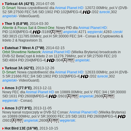
Türksat 4A (42°E)
, 2014-07-05
D-Smart
: Nowa częstotliwość dla
Animal Planet HD
: 12072.00MHz, pol.V (DVB-
S2 SR:27500 FEC:5/6 SID:1902 PID:102[MPEG-4]
/202
turecki
,302
angielski
- VideoGuard).
Thor 5 (0.8°W)
, 2014-03-30
Allente
&
Focus Sat
&
Direct One
: Nowy PID dla
Animal Planet HD
:
PID:1193[MPEG-4]
/3189
angielski
,4271
węgierski
,4283
czeski
SID:3815 (11785.00MHz, pol.H SR:30000 FEC:3/4 - Conax & Cryptoworks &
Irdeto 2 & Nagravision 3).
Eutelsat 7 West A (7°W)
, 2014-02-15
Orbit Showtime Network
:
Animal Planet HD
(Wielka Brytania) broadcasts in
DVB-S2 BetaCrypt & Irdeto 2 on 11276.79MHz, pol.V SR:27500 FEC:2/3
SID:4804 PID:204[MPEG-4]
/304
angielski
.
Turksat 3A (42°E)
, 2013-12-26
D-Smart
: Nowa częstotliwość dla
Animal Planet HD
: 12633.00MHz, pol.H (DVB-
S SR:21666 FEC:3/4 SID:1902 PID:102[MPEG-4]
/202
turecki
,302
angielski
- VideoGuard).
Amos 3 (77.9°E)
, 2013-12-11
Nowy FEC dla
Animal Planet HD
on 10889.00MHz, pol.V: FEC:3/4 ( SR:30000
SID:1631 PID:2600[MPEG-4]
/2601
angielski
,2606
węgierski
- Conax).
Amos 3 (77.9°E)
, 2013-11-05
Nowy kanał rozpoczęty w DVB-S2 Conax:
Animal Planet HD
(Wielka Brytania)
on 10889.00MHz, pol.V SR:30000 FEC:2/3 SID:1631 PID:2600[MPEG-4]
/2601
angielski
,2606
węgierski
.
Hot Bird 13E (16°W)
, 2013-10-15