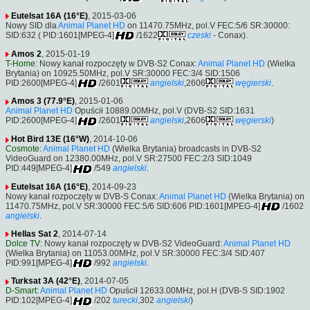
Eutelsat 16A (16°E)
, 2015-03-06
Nowy SID dla
Animal Planet HD
on 11470.75MHz, pol.V FEC:5/6 SR:30000:
SID:632 ( PID:1601[MPEG-4]
/1622
czeski
- Conax).
Amos 2
, 2015-01-19
T-Home
: Nowy kanał rozpoczęty w DVB-S2 Conax:
Animal Planet HD
(Wielka
Brytania) on 10925.50MHz, pol.V SR:30000 FEC:3/4 SID:1506
PID:2600[MPEG-4]
/2601
angielski
,2606
węgierski
.
Amos 3 (77.9°E)
, 2015-01-06
Animal Planet HD
Opuścił 10889.00MHz, pol.V (DVB-S2 SID:1631
PID:2600[MPEG-4]
/2601
angielski
,2606
węgierski
)
Hot Bird 13E (16°W)
, 2014-10-06
Cosmote
:
Animal Planet HD
(Wielka Brytania) broadcasts in DVB-S2
VideoGuard on 12380.00MHz, pol.V SR:27500 FEC:2/3 SID:1049
PID:449[MPEG-4]
/549
angielski
.
Eutelsat 16A (16°E)
, 2014-09-23
Nowy kanał rozpoczęty w DVB-S Conax:
Animal Planet HD
(Wielka Brytania) on
11470.75MHz, pol.V SR:30000 FEC:5/6 SID:606 PID:1601[MPEG-4]
/1602
angielski
.
Hellas Sat 2
, 2014-07-14
Dolce TV
: Nowy kanał rozpoczęty w DVB-S2 VideoGuard:
Animal Planet HD
(Wielka Brytania) on 11053.00MHz, pol.V SR:30000 FEC:3/4 SID:407
PID:991[MPEG-4]
/992
angielski
.
Turksat 3A (42°E)
, 2014-07-05
D-Smart
:
Animal Planet HD
Opuścił 12633.00MHz, pol.H (DVB-S SID:1902
PID:102[MPEG-4]
/202
turecki
,302
angielski
)