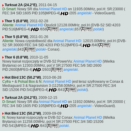
Turksat 2A (24.2°E)
, 2011-04-15
D-Smart
: Nowy SR dla
Animal Planet HD
on 11935.00MHz, pol.H: SR:23000 (
FEC:3/4 SID:1605 PID:105[MPEG-4]
/205
angielski
- VideoGuard).
Thor 5 (0.8°W)
, 2011-02-28
Allente
:
Animal Planet HD
Opuścił 12128.00MHz, pol.H (DVB-S2 SID:4203
PID:516[MPEG-4]
/656
angielski
,657
polski
)
Thor 5 (0.8°W)
, 2011-01-26
Allente
: Nowa częstotliwość dla
Animal Planet HD
: 12015.00MHz, pol.H (DVB-
S2 SR:30000 FEC:3/4 SID:4203 PID:512[MPEG-4]
/640
angielski
,641
polski
- Conax).
Thor 6 (0.8°W)
, 2010-11-05
Nowy kanał rozpoczęty w DVB-S2 PowerVu:
Animal Planet HD
(Wielka
Brytania) on 12303.00MHz, pol.V SR:27500 FEC:5/6 SID:2600
PID:2600[MPEG-4]
/2601
angielski
.
Hot Bird 13C (50.2°W)
, 2010-06-28
Cyfra +
&
Polsat Box
&
N
:
Animal Planet HD
jest teraz szyfrowany w Conax &
Mediaguard 3 & Nagravision 3 (11258.00MHz, pol.H SR:27500 FEC:3/4
SID:15206 PID:541[MPEG-4]
/641
polski
).
Turksat 2A (24.2°E)
, 2009-12-15
D-Smart
: Nowy SR dla
Animal Planet HD
on 11932.00MHz, pol.H: SR:20000 (
FEC:3/4 SID:1605 PID:105[MPEG-4]
/205
angielski
- VideoGuard).
Hot Bird 13C (50.2°W)
, 2009-09-09
N
: Nowy kanał rozpoczęty w DVB-S2 Conax:
Animal Planet HD
(Wielka
Brytania) on 11258.00MHz, pol.H SR:27500 FEC:3/4 SID:15206
PID:541[MPEG-4]
/641
polski
.