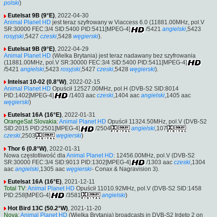
polski
)
Eutelsat 9B (9°E)
, 2022-04-30
Animal Planet HD
jest teraz szyfrowany w Viaccess 6.0 (11881.00MHz, pol.V
SR:30000 FEC:3/4 SID:5400 PID:5411[MPEG-4]
/5421
angielski
,5423
rosyjski
,5427
czeski
,5428
węgierski
).
Eutelsat 9B (9°E)
, 2022-04-29
Animal Planet HD
(Wielka Brytania) jest teraz nadawany bez szyfrowania
(11881.00MHz, pol.V SR:30000 FEC:3/4 SID:5400 PID:5411[MPEG-4]
/5421
angielski
,5423
rosyjski
,5427
czeski
,5428
węgierski
).
Intelsat 10-02 (0.8°W)
, 2022-02-15
Animal Planet HD
Opuścił 12527.00MHz, pol.H (DVB-S2 SID:8014
PID:1402[MPEG-4]
/1403 aac
czeski
,1404 aac
angielski
,1405 aac
węgierski
)
Eutelsat 16A (16°E)
, 2022-01-31
OrangeSat Slovakia
:
Animal Planet HD
Opuścił 11324.50MHz, pol.V (DVB-S2
SID:2015 PID:2501[MPEG-4]
/2504
angielski
,107
czeski
,2503
węgierski
)
Thor 6 (0.8°W)
, 2022-01-31
Nowa częstotliwość dla
Animal Planet HD
: 12456.00MHz, pol.V (DVB-S2
SR:30000 FEC:3/4 SID:9013 PID:1302[MPEG-4]
/1303 aac
czeski
,1304
aac
angielski
,1305 aac
węgierski
- Conax & Nagravision 3).
Eutelsat 16A (16°E)
, 2021-12-11
Total TV
:
Animal Planet HD
Opuścił 11010.92MHz, pol.V (DVB-S2 SID:1458
PID:258[MPEG-4]
/3581
angielski
)
Hot Bird 13C (50.2°W)
, 2021-11-20
Nova
:
Animal Planet HD
(Wielka Brytania) broadcasts in DVB-S2 Irdeto 2 on