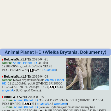
Animal Planet HD (Wielka Brytania, Dokumenty)
BulgariaSat (1.9°E)
, 2025-04-21
Neosat
:
Animal Planet HD
Opuścił
12188.00MHz, pol.H (DVB-S2 SID:78
PID:2440[MPEG-4]
/2441
angielski
)
BulgariaSat (1.9°E)
, 2025-04-08
Neosat
: Nowa częstotliwość dla
Animal Planet
HD
: 12111.00MHz, pol.H (DVB-S2 SR:30000
FEC:2/3 SID:78 PID:2440[MPEG-4]
/2441
angielski
- BulCrypt & Conax).
Amos 3 (77.9°E)
, 2025-01-30
T-Home
:
Animal Planet HD
Opuścił 11222.00MHz, pol.H (DVB-S2 SID:1304
PID:54[MPEG-4]
/34
angielski
,43
węgierski
)
T-Home
:
Animal Planet HD
(Wielka Brytania) jest teraz nadawany bez
szyfrowania (11222.00MHz, pol.H SR:30000 FEC:3/4 SID:1304 PID:54[MPEG-