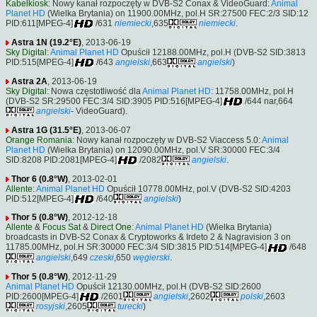
Kabelkiosk
: Nowy kanał rozpoczęty w DVB-S2 Conax & VideoGuard:
Animal
Planet HD
(Wielka Brytania) on 11900.00MHz, pol.H SR:27500 FEC:2/3 SID:12
PID:611[MPEG-4]
/631
niemiecki
,635
niemiecki
.
Astra 1N (19.2°E)
, 2013-06-19
Sky Digital
:
Animal Planet HD
Opuścił 12188.00MHz, pol.H (DVB-S2 SID:3813
PID:515[MPEG-4]
/643
angielski
,663
angielski
)
Astra 2A
, 2013-06-19
Sky Digital
: Nowa częstotliwość dla
Animal Planet HD
: 11758.00MHz, pol.H
(DVB-S2 SR:29500 FEC:3/4 SID:3905 PID:516[MPEG-4]
/644 nar,664
angielski
- VideoGuard).
Astra 1G (31.5°E)
, 2013-06-07
Orange Romania
: Nowy kanał rozpoczęty w DVB-S2 Viaccess 5.0:
Animal
Planet HD
(Wielka Brytania) on 12090.00MHz, pol.V SR:30000 FEC:3/4
SID:8208 PID:2081[MPEG-4]
/2082
angielski
.
Thor 6 (0.8°W)
, 2013-02-01
Allente
:
Animal Planet HD
Opuścił 10778.00MHz, pol.V (DVB-S2 SID:4203
PID:512[MPEG-4]
/640
angielski
)
Thor 5 (0.8°W)
, 2012-12-18
Allente
&
Focus Sat
&
Direct One
:
Animal Planet HD
(Wielka Brytania)
broadcasts in DVB-S2 Conax & Cryptoworks & Irdeto 2 & Nagravision 3 on
11785.00MHz, pol.H SR:30000 FEC:3/4 SID:3815 PID:514[MPEG-4]
/648
angielski
,649
czeski
,650
węgierski
.
Thor 5 (0.8°W)
, 2012-11-29
Animal Planet HD
Opuścił 12130.00MHz, pol.H (DVB-S2 SID:2600
PID:2600[MPEG-4]
/2601
angielski
,2602
polski
,2603
rosyjski
,2605
turecki
)