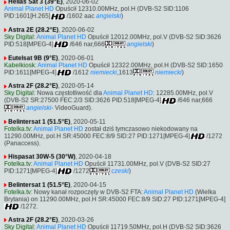
Hellas Sat 3 (39°E)
, 2020-06-02
Animal Planet HD
Opuścił 12310.00MHz, pol.H (DVB-S2 SID:1106
PID:1601[H.265]
/1602 aac
angielski
)
Astra 2E (28.2°E)
, 2020-06-02
Sky Digital
:
Animal Planet HD
Opuścił 12012.00MHz, pol.V (DVB-S2 SID:3626
PID:518[MPEG-4]
/646 nar,666
angielski
)
Eutelsat 9B (9°E)
, 2020-06-01
Kabelkiosk
:
Animal Planet HD
Opuścił 12322.00MHz, pol.H (DVB-S2 SID:1650
PID:1611[MPEG-4]
/1612
niemiecki
,1613
niemiecki
)
Astra 2F (28.2°E)
, 2020-05-14
Sky Digital
: Nowa częstotliwość dla
Animal Planet HD
: 12285.00MHz, pol.V
(DVB-S2 SR:27500 FEC:2/3 SID:3626 PID:518[MPEG-4]
/646 nar,666
angielski
- VideoGuard).
Belintersat 1 (51.5°E)
, 2020-05-11
Fotelka.tv
:
Animal Planet HD
został dziś tymczasowo niekodowany na
11290.00MHz, pol.H SR:45000 FEC:8/9 SID:27 PID:1271[MPEG-4]
/1272
(Panaccess).
Hispasat 30W-5 (30°W)
, 2020-04-18
Fotelka.tv
:
Animal Planet HD
Opuścił 11731.00MHz, pol.V (DVB-S2 SID:27
PID:1271[MPEG-4]
/1272
czeski
)
Belintersat 1 (51.5°E)
, 2020-04-15
Fotelka.tv
: Nowy kanał rozpoczęty w DVB-S2 FTA:
Animal Planet HD
(Wielka
Brytania) on 11290.00MHz, pol.H SR:45000 FEC:8/9 SID:27 PID:1271[MPEG-4]
/1272.
Astra 2F (28.2°E)
, 2020-03-26
Sky Digital
:
Animal Planet HD
Opuścił 11719.50MHz, pol.H (DVB-S2 SID:3626