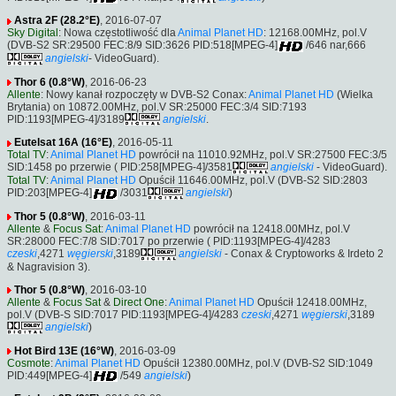
Astra 2F (28.2°E)
, 2016-07-07
Sky Digital
: Nowa częstotliwość dla
Animal Planet HD
: 12168.00MHz, pol.V
(DVB-S2 SR:29500 FEC:8/9 SID:3626 PID:518[MPEG-4]
/646 nar,666
angielski
- VideoGuard).
Thor 6 (0.8°W)
, 2016-06-23
Allente
: Nowy kanał rozpoczęty w DVB-S2 Conax:
Animal Planet HD
(Wielka
Brytania) on 10872.00MHz, pol.V SR:25000 FEC:3/4 SID:7193
PID:1193[MPEG-4]/3189
angielski
.
Eutelsat 16A (16°E)
, 2016-05-11
Total TV
:
Animal Planet HD
powrócił na 11010.92MHz, pol.V SR:27500 FEC:3/5
SID:1458 po przerwie ( PID:258[MPEG-4]/3581
angielski
- VideoGuard).
Total TV
:
Animal Planet HD
Opuścił 11646.00MHz, pol.V (DVB-S2 SID:2803
PID:203[MPEG-4]
/3031
angielski
)
Thor 5 (0.8°W)
, 2016-03-11
Allente
&
Focus Sat
:
Animal Planet HD
powrócił na 12418.00MHz, pol.V
SR:28000 FEC:7/8 SID:7017 po przerwie ( PID:1193[MPEG-4]/4283
czeski
,4271
węgierski
,3189
angielski
- Conax & Cryptoworks & Irdeto 2
& Nagravision 3).
Thor 5 (0.8°W)
, 2016-03-10
Allente
&
Focus Sat
&
Direct One
:
Animal Planet HD
Opuścił 12418.00MHz,
pol.V (DVB-S SID:7017 PID:1193[MPEG-4]/4283
czeski
,4271
węgierski
,3189
angielski
)
Hot Bird 13E (16°W)
, 2016-03-09
Cosmote
:
Animal Planet HD
Opuścił 12380.00MHz, pol.V (DVB-S2 SID:1049
PID:449[MPEG-4]
/549
angielski
)