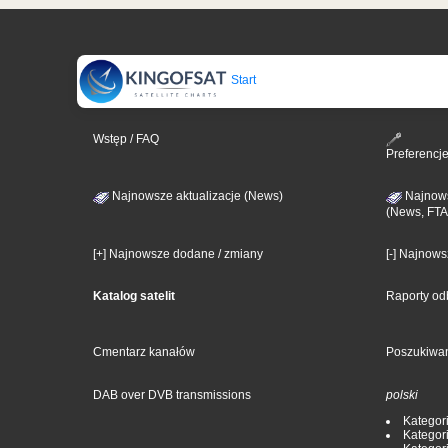
Start
Wstęp / FAQ
Preferencj
Najnowsze aktualizacje (News)
Najnows
(News, FTA
[+] Najnowsze dodane / zmiany
[-] Najnow
Katalog satelit
Raporty od
Cmentarz kanałów
Poszukiwa
DAB over DVB transmissions
polski
Kategori
Kategori