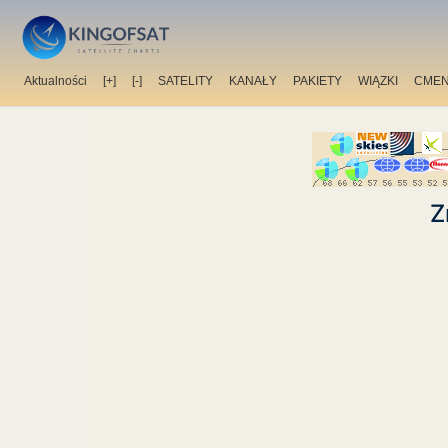
Aktualności
[+]
[-]
SATELITY
KANAŁY
PAKIETY
WIĄZKI
CMEN
Z