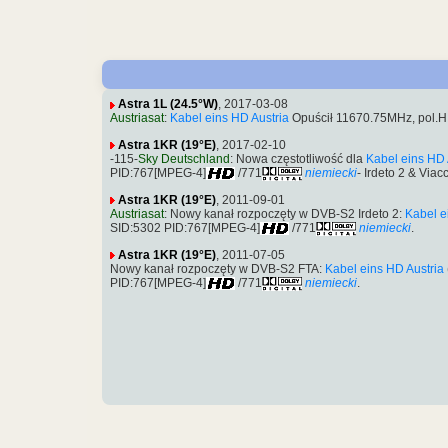
Astra 1L (24.5°W)
, 2017-03-08
Austriasat
:
Kabel eins HD Austria
Opuścił 11670.75MHz, pol.
Astra 1KR (19°E)
, 2017-02-10
-115-
Sky Deutschland
: Nowa częstotliwość dla
Kabel eins HD 
PID:767[MPEG-4]
/771
niemiecki
- Irdeto 2 & Via
Astra 1KR (19°E)
, 2011-09-01
Austriasat
: Nowy kanał rozpoczęty w DVB-S2 Irdeto 2:
Kabel e
SID:5302 PID:767[MPEG-4]
/771
niemiecki
.
Astra 1KR (19°E)
, 2011-07-05
Nowy kanał rozpoczęty w DVB-S2 FTA:
Kabel eins HD Austria
PID:767[MPEG-4]
/771
niemiecki
.