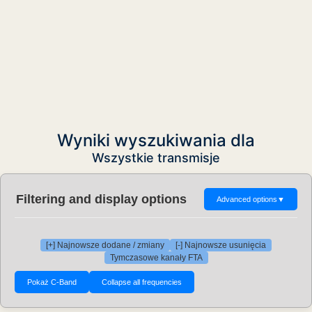
Wyniki wyszukiwania dla
Wszystkie transmisje
Filtering and display options
Advanced options
▼
[+] Najnowsze dodane / zmiany
[-] Najnowsze usunięcia
Tymczasowe kanały FTA