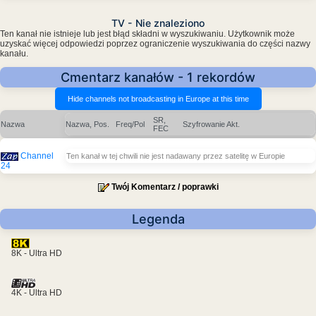
TV - Nie znaleziono
Ten kanał nie istnieje lub jest błąd składni w wyszukiwaniu. Użytkownik może
uzyskać więcej odpowiedzi poprzez ograniczenie wyszukiwania do części nazwy
kanału.
Cmentarz kanałów - 1 rekordów
SR,
Nazwa
Nazwa, Pos.
Freq/Pol
Szyfrowanie
Akt.
FEC
Channel
Ten kanał w tej chwili nie jest nadawany przez satelitę w Europie
24
Twój Komentarz / poprawki
Legenda
8K - Ultra HD
4K - Ultra HD