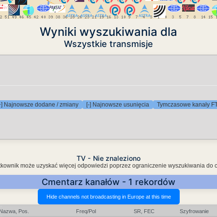
Wyniki wyszukiwania dla
Wszystkie transmisje
+] Najnowsze dodane / zmiany
[-] Najnowsze usunięcia
Tymczasowe kanały F
TV - Nie znaleziono
Użytkownik może uzyskać więcej odpowiedzi poprzez ograniczenie wyszukiwania do 
Cmentarz kanałów - 1 rekordów
Nazwa, Pos.
Freq/Pol
SR, FEC
Szyfrowanie