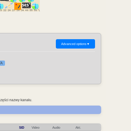
Advanced options
▼
TA
części nazwy kanału.
SID
Video
Audio
Akt.