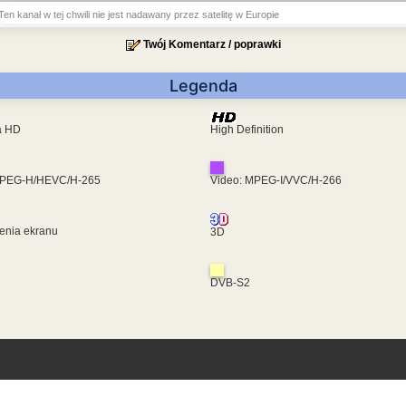
Ten kanał w tej chwili nie jest nadawany przez satelitę w Europie
Twój Komentarz / poprawki
Legenda
ra HD
High Definition
MPEG-H/HEVC/H-265
Video: MPEG-I/VVC/H-266
enia ekranu
3D
DVB-S2