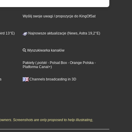
Wyślij swoje uwagi / propozycje do KingOfSat
ird 13°E)
Najnowsze aktualizacje (News, Astra 19,2°E)
Wyszukiwarka kanałów
Pakiety
(
polski
- Polsat Box
- Orange Polska
-
Platforma Canal+
)
s
Channels broadcasting in 3D
owners. Screenshots are only proposed to help illustrating,