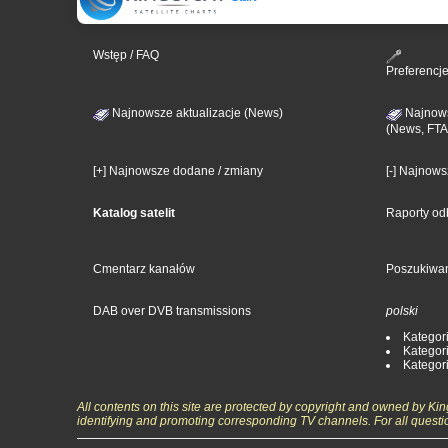
Wstęp / FAQ
Preferencj
Najnowsze aktualizacje (News)
Najnows
(News, FTA
[+] Najnowsze dodane / zmiany
[-] Najnow
Katalog satelit
Raporty od
Cmentarz kanałów
Poszukiwa
DAB over DVB transmissions
polski
Kategori
Kategori
Kategori
All contents on this site are protected by copyright and owned by Ki
identifying and promoting corresponding TV channels. For all questi