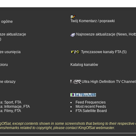
Twój Komentarz / poprawki
e ogólne
ze aktualizacje
Najnowsze aktualizacje (News, Hotb
)
sze usunięcia
Tymczasowe kanały FTA (5)
bioru
Katalog kanałów
ne obrazy
Ultra High Definition TV Channel
a: Sport, FTA
Feed Frequencies
a: Informacje, FTA
Most recent Feeds
a: Filmy, FTA
FTA Satellite Board
ngOfSat, except contents shown in some screenshots that belong to their respective 
ons/remarks related to copyright, please contact KingOfSat webmaster.