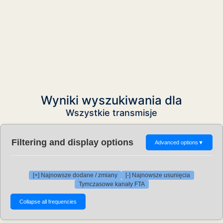
Wyniki wyszukiwania dla
Wszystkie transmisje
Filtering and display options
Advanced options
▼
[+] Najnowsze dodane / zmiany
[-] Najnowsze usunięcia
Tymczasowe kanały FTA