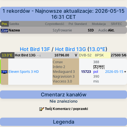
1 rekordów - Najnowsze aktualizacje: 2026-05-15
16:31 CET
Pos
Satelita
Częstotliwość
Pol
Standard
Modulacja
SR/FEC
Nazwa
Szyfrowanie
SID
Audio
Akt.
Hot Bird 13F
/
Hot Bird 13G
(
13.0°E
)
13.0°E
Hot Bird 13G
10796.00
V
DVB-S2
8PSK
27500
5/6
1
Conax
388
Irdeto 2
Eleven Sports 3 HD
Mediaguard 3
15723
pol
2026-05-15
+
Nagravision 3
390
Viaccess 3.0
mis
Cmentarz kanałów
Nie znaleziono
Twój Komentarz / poprawki
Legenda