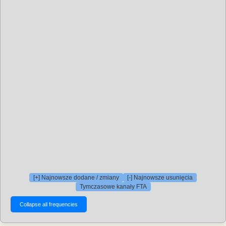
[+] Najnowsze dodane / zmiany
[-] Najnowsze usunięcia
Tymczasowe kanały FTA