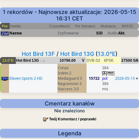
1 rekordów - Najnowsze aktualizacje: 2026-05-15
16:31 CET
Pos
Satelita
Częstotliwość
Pol
Standard
Modulacja
SR/FEC
Nazwa
Szyfrowanie
SID
Audio
Akt.
Hot Bird 13F
/
Hot Bird 13G
(
13.0°E
)
13.0°E
Hot Bird 13G
10796.00
V
DVB-S2
8PSK
27500
5/6
1
Conax
384
Irdeto 2
Eleven Sports 2 HD
Mediaguard 3
15722
pol
2026-05-15
+
Nagravision 3
386
Viaccess 3.0
mis
Cmentarz kanałów
Nie znaleziono
Twój Komentarz / poprawki
Legenda