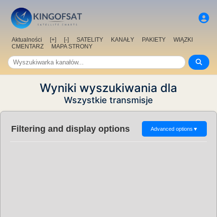
Aktualności
[+]
[-]
SATELITY
KANAŁY
PAKIETY
WIĄZKI
CMENTARZ
MAPA STRONY
Wyniki wyszukiwania dla
Wszystkie transmisje
Filtering and display options
Advanced options
▼