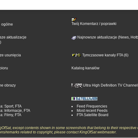
Twój Komentarz / poprawki
e ogólne
ze aktualizacje
Najnowsze aktualizacje (News, Hotb
)
sze usunięcia
Tymczasowe kanały FTA (6)
bioru
Katalog kanałów
ne obrazy
Ultra High Definition TV Channel
a: Sport, FTA
Feed Frequencies
a: Informacje, FTA
Most recent Feeds
a: Filmy, FTA
FTA Satellite Board
ngOfSat, except contents shown in some screenshots that belong to their respective 
ons/remarks related to copyright, please contact KingOfSat webmaster.