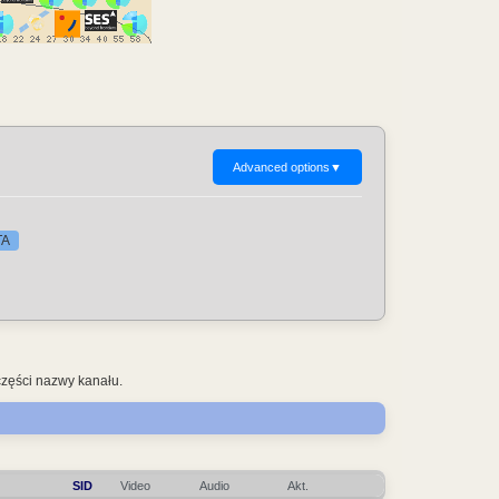
Advanced options
▼
TA
części nazwy kanału.
SID
Video
Audio
Akt.