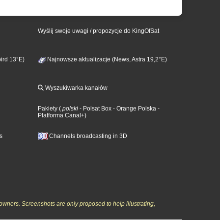
Wyślij swoje uwagi / propozycje do KingOfSat
ird 13°E)
Najnowsze aktualizacje (News, Astra 19,2°E)
Wyszukiwarka kanałów
Pakiety
(
polski
- Polsat Box
- Orange Polska
-
Platforma Canal+
)
s
Channels broadcasting in 3D
owners. Screenshots are only proposed to help illustrating,