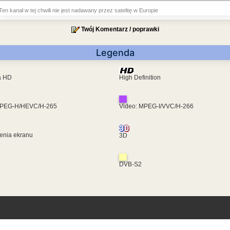
Ten kanał w tej chwili nie jest nadawany przez satelitę w Europie
Twój Komentarz / poprawki
Legenda
ra HD
High Definition
MPEG-H/HEVC/H-265
Video: MPEG-I/VVC/H-266
enia ekranu
3D
DVB-S2