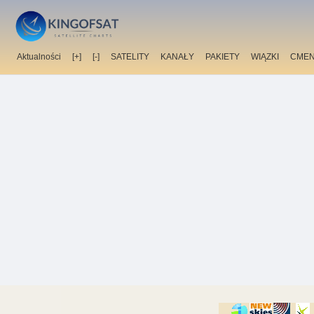
Aktualności
[+]
[-]
SATELITY
KANAŁY
PAKIETY
WIĄZKI
CMEN