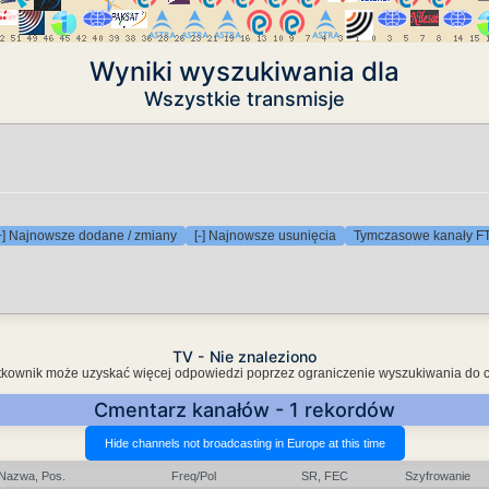
Wyniki wyszukiwania dla
Wszystkie transmisje
+] Najnowsze dodane / zmiany
[-] Najnowsze usunięcia
Tymczasowe kanały F
TV - Nie znaleziono
Użytkownik może uzyskać więcej odpowiedzi poprzez ograniczenie wyszukiwania do 
Cmentarz kanałów - 1 rekordów
Nazwa, Pos.
Freq/Pol
SR, FEC
Szyfrowanie