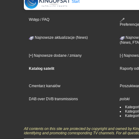
Start
Wstęp / FAQ
Preferencj
Najnowsze aktualizacje (News)
Najnows
(News, FTA
[+] Najnowsze dodane / zmiany
[-] Najnow
Katalog satelit
Raporty od
Cmentarz kanałów
Poszukiwa
DAB over DVB transmissions
polski
Kategori
Kategori
Kategori
All contents on this site are protected by copyright and owned by Ki
identifying and promoting corresponding TV channels. For all questi