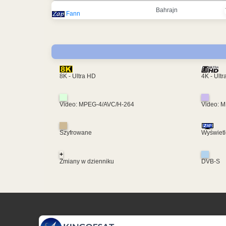
Bahrajn
Fann
4K - Ult
8K - Ultra HD
Video: MPEG-4/AVC/H-264
Video: 
Szyfrowane
Wyświetl
+
Zmiany w dzienniku
DVB-S