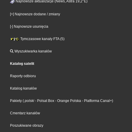
Najnowsze aktualizacje (News, Astra 19,2°E)
[+] Najnowsze dodane / zmiany
[-] Najnowsze usunięcia
Tymczasowe kanały FTA (5)
Wyszukiwarka kanałów
Katalog satelit
Raporty odbioru
Katalog kanałów
Pakiety
(
polski
- Polsat Box
- Orange Polska
- Platforma Canal+
)
Cmentarz kanałów
Poszukiwane obrazy