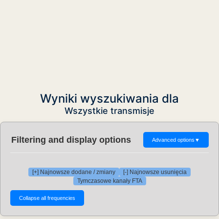
Wyniki wyszukiwania dla
Wszystkie transmisje
Filtering and display options
Advanced options
▼
[+] Najnowsze dodane / zmiany
[-] Najnowsze usunięcia
Tymczasowe kanały FTA