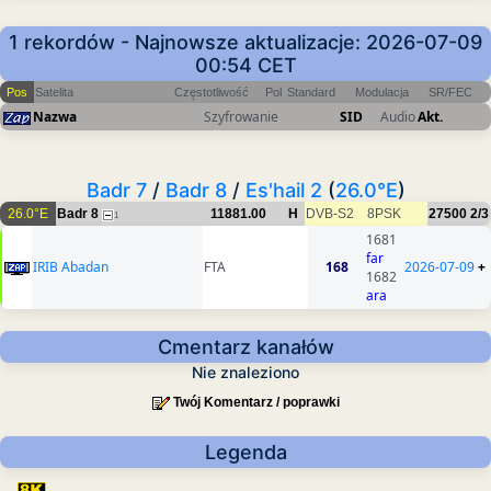
1 rekordów - Najnowsze aktualizacje: 2026-07-09
00:54 CET
Pos
Satelita
Częstotliwość
Pol
Standard
Modulacja
SR/FEC
Nazwa
Szyfrowanie
SID
Audio
Akt.
Badr 7
/
Badr 8
/
Es'hail 2
(
26.0°E
)
26.0°E
Badr 8
11881.00
H
DVB-S2
8PSK
27500
2/3
1
1681
far
IRIB Abadan
FTA
168
2026-07-09
+
1682
ara
Cmentarz kanałów
Nie znaleziono
Twój Komentarz / poprawki
Legenda