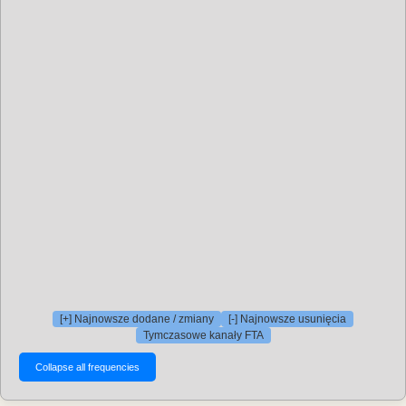
[+] Najnowsze dodane / zmiany
[-] Najnowsze usunięcia
Tymczasowe kanały FTA