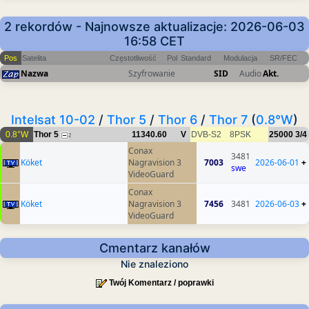
2 rekordów - Najnowsze aktualizacje: 2026-06-03
16:58 CET
Pos
Satelita
Częstotliwość
Pol
Standard
Modulacja
SR/FEC
Nazwa
Szyfrowanie
SID
Audio
Akt.
Intelsat 10-02
/
Thor 5
/
Thor 6
/
Thor 7
(
0.8°W
)
0.8°W
Thor 5
11340.60
V
DVB-S2
8PSK
25000
3/4
2
Conax
3481
Köket
Nagravision 3
7003
2026-06-01
+
swe
VideoGuard
Conax
Köket
Nagravision 3
7456
3481
2026-06-03
+
VideoGuard
Cmentarz kanałów
Nie znaleziono
Twój Komentarz / poprawki