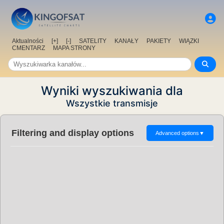
Aktualności
[+]
[-]
SATELITY
KANAŁY
PAKIETY
WIĄZKI
CMENTARZ
MAPA STRONY
Wyniki wyszukiwania dla
Wszystkie transmisje
Filtering and display options
Advanced options
▼