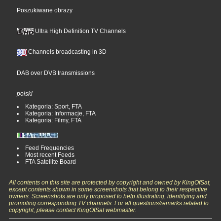
Poszukiwane obrazy
Ultra High Definition TV Channels
Channels broadcasting in 3D
DAB over DVB transmissions
polski
Kategoria: Sport, FTA
Kategoria: Informacje, FTA
Kategoria: Filmy, FTA
Feed Frequencies
Most recent Feeds
FTA Satellite Board
All contents on this site are protected by copyright and owned by KingOfSat,
except contents shown in some screenshots that belong to their respective
owners. Screenshots are only proposed to help illustrating, identifying and
promoting corresponding TV channels. For all questions/remarks related to
copyright, please contact KingOfSat webmaster.