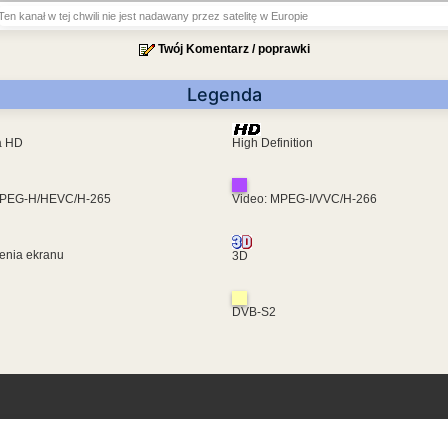
Ten kanał w tej chwili nie jest nadawany przez satelitę w Europie
Twój Komentarz / poprawki
Legenda
ra HD
High Definition
MPEG-H/HEVC/H-265
Video: MPEG-I/VVC/H-266
enia ekranu
3D
DVB-S2