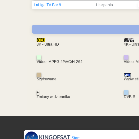
LaLiga TV Bar 9
Hiszpania
4K - Ult
8K - Ultra HD
Video: MPEG-4/AVC/H-264
Video: 
Szyfrowane
Wyświetl
+
Zmiany w dzienniku
DVB-S
Start