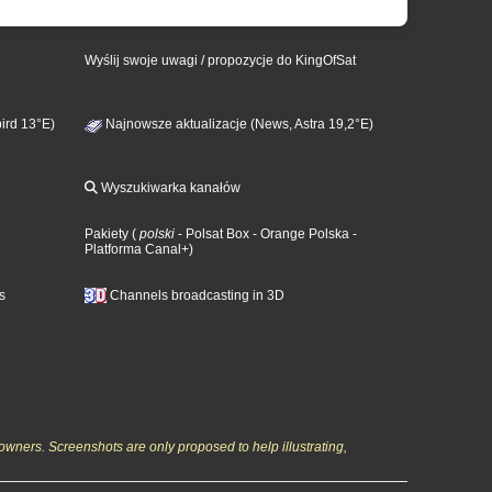
Wyślij swoje uwagi / propozycje do KingOfSat
ird 13°E)
Najnowsze aktualizacje (News, Astra 19,2°E)
Wyszukiwarka kanałów
Pakiety
(
polski
- Polsat Box
- Orange Polska
-
Platforma Canal+
)
s
Channels broadcasting in 3D
owners. Screenshots are only proposed to help illustrating,