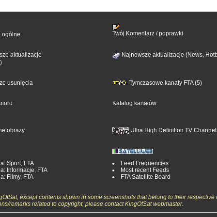
Twój Komentarz / poprawki
e ogólne
ze aktualizacje
Najnowsze aktualizacje (News, Hotb
)
sze usunięcia
Tymczasowe kanały FTA (5)
bioru
Katalog kanałów
ne obrazy
Ultra High Definition TV Channel
a: Sport, FTA
Feed Frequencies
a: Informacje, FTA
Most recent Feeds
a: Filmy, FTA
FTA Satellite Board
ngOfSat, except contents shown in some screenshots that belong to their respective 
ons/remarks related to copyright, please contact KingOfSat webmaster.