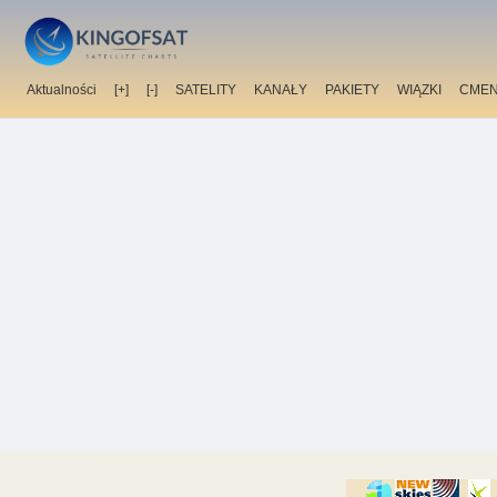
Aktualności
[+]
[-]
SATELITY
KANAŁY
PAKIETY
WIĄZKI
CMEN