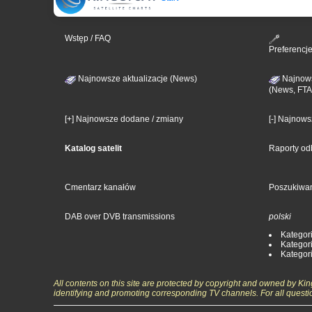
Wstęp / FAQ
Preferencj
Najnowsze aktualizacje (News)
Najnows
(News, FTA
[+] Najnowsze dodane / zmiany
[-] Najnow
Katalog satelit
Raporty od
Cmentarz kanałów
Poszukiwa
DAB over DVB transmissions
polski
Kategori
Kategori
Kategori
All contents on this site are protected by copyright and owned by Ki
identifying and promoting corresponding TV channels. For all questi