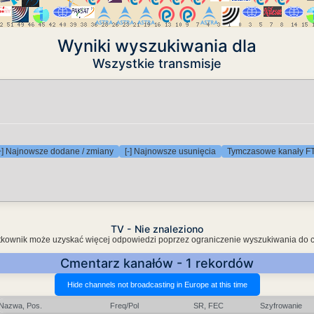
Wyniki wyszukiwania dla
Wszystkie transmisje
+] Najnowsze dodane / zmiany
[-] Najnowsze usunięcia
Tymczasowe kanały F
TV - Nie znaleziono
Użytkownik może uzyskać więcej odpowiedzi poprzez ograniczenie wyszukiwania do 
Cmentarz kanałów - 1 rekordów
Nazwa, Pos.
Freq/Pol
SR, FEC
Szyfrowanie