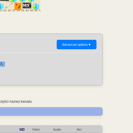
Advanced options
▼
TA
części nazwy kanału.
SID
Video
Audio
Akt.