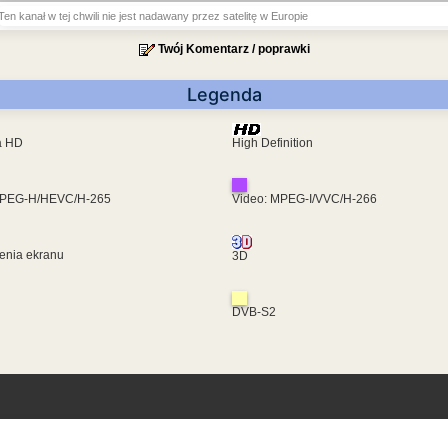
Ten kanał w tej chwili nie jest nadawany przez satelitę w Europie
Twój Komentarz / poprawki
Legenda
ra HD
High Definition
MPEG-H/HEVC/H-265
Video: MPEG-I/VVC/H-266
enia ekranu
3D
DVB-S2