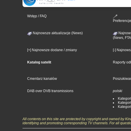
Wstęp / FAQ
Preferencj
Najnowsze aktualizacje (News)
Najnows
(News, FTA
[+] Najnowsze dodane / zmiany
[-] Najnow
Katalog satelit
Raporty od
Cmentarz kanałów
Poszukiwa
DAB over DVB transmissions
polski
Kategori
Kategori
Kategori
All contents on this site are protected by copyright and owned by Ki
identifying and promoting corresponding TV channels. For all questi