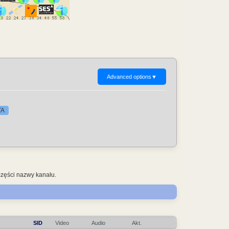
Advanced options
▼
TA
części nazwy kanału.
SID
Video
Audio
Akt.