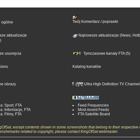
Twój Komentarz / poprawki
e ogólne
ze aktualizacje
Najnowsze aktualizacje (News, Hotb
)
sze usunięcia
Tymczasowe kanały FTA (5)
bioru
Katalog kanałów
ne obrazy
Ultra High Definition TV Channel
a: Sport, FTA
Feed Frequencies
a: Informacje, FTA
Most recent Feeds
a: Filmy, FTA
FTA Satellite Board
ngOfSat, except contents shown in some screenshots that belong to their respective 
ons/remarks related to copyright, please contact KingOfSat webmaster.