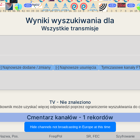
Wyniki wyszukiwania dla
Wszystkie transmisje
+] Najnowsze dodane / zmiany
[-] Najnowsze usunięcia
Tymczasowe kanały F
TV - Nie znaleziono
Użytkownik może uzyskać więcej odpowiedzi poprzez ograniczenie wyszukiwania do 
Cmentarz kanałów - 1 rekordów
Nazwa, Pos.
Freq/Pol
SR, FEC
Szyfrowanie