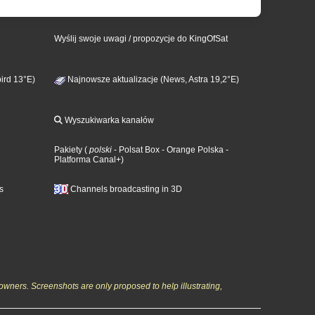
Wyślij swoje uwagi / propozycje do KingOfSat
ird 13°E)
Najnowsze aktualizacje (News, Astra 19,2°E)
Wyszukiwarka kanałów
Pakiety
(
polski
- Polsat Box
- Orange Polska
-
Platforma Canal+
)
s
Channels broadcasting in 3D
owners. Screenshots are only proposed to help illustrating,