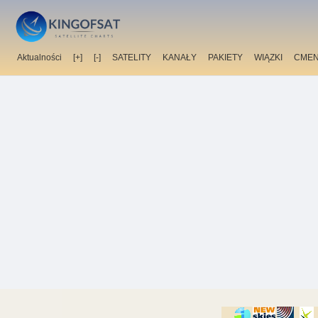
Aktualności
[+]
[-]
SATELITY
KANAŁY
PAKIETY
WIĄZKI
CMEN