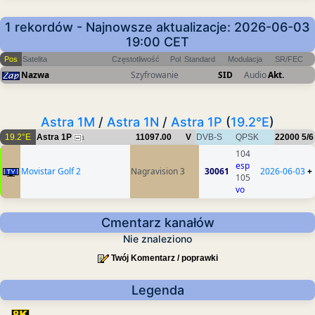
1 rekordów - Najnowsze aktualizacje: 2026-06-03
19:00 CET
Pos
Satelita
Częstotliwość
Pol
Standard
Modulacja
SR/FEC
Nazwa
Szyfrowanie
SID
Audio
Akt.
Astra 1M
/
Astra 1N
/
Astra 1P
(
19.2°E
)
19.2°E
Astra 1P
11097.00
V
DVB-S
QPSK
22000
5/6
1
104
esp
Movistar Golf 2
Nagravision 3
30061
2026-06-03
+
105
vo
Cmentarz kanałów
Nie znaleziono
Twój Komentarz / poprawki
Legenda