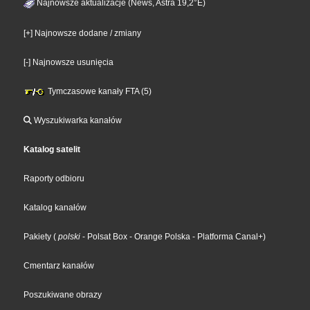
Najnowsze aktualizacje (News, Astra 19,2°E)
[+] Najnowsze dodane / zmiany
[-] Najnowsze usunięcia
Tymczasowe kanały FTA (5)
Wyszukiwarka kanałów
Katalog satelit
Raporty odbioru
Katalog kanałów
Pakiety
(
polski
- Polsat Box
- Orange Polska
- Platforma Canal+
)
Cmentarz kanałów
Poszukiwane obrazy