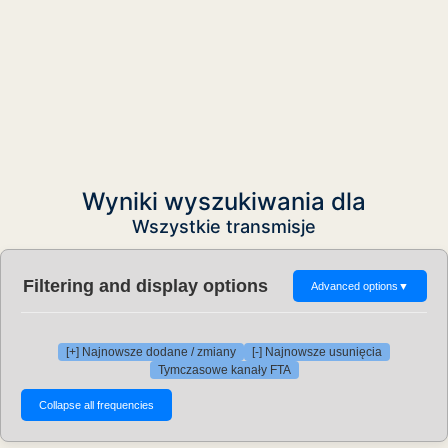
Wyniki wyszukiwania dla
Wszystkie transmisje
Filtering and display options
Advanced options
▼
[+] Najnowsze dodane / zmiany
[-] Najnowsze usunięcia
Tymczasowe kanały FTA