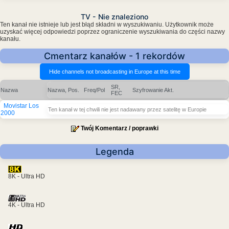
TV - Nie znaleziono
Ten kanał nie istnieje lub jest błąd składni w wyszukiwaniu. Użytkownik może
uzyskać więcej odpowiedzi poprzez ograniczenie wyszukiwania do części nazwy
kanału.
Cmentarz kanałów - 1 rekordów
SR,
Nazwa
Nazwa, Pos.
Freq/Pol
Szyfrowanie
Akt.
FEC
Movistar Los
Ten kanał w tej chwili nie jest nadawany przez satelitę w Europie
2000
Twój Komentarz / poprawki
Legenda
8K - Ultra HD
4K - Ultra HD