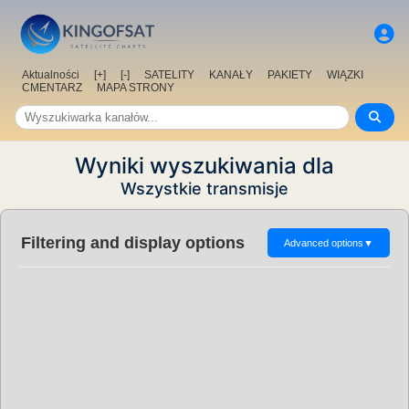
Aktualności
[+]
[-]
SATELITY
KANAŁY
PAKIETY
WIĄZKI
CMENTARZ
MAPA STRONY
Wyniki wyszukiwania dla
Wszystkie transmisje
Filtering and display options
Advanced options
▼