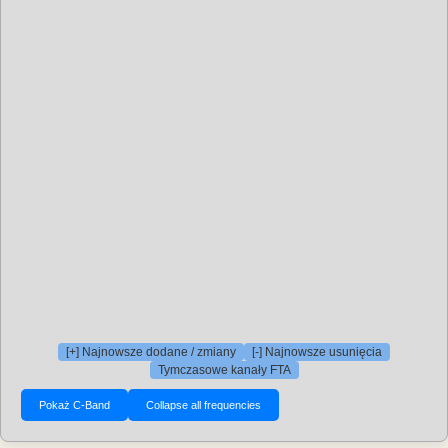
[+] Najnowsze dodane / zmiany
[-] Najnowsze usunięcia
Tymczasowe kanały FTA